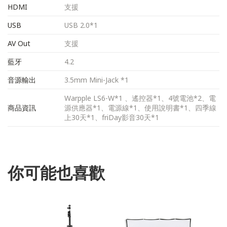
HDMI
支援
USB
USB 2.0*1
AV Out
支援
藍牙
4.2
音源輸出
3.5mm Mini-Jack *1
Warpple LS6-W*1 、遙控器*1、4號電池*2、電
商品資訊
源供應器*1、電源線*1、使用說明書*1、四季線
上30天*1、friDay影音30天*1
你可能也喜歡