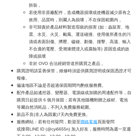
拆裝 。
若使用非原廠配件，造成機器損壞或使機器減少原有之
效用、品質時，則屬人為損壞，不在保固範圍內 。
非可歸責於產品材料製造瑕疵的損害 (如：蟲鼠害、地
震、水災、火災、颱風、運送碰撞、使用後所產生的污
漬或表面刮傷、擠壓、磕碰、劃傷、撞擊、高溫、輸入
不合適的電壓、受潮液體浸入或腐蝕等) 原因造成的故
障或損壞
非於 OVO 合法經銷管道所購買之產品 。
購買證明請妥善保管，維修時須提供購買證明或保固憑證才可
報修。
偏遠地區不論是否超過保固期間均酌收服務費。
配件產品如遙控器、變壓器、電源線或加購的周邊配件等，自
購買日起提供 6 個月保固；若有其他隨機附贈之線材、電池
等屬自然消耗品，不列入免費服務範圍。
新品不良(非人為因素)7天內免費更換。
服務網站：若有任何疑問，歡迎至
聯絡客服
頁面發問
或搜尋LINE ID (@cyi6655n) 加入好友，服務時間為週一至週