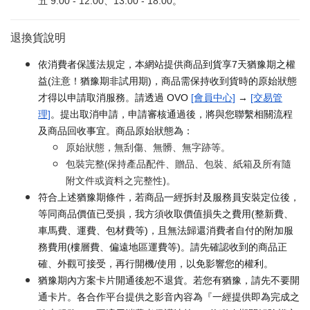
五 9:00 - 12:00、13:00 - 18:00。
退換貨說明
依消費者保護法規定，本網站提供商品到貨享7天猶豫期之權
益(注意！猶豫期非試用期)，商品需保持收到貨時的原始狀態
才得以申請取消服務。請透過 OVO
[會員中心]
→
[交易管
理]
。提出取消申請，申請審核通過後，將與您聯繫相關流程
及商品回收事宜。商品原始狀態為：
原始狀態，無刮傷、無髒、無字跡等。
包裝完整(保持產品配件、贈品、包裝、紙箱及所有隨
附文件或資料之完整性)。
符合上述猶豫期條件，若商品一經拆封及服務員安裝定位後，
等同商品價值已受損，我方須收取價值損失之費用(整新費、
車馬費、運費、包材費等)，且無法歸還消費者自付的附加服
務費用(樓層費、偏遠地區運費等)。請先確認收到的商品正
確、外觀可接受，再行開機/使用，以免影響您的權利。
猶豫期內方案卡片開通後恕不退貨。若您有猶豫，請先不要開
通卡片。各合作平台提供之影音內容為『一經提供即為完成之