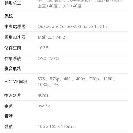
垂直自動校正， 水平手動校正，四點獨立校正
梯形校正
垂直±40度，水平±40度
系統
中央處理器
Quad-core Cortex-A53 up to 1.5GHz
圖形加速器
Mali-G31 MP2
儲存空間
16GB
作業系統
OVO TV OS
影音規格
576i、576p、480i、480p、720p、1080i、
HDTV相容性
1080p、4K
輸入延遲
40ms
喇叭
3W *2
實體
體積
165 x 105 x 135mm