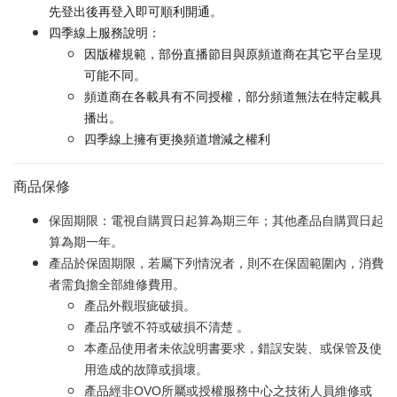
先登出後再登入即可順利開通。
四季線上服務說明：
因版權規範，部份直播節目與原頻道商在其它平台呈現
可能不同。
頻道商在各載具有不同授權，部分頻道無法在特定載具
播出。
四季線上擁有更換頻道增減之權利
商品保修
保固期限：電視自購買日起算為期三年；其他產品自購買日起
算為期一年。
產品於保固期限，若屬下列情況者，則不在保固範圍內，消費
者需負擔全部維修費用。
產品外觀瑕疵破損。
產品序號不符或破損不清楚 。
本產品使用者未依說明書要求，錯誤安裝、或保管及使
用造成的故障或損壞。
產品經非OVO所屬或授權服務中心之技術人員維修或