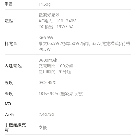
重量
1150g
電源變壓器：
電壓
AC輸入 : 100~240V
DC輸出 : 19V/3.5A
<66.5W
耗電量
最大66.5W /標準50W /節能 33W(電池模式)/待機
<0.5W
9600mAh
內建電池
充電時間: 100分鐘
使用時間: 70分鐘
溫度
0ºC~45ºC
溼度
10%~90% (無凝結狀態)
I/O
Wi-Fi
2.4G/5G
手機無線充
支援
電