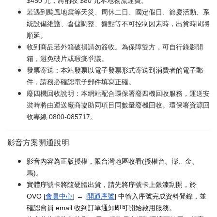
$450 元，將酌收 $80 元本地物流運費。
若遇到颱風地震等天災、周休二日、國定假日、節慶活動、系
統設備維護、倉儲調整、盤點等不可控制因素時，出貨時間將
順延。
收到商品若外箱破損請勿簽收。為保障雙方，可自行錄影開
箱，避免破片或瑕疵爭議。
發票寄送：本站發票以電子發票形式寄送到消費者的電子郵
件，請務必確認電子郵件填寫正確。
廢四機回收說明：本網站配合環保署廢四機回收服務，運送安
裝時將由運送廠商協助同項目同數量廢機回收。環保署資源回
收專線:0800-085717。
影音方案開通說明
影音內容為正版授權，限台灣地區收看(授權台、澎、金、
馬)。
實體序號卡將隨硬體出貨，請先將序號卡上銀漆刮開，於
OVO [
會員中心
] → [
開通序號
] 中輸入序號完成資料登錄，並
確認會員 email 收到訂單通知即可開始啟用服務。