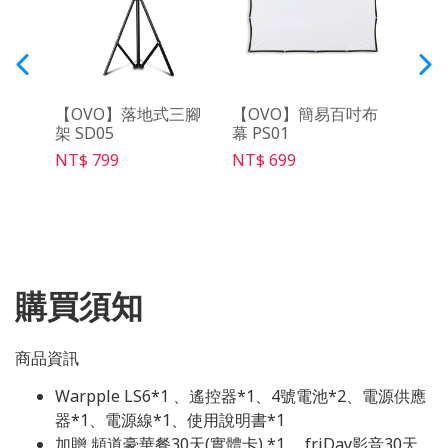
R遙
【OVO】落地式三腳
【OVO】簡易百吋布
【O
架 SD05
幕 PS01
架Ma
NT$ 799
NT$ 699
NT$ 
購買須知
商品資訊
Warpple LS6*1 、遙控器*1、4號電池*2、電源供應
器*1、電源線*1、使用說明書*1
加贈 頻道豪華餐30天(實體卡) *1、 friDay影音30天