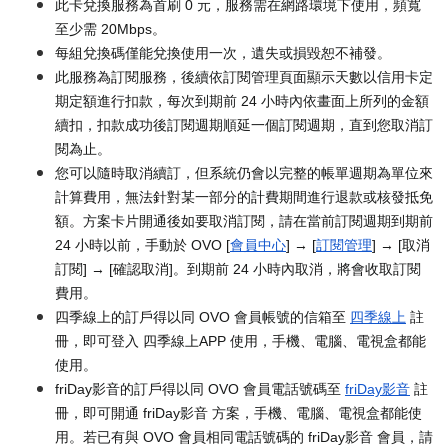
此卡兌換服務為首刷 0 元，服務需在網路環境下使用，頻寬
至少需 20Mbps。
每組兌換碼僅能兌換使用一次，遺失或損毀恕不補發。
此服務為訂閱服務，後續依訂閱管理頁面顯示天數以信用卡定
期定額進行扣款，每次到期前 24 小時內依畫面上所列的金額
續扣，扣款成功後訂閱週期順延一個訂閱週期，直到您取消訂
閱為止。
您可以隨時取消續訂，但系統仍會以完整的帳單週期為單位來
計算費用，無法針對某一部分的計費期間進行退款或核發抵免
額。方案卡片開通後如要取消訂閱，請在當前訂閱週期到期前
24 小時以前，手動於 OVO [
會員中心
] → [
訂閱管理
] → [取消
訂閱] → [確認取消]。到期前 24 小時內取消，將會收取訂閱
費用。
四季線上的訂戶得以同 OVO 會員帳號的信箱至
四季線上
註
冊，即可登入 四季線上APP 使用，手機、電腦、電視盒都能
使用。
friDay影音的訂戶得以同 OVO 會員電話號碼至
friDay影音
註
冊，即可開通 friDay影音 方案，手機、電腦、電視盒都能使
用。若已有與 OVO 會員相同電話號碼的 friDay影音 會員，請