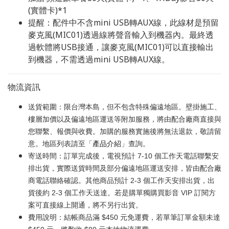
(實體卡)*1
提醒：配件中不含mini USB轉AUX線，此線材是預留
麥克風(MIC01)透過線將聲音輸入到機器內。最終透
過軟體將USB接通，讓麥克風(MIC01)可以直接輸出
到機器，不需透過mini USB轉AUX線。
物流資訊
送貨範圍：限台灣本島，但不包含特殊偏遠地區。壁掛施工、
樓層加價以及偏遠地區運送等附加服務，將由配合廠商直接與
您聯繫、報價與收費。加購的服務實施後將無法退款，敬請留
意。地區列表請至「
產品介紹
」查詢。
寄送時間：訂單完成後，電視預計 7-10 個工作天電話聯繫安
排出貨，實際送貨時間及部分偏遠地區運送安排，皆由配合廠
商電話聯絡確認。其他商品預計 2-3 個工作天安排出貨，出
貨後約 2-3 個工作天送達。若是購單獨購買影音 VIP 訂閱方
案可直接線上開通，將不另行出貨。
費用說明：結帳商品滿 $450 元免運費，若單筆訂單金額未達