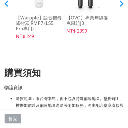
三腳
【Warpple】語音搜尋
【OVO】專業無線麥
【O
遙控器 RMP7 (LS5
克風組J3
控器 
Pro專用)
NT$ 2399
NT$ 
NT$ 249
購買須知
物流資訊
送貨範圍：限台灣本島，但不包含特殊偏遠地區。壁掛施工、
樓層加價以及偏遠地區運送等附加服務，將由配合廠商直接與
您聯繫、報價與收費。加購的服務實施後將無法退款，敬請留
售完
意。地區列表請至「
產品介紹
」查詢。
寄送時間：訂單完成後，電視預計 7-10 個工作天電話聯繫安