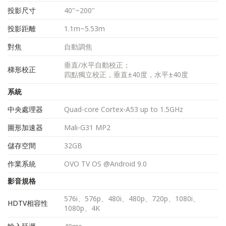
投影尺寸
40"~200"
投影距離
1.1m~5.53m
對焦
自動調焦
垂直/水平自動校正；
梯形校正
四點獨立校正，垂直±40度，水平±40度
系統
中央處理器
Quad-core Cortex-A53 up to 1.5GHz
圖形加速器
Mali-G31 MP2
儲存空間
32GB
作業系統
OVO TV OS @Android 9.0
影音規格
576i、576p、480i、480p、720p、1080i、
HDTV相容性
1080p、4K