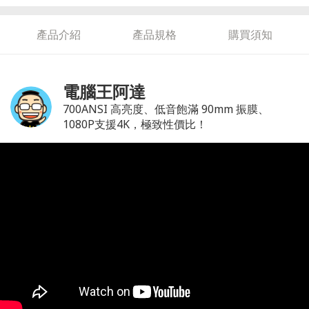
產品介紹
產品規格
購買須知
電腦王阿達
700ANSI 高亮度、低音飽滿 90mm 振膜、
1080P支援4K，極致性價比！