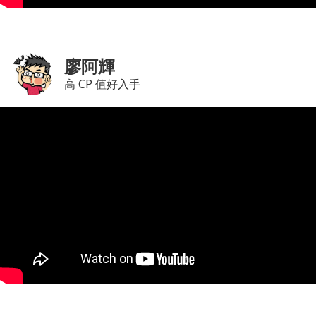
廖阿輝
高 CP 值好入手