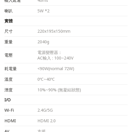
輸入延遲
40ms
喇叭
5W *2
實體
尺寸
220x195x150mm
重量
2040g
電源變壓器：
電壓
AC輸入 : 100~240V
耗電量
<90W(normal 72W)
溫度
0ºC~40ºC
溼度
10%~90% (無凝結狀態)
I/O
Wi-Fi
2.4G/5G
HDMI
HDMI 2.0
AV
支援