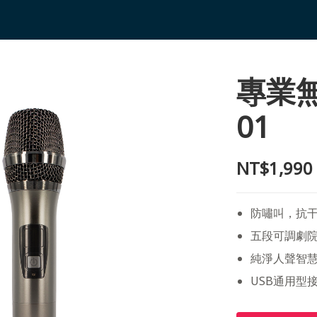
專業無
01
NT$1,990
防嘯叫，抗
五段可調劇院
純淨人聲智
USB通用型