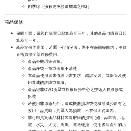
四季線上擁有更換頻道增減之權利
商品保修
保固期限：電視自購買日起算為期三年；其他產品自購買日起
算為期一年。
產品於保固期限，若屬下列情況者，則不在保固範圍內，消費
者需負擔全部維修費用。
產品外觀瑕疵破損。
產品序號不符或破損不清楚 。
本產品使用者未依說明書要求，錯誤安裝、或保管及使
用造成的故障或損壞。
產品經非OVO所屬或授權服務中心之技術人員維修或
拆裝 。
若使用非原廠配件，造成機器損壞或使機器減少原有之
效用、品質時，則屬人為損壞，不在保固範圍內 。
非可歸責於產品材料製造瑕疵的損害 (如：蟲鼠害、地
震、水災、火災、颱風、運送碰撞、使用後所產生的污