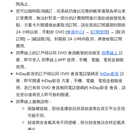
閱為止。
您可以隨時取消續訂，但系統仍會以完整的帳單週期為單位來
計算費用，無法針對某一部分的計費期間進行退款或核發抵免
額。方案卡片開通後如要取消訂閱，請在當前訂閱週期到期前
24 小時以前，手動於 OVO [
會員中心
] → [
訂閱管理
] → [取消
訂閱] → [確認取消]。到期前 24 小時內取消，將會收取訂閱
費用。
四季線上的訂戶得以同 OVO 會員帳號的信箱至
四季線上
註
冊，即可登入 四季線上APP 使用，手機、電腦、電視盒都能
使用。
friDay影音的訂戶得以同 OVO 會員電話號碼至
friDay影音
註
冊，即可開通 friDay影音 方案，手機、電腦、電視盒都能使
用。若已有與 OVO 會員相同電話號碼的 friDay影音 會員，請
先登出後再登入即可順利開通。
四季線上服務說明：
因版權規範，部份直播節目與原頻道商在其它平台呈現
可能不同。
頻道商在各載具有不同授權，部分頻道無法在特定載具
播出。