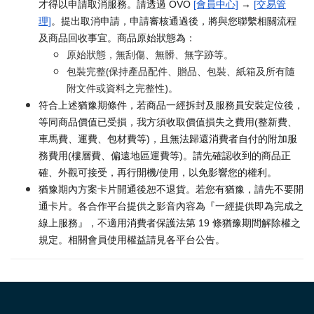
才得以申請取消服務。請透過 OVO
[會員中心]
→
[交易管
理]
。提出取消申請，申請審核通過後，將與您聯繫相關流程
及商品回收事宜。商品原始狀態為：
原始狀態，無刮傷、無髒、無字跡等。
包裝完整(保持產品配件、贈品、包裝、紙箱及所有隨
附文件或資料之完整性)。
符合上述猶豫期條件，若商品一經拆封及服務員安裝定位後，
等同商品價值已受損，我方須收取價值損失之費用(整新費、
車馬費、運費、包材費等)，且無法歸還消費者自付的附加服
務費用(樓層費、偏遠地區運費等)。請先確認收到的商品正
確、外觀可接受，再行開機/使用，以免影響您的權利。
猶豫期內方案卡片開通後恕不退貨。若您有猶豫，請先不要開
通卡片。各合作平台提供之影音內容為『一經提供即為完成之
線上服務』，不適用消費者保護法第 19 條猶豫期間解除權之
規定。相關會員使用權益請見各平台公告。