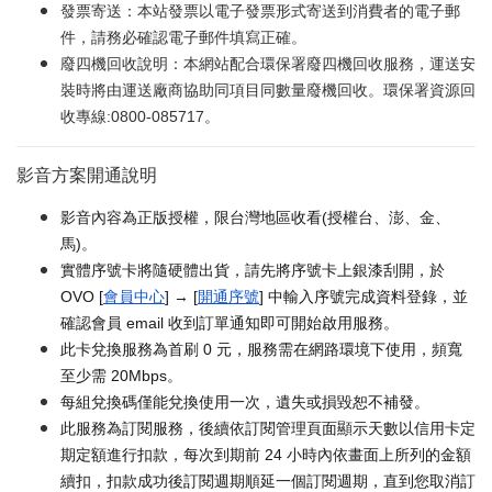
發票寄送：本站發票以電子發票形式寄送到消費者的電子郵
件，請務必確認電子郵件填寫正確。
廢四機回收說明：本網站配合環保署廢四機回收服務，運送安
裝時將由運送廠商協助同項目同數量廢機回收。環保署資源回
收專線:0800-085717。
影音方案開通說明
影音內容為正版授權，限台灣地區收看(授權台、澎、金、
馬)。
實體序號卡將隨硬體出貨，請先將序號卡上銀漆刮開，於
OVO [
會員中心
] → [
開通序號
] 中輸入序號完成資料登錄，並
確認會員 email 收到訂單通知即可開始啟用服務。
此卡兌換服務為首刷 0 元，服務需在網路環境下使用，頻寬
至少需 20Mbps。
每組兌換碼僅能兌換使用一次，遺失或損毀恕不補發。
此服務為訂閱服務，後續依訂閱管理頁面顯示天數以信用卡定
期定額進行扣款，每次到期前 24 小時內依畫面上所列的金額
續扣，扣款成功後訂閱週期順延一個訂閱週期，直到您取消訂