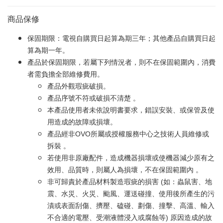
商品保修
保固期限：電視自購買日起算為期三年；其他產品自購買日起
算為期一年。
產品於保固期限，若屬下列情況者，則不在保固範圍內，消費
者需負擔全部維修費用。
產品外觀瑕疵破損。
產品序號不符或破損不清楚 。
本產品使用者未依說明書要求，錯誤安裝、或保管及使
用造成的故障或損壞。
產品經非OVO所屬或授權服務中心之技術人員維修或
拆裝 。
若使用非原廠配件，造成機器損壞或使機器減少原有之
效用、品質時，則屬人為損壞，不在保固範圍內 。
非可歸責於產品材料製造瑕疵的損害 (如：蟲鼠害、地
震、水災、火災、颱風、運送碰撞、使用後所產生的污
漬或表面刮傷、擠壓、磕碰、劃傷、撞擊、高溫、輸入
不合適的電壓、受潮液體浸入或腐蝕等) 原因造成的故