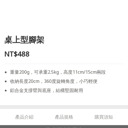
桌上型腳架
NT$488
重量200g，可承重2.5kg，高度11cm/15cm兩段
收納長度20cm，360度旋轉角度，小巧輕便
鋁合金支撐臂與底座，結構堅固耐用
產品介紹
產品規格
購買須知