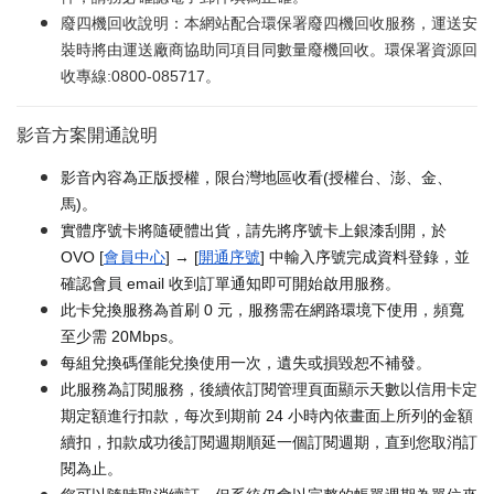
廢四機回收說明：本網站配合環保署廢四機回收服務，運送安
裝時將由運送廠商協助同項目同數量廢機回收。環保署資源回
收專線:0800-085717。
影音方案開通說明
影音內容為正版授權，限台灣地區收看(授權台、澎、金、
馬)。
實體序號卡將隨硬體出貨，請先將序號卡上銀漆刮開，於
OVO [
會員中心
] → [
開通序號
] 中輸入序號完成資料登錄，並
確認會員 email 收到訂單通知即可開始啟用服務。
此卡兌換服務為首刷 0 元，服務需在網路環境下使用，頻寬
至少需 20Mbps。
每組兌換碼僅能兌換使用一次，遺失或損毀恕不補發。
此服務為訂閱服務，後續依訂閱管理頁面顯示天數以信用卡定
期定額進行扣款，每次到期前 24 小時內依畫面上所列的金額
續扣，扣款成功後訂閱週期順延一個訂閱週期，直到您取消訂
閱為止。