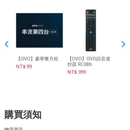
架
【OVO】豪華餐月租
【OVO】OVO語音遙
【O
控器 RC08b
克風組
NT$ 99
NT$ 399
NT$ 
購買須知
物流資訊