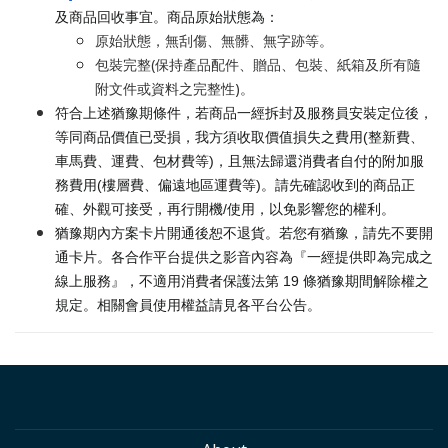
及商品回收事宜。商品原始狀態為：
原始狀態，無刮傷、無髒、無字跡等。
包裝完整(保持產品配件、贈品、包裝、紙箱及所有隨
附文件或資料之完整性)。
符合上述猶豫期條件，若商品一經拆封及服務員安裝定位後，
等同商品價值已受損，我方須收取價值損失之費用(整新費、
車馬費、運費、包材費等)，且無法歸還消費者自付的附加服
務費用(樓層費、偏遠地區運費等)。請先確認收到的商品正
確、外觀可接受，再行開機/使用，以免影響您的權利。
猶豫期內方案卡片開通後恕不退貨。若您有猶豫，請先不要開
通卡片。各合作平台提供之影音內容為『一經提供即為完成之
線上服務』，不適用消費者保護法第 19 條猶豫期間解除權之
規定。相關會員使用權益請見各平台公告。