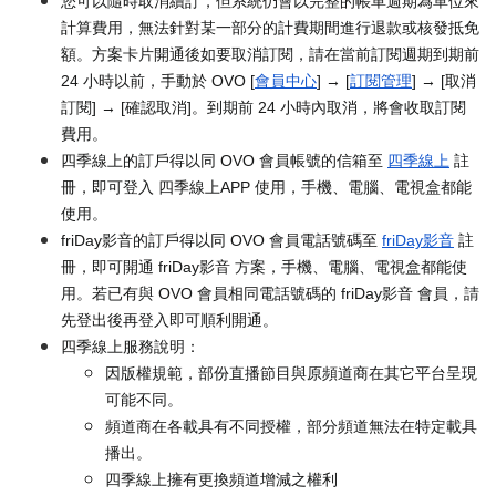
您可以隨時取消續訂，但系統仍會以完整的帳單週期為單位來
計算費用，無法針對某一部分的計費期間進行退款或核發抵免
額。方案卡片開通後如要取消訂閱，請在當前訂閱週期到期前
24 小時以前，手動於 OVO [
會員中心
] → [
訂閱管理
] → [取消
訂閱] → [確認取消]。到期前 24 小時內取消，將會收取訂閱
費用。
四季線上的訂戶得以同 OVO 會員帳號的信箱至
四季線上
註
冊，即可登入 四季線上APP 使用，手機、電腦、電視盒都能
使用。
friDay影音的訂戶得以同 OVO 會員電話號碼至
friDay影音
註
冊，即可開通 friDay影音 方案，手機、電腦、電視盒都能使
用。若已有與 OVO 會員相同電話號碼的 friDay影音 會員，請
先登出後再登入即可順利開通。
四季線上服務說明：
因版權規範，部份直播節目與原頻道商在其它平台呈現
可能不同。
頻道商在各載具有不同授權，部分頻道無法在特定載具
播出。
四季線上擁有更換頻道增減之權利