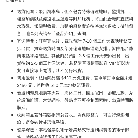
送貨範圍：限台灣本島，但不包含特殊偏遠地區。壁掛施工、
樓層加價以及偏遠地區運送等附加服務，將由配合廠商直接與
您聯繫、報價與收費。加購的服務實施後將無法退款，敬請留
意。地區列表請至「
產品介紹
」查詢。
寄送時間：訂單完成後，電視預計 7-10 個工作天電話聯繫安
排出貨，實際送貨時間及部分偏遠地區運送安排，皆由配合廠
商電話聯絡確認。其他商品預計 2-3 個工作天安排出貨，出
貨後約 2-3 個工作天送達。若是購單獨購買影音 VIP 訂閱方
案可直接線上開通，將不另行出貨。
費用說明：結帳商品滿 $450 元免運費，若單筆訂單金額未達
$450 元，將酌收 $80 元本地物流運費。
若遇到颱風地震等天災、周休二日、國定假日、節慶活動、系
統設備維護、倉儲調整、盤點等不可控制因素時，出貨時間將
順延。
收到商品若外箱破損請勿簽收。為保障雙方，可自行錄影開
箱，避免破片或瑕疵爭議。
發票寄送：本站發票以電子發票形式寄送到消費者的電子郵
件，請務必確認電子郵件填寫正確。