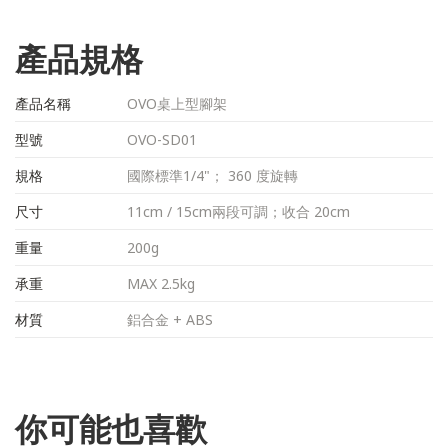
產品規格
產品名稱
OVO桌上型腳架
型號
OVO-SD01
規格
國際標準1/4"； 360 度旋轉
尺寸
11cm / 15cm兩段可調；收合 20cm
重量
200g
承重
MAX 2.5kg
材質
鋁合金 + ABS
你可能也喜歡