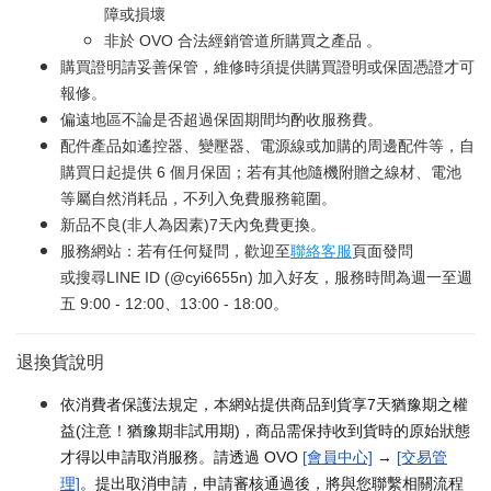
障或損壞
非於 OVO 合法經銷管道所購買之產品 。
購買證明請妥善保管，維修時須提供購買證明或保固憑證才可
報修。
偏遠地區不論是否超過保固期間均酌收服務費。
配件產品如遙控器、變壓器、電源線或加購的周邊配件等，自
購買日起提供 6 個月保固；若有其他隨機附贈之線材、電池
等屬自然消耗品，不列入免費服務範圍。
新品不良(非人為因素)7天內免費更換。
服務網站：若有任何疑問，歡迎至
聯絡客服
頁面發問
或搜尋LINE ID (@cyi6655n) 加入好友，服務時間為週一至週
五 9:00 - 12:00、13:00 - 18:00。
退換貨說明
依消費者保護法規定，本網站提供商品到貨享7天猶豫期之權
益(注意！猶豫期非試用期)，商品需保持收到貨時的原始狀態
才得以申請取消服務。請透過 OVO
[會員中心]
→
[交易管
理]
。提出取消申請，申請審核通過後，將與您聯繫相關流程