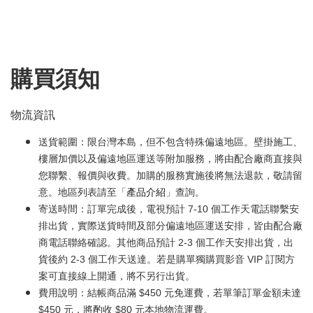
購買須知
物流資訊
送貨範圍：限台灣本島，但不包含特殊偏遠地區。壁掛施工、
樓層加價以及偏遠地區運送等附加服務，將由配合廠商直接與
您聯繫、報價與收費。加購的服務實施後將無法退款，敬請留
意。地區列表請至「
產品介紹
」查詢。
寄送時間：訂單完成後，電視預計 7-10 個工作天電話聯繫安
排出貨，實際送貨時間及部分偏遠地區運送安排，皆由配合廠
商電話聯絡確認。其他商品預計 2-3 個工作天安排出貨，出
貨後約 2-3 個工作天送達。若是購單獨購買影音 VIP 訂閱方
案可直接線上開通，將不另行出貨。
費用說明：結帳商品滿 $450 元免運費，若單筆訂單金額未達
$450 元，將酌收 $80 元本地物流運費。