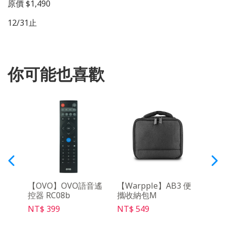
原價 $1,490
12/31止
你可能也喜歡
y影音
【OVO】OVO語音遙
【Warpple】AB3 便
【O
控器 RC08b
攜收納包M
NT$ 
NT$ 399
NT$ 549