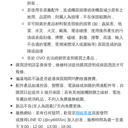
拆裝 。
若使用非原廠配件，造成機器損壞或使機器減少原有之
效用、品質時，則屬人為損壞，不在保固範圍內 。
非可歸責於產品材料製造瑕疵的損害 (如：蟲鼠害、地
震、水災、火災、颱風、運送碰撞、使用後所產生的污
漬或表面刮傷、擠壓、磕碰、劃傷、撞擊、高溫、輸入
不合適的電壓、受潮液體浸入或腐蝕等) 原因造成的故
障或損壞
非於 OVO 合法經銷管道所購買之產品 。
購買證明請妥善保管，維修時須提供購買證明或保固憑證才可
報修。
偏遠地區不論是否超過保固期間均酌收服務費。
配件產品如遙控器、變壓器、電源線或加購的周邊配件等，自
購買日起提供 6 個月保固；若有其他隨機附贈之線材、電池
等屬自然消耗品，不列入免費服務範圍。
新品不良(非人為因素)7天內免費更換。
服務網站：若有任何疑問，歡迎至
聯絡客服
頁面發問
或搜尋LINE ID (@cyi6655n) 加入好友，服務時間為週一至週
五 9:00 - 12:00、13:00 - 18:00。