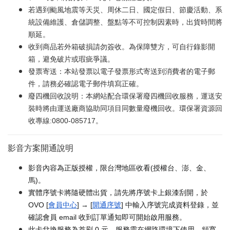
若遇到颱風地震等天災、周休二日、國定假日、節慶活動、系
統設備維護、倉儲調整、盤點等不可控制因素時，出貨時間將
順延。
收到商品若外箱破損請勿簽收。為保障雙方，可自行錄影開
箱，避免破片或瑕疵爭議。
發票寄送：本站發票以電子發票形式寄送到消費者的電子郵
件，請務必確認電子郵件填寫正確。
廢四機回收說明：本網站配合環保署廢四機回收服務，運送安
裝時將由運送廠商協助同項目同數量廢機回收。環保署資源回
收專線:0800-085717。
影音方案開通說明
影音內容為正版授權，限台灣地區收看(授權台、澎、金、
馬)。
實體序號卡將隨硬體出貨，請先將序號卡上銀漆刮開，於
OVO [
會員中心
] → [
開通序號
] 中輸入序號完成資料登錄，並
確認會員 email 收到訂單通知即可開始啟用服務。
此卡兌換服務為首刷 0 元，服務需在網路環境下使用，頻寬