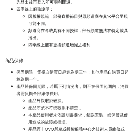
先登出後再登入即可順利開通。
四季線上服務說明：
因版權規範，部份直播節目與原頻道商在其它平台呈現
可能不同。
頻道商在各載具有不同授權，部分頻道無法在特定載具
播出。
四季線上擁有更換頻道增減之權利
商品保修
保固期限：電視自購買日起算為期三年；其他產品自購買日起
算為期一年。
產品於保固期限，若屬下列情況者，則不在保固範圍內，消費
者需負擔全部維修費用。
產品外觀瑕疵破損。
產品序號不符或破損不清楚 。
本產品使用者未依說明書要求，錯誤安裝、或保管及使
用造成的故障或損壞。
產品經非OVO所屬或授權服務中心之技術人員維修或