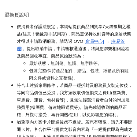
退換貨說明
依消費者保護法規定，本網站提供商品到貨享7天猶豫期之權
益(注意！猶豫期非試用期)，商品需保持收到貨時的原始狀態
才得以申請取消服務。請透過 OVO
[會員中心]
→
[交易管
理]
。提出取消申請，申請審核通過後，將與您聯繫相關流程
及商品回收事宜。商品原始狀態為：
原始狀態，無刮傷、無髒、無字跡等。
包裝完整(保持產品配件、贈品、包裝、紙箱及所有隨
附文件或資料之完整性)。
符合上述猶豫期條件，若商品一經拆封及服務員安裝定位後，
等同商品價值已受損，我方須收取價值損失之費用(整新費、
車馬費、運費、包材費等)，且無法歸還消費者自付的附加服
務費用(樓層費、偏遠地區運費等)。請先確認收到的商品正
確、外觀可接受，再行開機/使用，以免影響您的權利。
猶豫期內方案卡片開通後恕不退貨。若您有猶豫，請先不要開
通卡片。各合作平台提供之影音內容為『一經提供即為完成之
線上服務』，不適用消費者保護法第 19 條猶豫期間解除權之