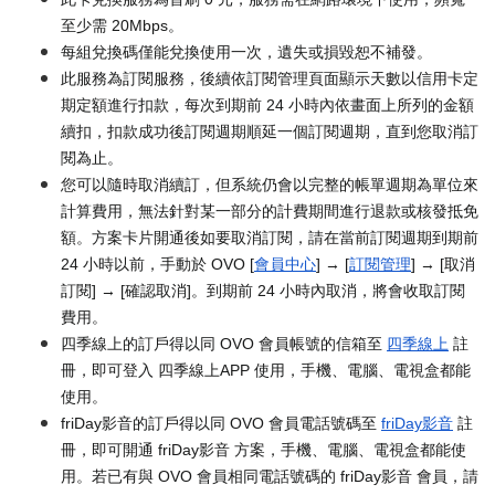
至少需 20Mbps。
每組兌換碼僅能兌換使用一次，遺失或損毀恕不補發。
此服務為訂閱服務，後續依訂閱管理頁面顯示天數以信用卡定
期定額進行扣款，每次到期前 24 小時內依畫面上所列的金額
續扣，扣款成功後訂閱週期順延一個訂閱週期，直到您取消訂
閱為止。
您可以隨時取消續訂，但系統仍會以完整的帳單週期為單位來
計算費用，無法針對某一部分的計費期間進行退款或核發抵免
額。方案卡片開通後如要取消訂閱，請在當前訂閱週期到期前
24 小時以前，手動於 OVO [
會員中心
] → [
訂閱管理
] → [取消
訂閱] → [確認取消]。到期前 24 小時內取消，將會收取訂閱
費用。
四季線上的訂戶得以同 OVO 會員帳號的信箱至
四季線上
註
冊，即可登入 四季線上APP 使用，手機、電腦、電視盒都能
使用。
friDay影音的訂戶得以同 OVO 會員電話號碼至
friDay影音
註
冊，即可開通 friDay影音 方案，手機、電腦、電視盒都能使
用。若已有與 OVO 會員相同電話號碼的 friDay影音 會員，請