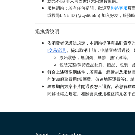
新品不良(非人為因素)7天內免費更換。
服務網站：若有任何疑問，歡迎至
聯絡客服
頁
或搜尋LINE ID (@cyi6655n) 加入好友，服務時間
退換貨說明
依消費者保護法規定，本網站提供商品到貨享7
[交易管理]
。提出取消申請，申請審核通過後，
原始狀態，無刮傷、無髒、無字跡等。
包裝完整(保持產品配件、贈品、包裝、
符合上述猶豫期條件，若商品一經拆封及服務員
的附加服務費用(樓層費、偏遠地區運費等)。
猶豫期內方案卡片開通後恕不退貨。若您有猶豫
間解除權之規定。相關會員使用權益請見各平
About
Contact us