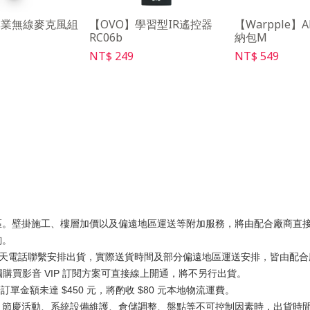
專業無線麥克風組
【OVO】學習型IR遙控器
【Warpple】
RC06b
納包M
NT$ 249
NT$ 549
區。壁掛施工、樓層加價以及偏遠地區運送等附加服務，將由配合廠商直
詢。
工作天電話聯繫安排出貨，實際送貨時間及部分偏遠地區運送安排，皆由配合廠
獨購買影音 VIP 訂閱方案可直接線上開通，將不另行出貨。
訂單金額未達 $450 元，將酌收 $80 元本地物流運費。
、節慶活動、系統設備維護、倉儲調整、盤點等不可控制因素時，出貨時