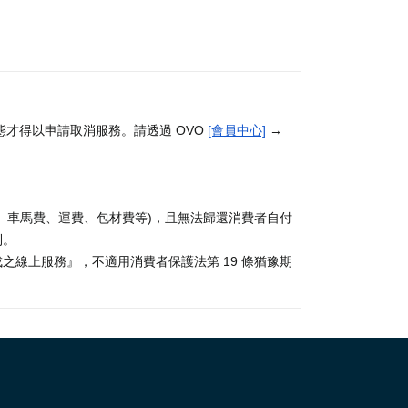
才得以申請取消服務。請透過 OVO
[會員中心]
→
、車馬費、運費、包材費等)，且無法歸還消費者自付
利。
線上服務』，不適用消費者保護法第 19 條猶豫期