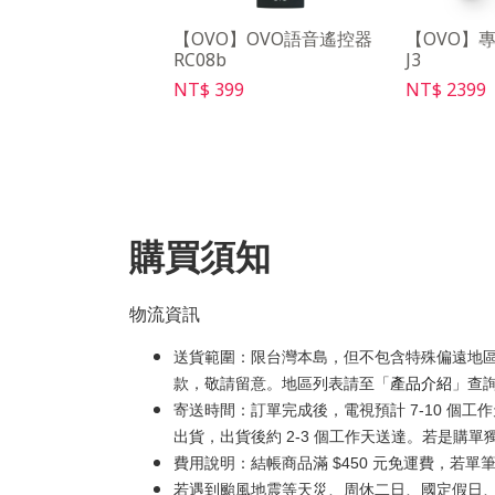
O】PD 行動電源充電
【OVO】OVO語音遙控器
【OVO】
RC08b
J3
99
NT$ 399
NT$ 2399
購買須知
物流資訊
送貨範圍：限台灣本島，但不包含特殊偏遠地
款，敬請留意。地區列表請至「
產品介紹
」查
寄送時間：訂單完成後，電視預計 7-10 個
出貨，出貨後約 2-3 個工作天送達。若是購單
費用說明：結帳商品滿 $450 元免運費，若單筆
若遇到颱風地震等天災、周休二日、國定假日