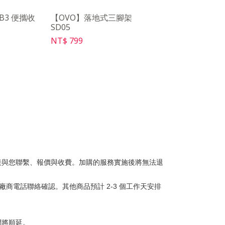
AB3 便攜收
【OVO】落地式三腳架
【OVO】friDay影
SD05
NT$ 169
NT$ 799
接與您聯繫、報價與收費。加購的服務實施後將無法退
商電話聯絡確認。其他商品預計 2-3 個工作天安排
間將順延。