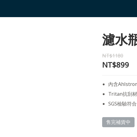
濾水瓶
NT$1180
NT$899
內含Ahlst
Tritan抗刮
SGS檢驗符
售完補貨中