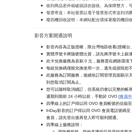
收到商品若外箱破損請勿簽收。為保障雙方，
發票寄送：本站發票以電子發票形式寄送到消
廢四機回收說明：本網站配合環保署廢四機回收服
影音方案開通說明
影音內容為正版授權，限台灣地區收看(授權台
實體序號卡將隨硬體出貨，請先將序號卡上銀漆刮
此卡兌換服務為首刷 0 元，服務需在網路環境下
每組兌換碼僅能兌換使用一次，遺失或損毀恕
此服務為訂閱服務，後續依訂閱管理頁面顯示天
到您取消訂閱為止。
您可以隨時取消續訂，但系統仍會以完整的帳
週期到期前 24 小時以前，手動於 OVO [
會員中
四季線上的訂戶得以同 OVO 會員帳號的信箱
friDay影音的訂戶得以同 OVO 會員電話號碼至
會員，請先登出後再登入即可順利開通。
四季線上服務說明：
因版權規範，部份直播節目與原頻道商