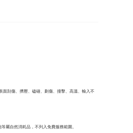
或表面刮傷、擠壓、磕碰、劃傷、撞擊、高溫、輸入不
池等屬自然消耗品，不列入免費服務範圍。