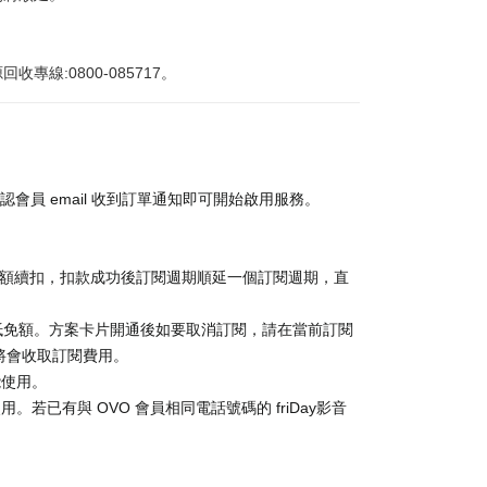
:0800-085717。
認會員 email 收到訂單通知即可開始啟用服務。
金額續扣，扣款成功後訂閱週期順延一個訂閱週期，直
抵免額。方案卡片開通後如要取消訂閱，請在當前訂閱
消，將會收取訂閱費用。
能使用。
。若已有與 OVO 會員相同電話號碼的 friDay影音