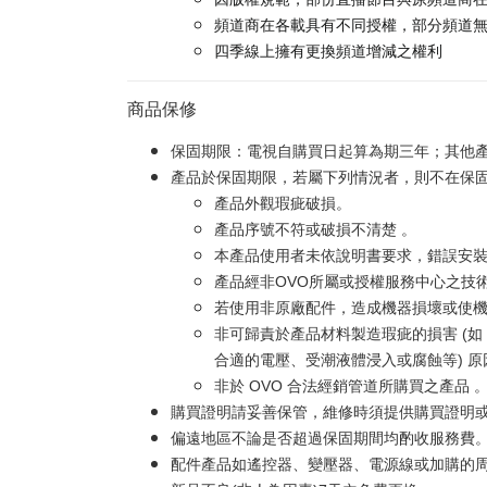
頻道商在各載具有不同授權，部分頻道
四季線上擁有更換頻道增減之權利
商品保修
保固期限：電視自購買日起算為期三年；其他
產品於保固期限，若屬下列情況者，則不在保
產品外觀瑕疵破損。
產品序號不符或破損不清楚 。
本產品使用者未依說明書要求，錯誤安
產品經非OVO所屬或授權服務中心之技
若使用非原廠配件，造成機器損壞或使機
非可歸責於產品材料製造瑕疵的損害 (
合適的電壓、受潮液體浸入或腐蝕等) 
非於 OVO 合法經銷管道所購買之產品 
購買證明請妥善保管，維修時須提供購買證明
偏遠地區不論是否超過保固期間均酌收服務費
配件產品如遙控器、變壓器、電源線或加購的周