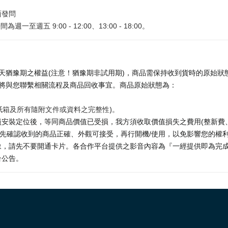
面發問
為週一至週五 9:00 - 12:00、13:00 - 18:00。
天猶豫期之權益(注意！猶豫期非試用期)，商品需保持收到貨時的原始狀態
將與您聯繫相關流程及商品回收事宜。商品原始狀態為：
紙箱及所有隨附文件或資料之完整性)。
安裝定位後，等同商品價值已受損，我方須收取價值損失之費用(整新費
請先確認收到的商品正確、外觀可接受，再行開機/使用，以免影響您的權
，請先不要開通卡片。各合作平台提供之影音內容為『一經提供即為完成之
台公告。