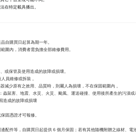
無法在特定載具播出。
產品自購買日起算為期一年。
固範圍內，消費者需負擔全部維修費用。
裝、或保管及使用造成的故障或損壞。
術人員維修或拆裝 。
器減少原有之效用、品質時，則屬人為損壞，不在保固範圍內 。
如：蟲鼠害、地震、水災、火災、颱風、運送碰撞、使用後所產生的污漬
原因造成的故障或損壞
。
或保固憑證才可報修。
。
邊配件等，自購買日起提供 6 個月保固；若有其他隨機附贈之線材、電