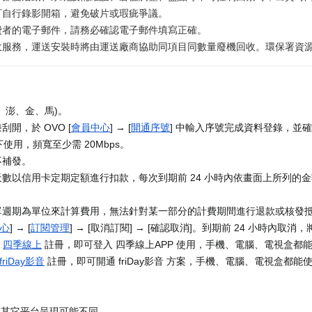
可自行錄影開箱，避免破片或瑕疵爭議。
費者的電子郵件，請務必確認電子郵件填寫正確。
務，運送安裝時將由運送廠商協助同項目同數量廢機回收。環保署資源回收專線
、澎、金、馬)。
開，於 OVO [
會員中心
] → [
開通序號
] 中輸入序號完成資料登錄，並確
使用，頻寬至少需 20Mbps。
不補發。
數以信用卡定期定額進行扣款，每次到期前 24 小時內依畫面上所列的
單週期為單位來計算費用，無法針對某一部分的計費期間進行退款或核發
心
] → [
訂閱管理
] → [取消訂閱] → [確認取消]。到期前 24 小時內取
至
四季線上
註冊，即可登入 四季線上APP 使用，手機、電腦、電視盒都
friDay影音
註冊，即可開通 friDay影音 方案，手機、電腦、電視盒都能使用
在其它平台呈現可能不同。