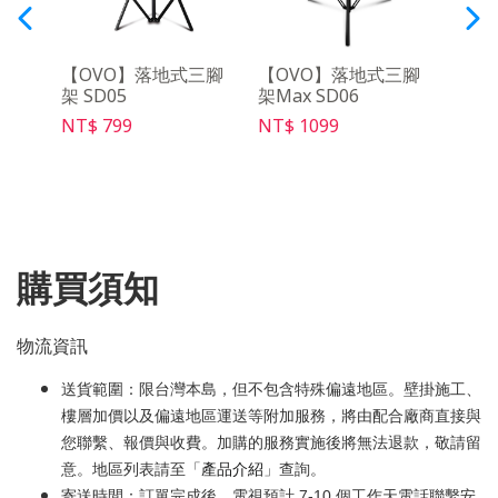
音遙
【OVO】落地式三腳
【OVO】落地式三腳
【O
架 SD05
架Max SD06
幕 PS
NT$ 799
NT$ 1099
NT$ 
購買須知
物流資訊
送貨範圍：限台灣本島，但不包含特殊偏遠地區。壁掛施工、
樓層加價以及偏遠地區運送等附加服務，將由配合廠商直接與
您聯繫、報價與收費。加購的服務實施後將無法退款，敬請留
意。地區列表請至「
產品介紹
」查詢。
寄送時間：訂單完成後，電視預計 7-10 個工作天電話聯繫安