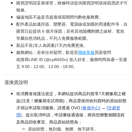
購買證明請妥善保管，維修時須提供購買證明或保固憑證才可
報修。
偏遠地區不論是否超過保固期間均酌收服務費。
配件產品如遙控器、變壓器、電源線或加購的周邊配件等，自
購買日起提供 6 個月保固；若有其他隨機附贈之線材、電池
等屬自然消耗品，不列入免費服務範圍。
新品不良(非人為因素)7天內免費更換。
服務網站：若有任何疑問，歡迎至
聯絡客服
頁面發問
或搜尋LINE ID (@cyi6655n) 加入好友，服務時間為週一至週
五 9:00 - 12:00、13:00 - 18:00。
退換貨說明
依消費者保護法規定，本網站提供商品到貨享7天猶豫期之權
益(注意！猶豫期非試用期)，商品需保持收到貨時的原始狀態
才得以申請取消服務。請透過 OVO
[會員中心]
→
[交易管
理]
。提出取消申請，申請審核通過後，將與您聯繫相關流程
及商品回收事宜。商品原始狀態為：
原始狀態，無刮傷、無髒、無字跡等。