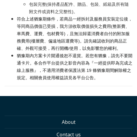
包裝完整(保持產品配件、贈品、包裝、紙箱及所有隨
附文件或資料之完整性)。
符合上述猶豫期條件，若商品一經拆封及服務員安裝定位後，
等同商品價值已受損，我方須收取價值損失之費用(整新費、
車馬費、運費、包材費等)，且無法歸還消費者自付的附加服
務費用(樓層費、偏遠地區運費等)。請先確認收到的商品正
確、外觀可接受，再行開機/使用，以免影響您的權利。
猶豫期內方案卡片開通後恕不退貨。若您有猶豫，請先不要開
通卡片。各合作平台提供之影音內容為『一經提供即為完成之
線上服務』，不適用消費者保護法第 19 條猶豫期間解除權之
規定。相關會員使用權益請見各平台公告。
About
Contact us