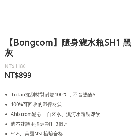
【Bongcom】隨身濾水瓶SH1 黑
灰
NT$1180
NT$899
Tritan抗刮材質耐熱100°C，不含雙酚A
100%可回收的環保材質
Ahlstrom濾芯，自來水、溪河水隨裝即飲
濾芯建議更換週期1~3個月
SGS、美國NSF檢驗合格