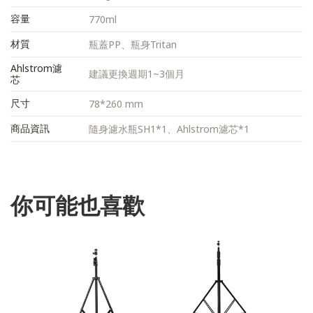
容量
770ml
材質
瓶蓋PP、瓶身Tritan
Ahlstrom濾
建議更換週期1~3個月
芯
尺寸
78*260 mm
商品資訊
隨身濾水瓶SH1*1、Ahlstrom濾芯*1
你可能也喜歡