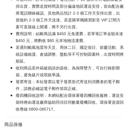
排出貨，實際送貨時間及部分偏遠地區運送安排，皆由配合廠
商電話聯絡確認。其他商品預計 2-3 個工作天安排出貨，出
貨後約 2-3 個工作天送達。若是購單獨購買影音 VIP 訂閱方
案可直接線上開通，將不另行出貨。
費用說明：結帳商品滿 $450 元免運費，若單筆訂單金額未達
$450 元，將酌收 $80 元本地物流運費。
若遇到颱風地震等天災、周休二日、國定假日、節慶活動、系
統設備維護、倉儲調整、盤點等不可控制因素時，出貨時間將
順延。
收到商品若外箱破損請勿簽收。為保障雙方，可自行錄影開
箱，避免破片或瑕疵爭議。
發票寄送：本站發票以電子發票形式寄送到消費者的電子郵
件，請務必確認電子郵件填寫正確。
廢四機回收說明：本網站配合環保署廢四機回收服務，運送安
裝時將由運送廠商協助同項目同數量廢機回收。環保署資源回
收專線:0800-085717。
商品保修