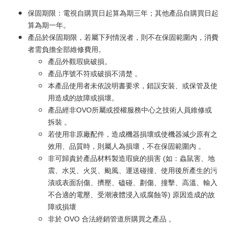
保固期限：電視自購買日起算為期三年；其他產品自購買日起
算為期一年。
產品於保固期限，若屬下列情況者，則不在保固範圍內，消費
者需負擔全部維修費用。
產品外觀瑕疵破損。
產品序號不符或破損不清楚 。
本產品使用者未依說明書要求，錯誤安裝、或保管及使
用造成的故障或損壞。
產品經非OVO所屬或授權服務中心之技術人員維修或
拆裝 。
若使用非原廠配件，造成機器損壞或使機器減少原有之
效用、品質時，則屬人為損壞，不在保固範圍內 。
非可歸責於產品材料製造瑕疵的損害 (如：蟲鼠害、地
震、水災、火災、颱風、運送碰撞、使用後所產生的污
漬或表面刮傷、擠壓、磕碰、劃傷、撞擊、高溫、輸入
不合適的電壓、受潮液體浸入或腐蝕等) 原因造成的故
障或損壞
非於 OVO 合法經銷管道所購買之產品 。