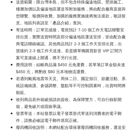
送貨範圍：限台灣本島，但不包含特殊偏遠地區。壁掛施工、
樓層加價以及偏遠地區運送等附加服務，將由配合廠商直接與
您聯繫、報價與收費。加購的服務實施後將無法退款，敬請留
意。地區列表請至「
產品介紹
」查詢。
寄送時間：訂單完成後，電視預計 7-10 個工作天電話聯繫安
排出貨，實際送貨時間及部分偏遠地區運送安排，皆由配合廠
商電話聯絡確認。其他商品預計 2-3 個工作天安排出貨，出
貨後約 2-3 個工作天送達。若是購單獨購買影音 VIP 訂閱方
案可直接線上開通，將不另行出貨。
費用說明：結帳商品滿 $450 元免運費，若單筆訂單金額未達
$450 元，將酌收 $80 元本地物流運費。
若遇到颱風地震等天災、周休二日、國定假日、節慶活動、系
統設備維護、倉儲調整、盤點等不可控制因素時，出貨時間將
順延。
收到商品若外箱破損請勿簽收。為保障雙方，可自行錄影開
箱，避免破片或瑕疵爭議。
發票寄送：本站發票以電子發票形式寄送到消費者的電子郵
件，請務必確認電子郵件填寫正確。
廢四機回收說明：本網站配合環保署廢四機回收服務，運送安