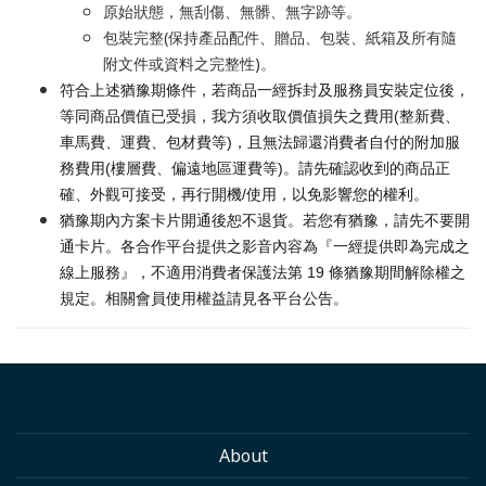
原始狀態，無刮傷、無髒、無字跡等。
包裝完整(保持產品配件、贈品、包裝、紙箱及所有隨
附文件或資料之完整性)。
符合上述猶豫期條件，若商品一經拆封及服務員安裝定位後，
等同商品價值已受損，我方須收取價值損失之費用(整新費、
車馬費、運費、包材費等)，且無法歸還消費者自付的附加服
務費用(樓層費、偏遠地區運費等)。請先確認收到的商品正
確、外觀可接受，再行開機/使用，以免影響您的權利。
猶豫期內方案卡片開通後恕不退貨。若您有猶豫，請先不要開
通卡片。各合作平台提供之影音內容為『一經提供即為完成之
線上服務』，不適用消費者保護法第 19 條猶豫期間解除權之
規定。相關會員使用權益請見各平台公告。
About