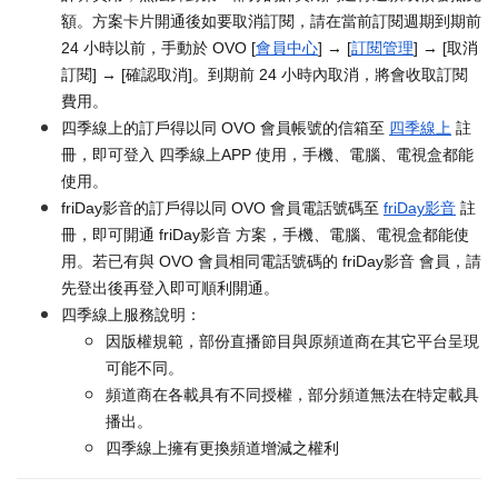
額。方案卡片開通後如要取消訂閱，請在當前訂閱週期到期前
24 小時以前，手動於 OVO [
會員中心
] → [
訂閱管理
] → [取消
訂閱] → [確認取消]。到期前 24 小時內取消，將會收取訂閱
費用。
四季線上的訂戶得以同 OVO 會員帳號的信箱至
四季線上
註
冊，即可登入 四季線上APP 使用，手機、電腦、電視盒都能
使用。
friDay影音的訂戶得以同 OVO 會員電話號碼至
friDay影音
註
冊，即可開通 friDay影音 方案，手機、電腦、電視盒都能使
用。若已有與 OVO 會員相同電話號碼的 friDay影音 會員，請
先登出後再登入即可順利開通。
四季線上服務說明：
因版權規範，部份直播節目與原頻道商在其它平台呈現
可能不同。
頻道商在各載具有不同授權，部分頻道無法在特定載具
播出。
四季線上擁有更換頻道增減之權利