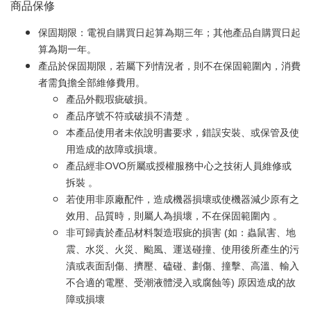
商品保修
保固期限：電視自購買日起算為期三年；其他產品自購買日起
算為期一年。
產品於保固期限，若屬下列情況者，則不在保固範圍內，消費
者需負擔全部維修費用。
產品外觀瑕疵破損。
產品序號不符或破損不清楚 。
本產品使用者未依說明書要求，錯誤安裝、或保管及使
用造成的故障或損壞。
產品經非OVO所屬或授權服務中心之技術人員維修或
拆裝 。
若使用非原廠配件，造成機器損壞或使機器減少原有之
效用、品質時，則屬人為損壞，不在保固範圍內 。
非可歸責於產品材料製造瑕疵的損害 (如：蟲鼠害、地
震、水災、火災、颱風、運送碰撞、使用後所產生的污
漬或表面刮傷、擠壓、磕碰、劃傷、撞擊、高溫、輸入
不合適的電壓、受潮液體浸入或腐蝕等) 原因造成的故
障或損壞