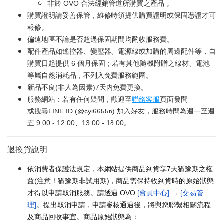
非於 OVO 合法經銷管道所購買之產品 。
購買證明請妥善保管，維修時須提供購買證明或保固憑證才可
報修。
偏遠地區不論是否超過保固期間均酌收服務費。
配件產品如遙控器、變壓器、電源線或加購的周邊配件等，自
購買日起提供 6 個月保固；若有其他隨機附贈之線材、電池
等屬自然消耗品，不列入免費服務範圍。
新品不良(非人為因素)7天內免費更換。
服務網站：若有任何疑問，歡迎至
聯絡客服
頁面發問
或搜尋LINE ID (@cyi6655n) 加入好友，服務時間為週一至週
五 9:00 - 12:00、13:00 - 18:00。
退換貨說明
依消費者保護法規定，本網站提供商品到貨享7天猶豫期之權
益(注意！猶豫期非試用期)，商品需保持收到貨時的原始狀態
才得以申請取消服務。請透過 OVO
[會員中心]
→
[交易管
理]
。提出取消申請，申請審核通過後，將與您聯繫相關流程
及商品回收事宜。商品原始狀態為：