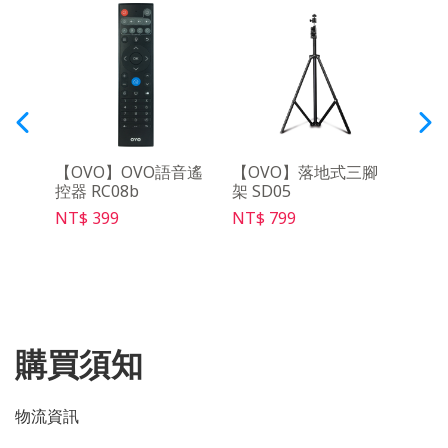
三腳
【OVO】OVO語音遙
【OVO】落地式三腳
【O
控器 RC08b
架 SD05
控器 
NT$ 399
NT$ 799
NT$ 
購買須知
物流資訊