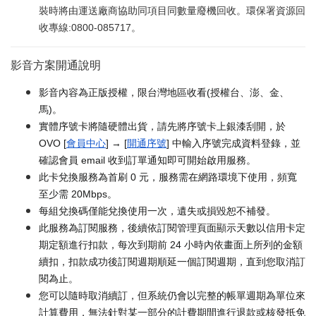
裝時將由運送廠商協助同項目同數量廢機回收。環保署資源回
收專線:0800-085717。
影音方案開通說明
影音內容為正版授權，限台灣地區收看(授權台、澎、金、
馬)。
實體序號卡將隨硬體出貨，請先將序號卡上銀漆刮開，於
OVO [
會員中心
] → [
開通序號
] 中輸入序號完成資料登錄，並
確認會員 email 收到訂單通知即可開始啟用服務。
此卡兌換服務為首刷 0 元，服務需在網路環境下使用，頻寬
至少需 20Mbps。
每組兌換碼僅能兌換使用一次，遺失或損毀恕不補發。
此服務為訂閱服務，後續依訂閱管理頁面顯示天數以信用卡定
期定額進行扣款，每次到期前 24 小時內依畫面上所列的金額
續扣，扣款成功後訂閱週期順延一個訂閱週期，直到您取消訂
閱為止。
您可以隨時取消續訂，但系統仍會以完整的帳單週期為單位來
計算費用，無法針對某一部分的計費期間進行退款或核發抵免