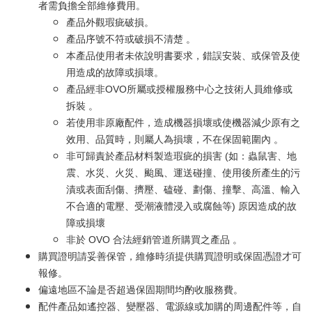
者需負擔全部維修費用。
產品外觀瑕疵破損。
產品序號不符或破損不清楚 。
本產品使用者未依說明書要求，錯誤安裝、或保管及使
用造成的故障或損壞。
產品經非OVO所屬或授權服務中心之技術人員維修或
拆裝 。
若使用非原廠配件，造成機器損壞或使機器減少原有之
效用、品質時，則屬人為損壞，不在保固範圍內 。
非可歸責於產品材料製造瑕疵的損害 (如：蟲鼠害、地
震、水災、火災、颱風、運送碰撞、使用後所產生的污
漬或表面刮傷、擠壓、磕碰、劃傷、撞擊、高溫、輸入
不合適的電壓、受潮液體浸入或腐蝕等) 原因造成的故
障或損壞
非於 OVO 合法經銷管道所購買之產品 。
購買證明請妥善保管，維修時須提供購買證明或保固憑證才可
報修。
偏遠地區不論是否超過保固期間均酌收服務費。
配件產品如遙控器、變壓器、電源線或加購的周邊配件等，自