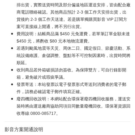
排出貨，實際送貨時間及部分偏遠地區運送安排，皆由配合廠
商電話聯絡確認。其他商品預計 2-3 個工作天安排出貨，出
貨後約 2-3 個工作天送達。若是購單獨購買影音 VIP 訂閱方
案可直接線上開通，將不另行出貨。
費用說明：結帳商品滿 $450 元免運費，若單筆訂單金額未達
$450 元，將酌收 $80 元本地物流運費。
若遇到颱風地震等天災、周休二日、國定假日、節慶活動、系
統設備維護、倉儲調整、盤點等不可控制因素時，出貨時間將
順延。
收到商品若外箱破損請勿簽收。為保障雙方，可自行錄影開
箱，避免破片或瑕疵爭議。
發票寄送：本站發票以電子發票形式寄送到消費者的電子郵
件，請務必確認電子郵件填寫正確。
廢四機回收說明：本網站配合環保署廢四機回收服務，運送安
裝時將由運送廠商協助同項目同數量廢機回收。環保署資源回
收專線:0800-085717。
影音方案開通說明