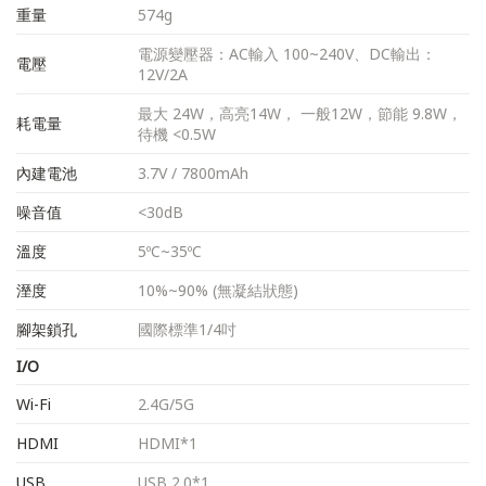
重量
574g
電源變壓器：AC輸入 100~240V、DC輸出：
電壓
12V/2A
最大 24W，高亮14W， 一般12W，節能 9.8W，
耗電量
待機 <0.5W
內建電池
3.7V / 7800mAh
噪音值
<30dB
溫度
5ºC~35ºC
溼度
10%~90% (無凝結狀態)
腳架鎖孔
國際標準1/4吋
I/O
Wi-Fi
2.4G/5G
HDMI
HDMI*1
USB
USB 2.0*1