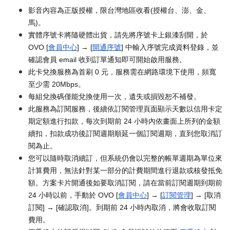
影音內容為正版授權，限台灣地區收看(授權台、澎、金、
馬)。
實體序號卡將隨硬體出貨，請先將序號卡上銀漆刮開，於
OVO [
會員中心
] → [
開通序號
] 中輸入序號完成資料登錄，並
確認會員 email 收到訂單通知即可開始啟用服務。
此卡兌換服務為首刷 0 元，服務需在網路環境下使用，頻寬
至少需 20Mbps。
每組兌換碼僅能兌換使用一次，遺失或損毀恕不補發。
此服務為訂閱服務，後續依訂閱管理頁面顯示天數以信用卡定
期定額進行扣款，每次到期前 24 小時內依畫面上所列的金額
續扣，扣款成功後訂閱週期順延一個訂閱週期，直到您取消訂
閱為止。
您可以隨時取消續訂，但系統仍會以完整的帳單週期為單位來
計算費用，無法針對某一部分的計費期間進行退款或核發抵免
額。方案卡片開通後如要取消訂閱，請在當前訂閱週期到期前
24 小時以前，手動於 OVO [
會員中心
] → [
訂閱管理
] → [取消
訂閱] → [確認取消]。到期前 24 小時內取消，將會收取訂閱
費用。