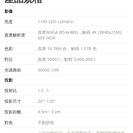
影像
亮度
1100 LED Lumens
真實WVGA (854x480)；解碼 4K (3840x2160)
真實解析度
60P HDR
色彩
真實 16.78M 色；解碼 1.07B 色
對比
真實 5000:1；動態 3,000,000:1
光源壽命
30000 小時
投影
投射比
1.2 : 1
投影尺寸
20”~120”
投影距離
0.5m~ 3.2m
對焦
手動調焦