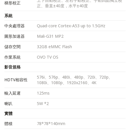
上下自動校正、左右手動校正、手動四點獨立校
梯形校正
正、垂直±40度，水平±40度
系統
中央處理器
Quad-core Cortex-A53 up to 1.5GHz
圖形加速器
Mali-G31 MP2
儲存空間
32GB eMMC Flash
作業系統
OVO TV OS
影音規格
576i、576p、480i、480p、720i、720p、
HDTV相容性
1080i、1080p、1920x2160、4K
輸入延遲
125ms
喇叭
5W *2
實體
體積
78*78*140mm