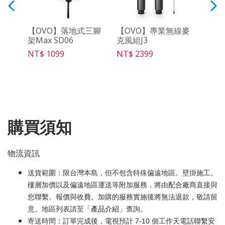
動電源
【OVO】落地式三腳
【OVO】專業無線麥
【O
架Max SD06
克風組J3
SD03
NT$ 1099
NT$ 2399
NT$ 
購買須知
物流資訊
送貨範圍：限台灣本島，但不包含特殊偏遠地區。壁掛施工、
樓層加價以及偏遠地區運送等附加服務，將由配合廠商直接與
您聯繫、報價與收費。加購的服務實施後將無法退款，敬請留
意。地區列表請至「
產品介紹
」查詢。
寄送時間：訂單完成後，電視預計 7-10 個工作天電話聯繫安