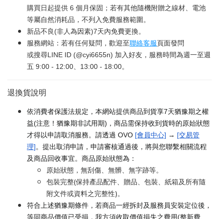
購買日起提供 6 個月保固；若有其他隨機附贈之線材、電池
等屬自然消耗品，不列入免費服務範圍。
新品不良(非人為因素)7天內免費更換。
服務網站：若有任何疑問，歡迎至
聯絡客服
頁面發問
或搜尋LINE ID (@cyi6655n) 加入好友，服務時間為週一至週
五 9:00 - 12:00、13:00 - 18:00。
退換貨說明
依消費者保護法規定，本網站提供商品到貨享7天猶豫期之權
益(注意！猶豫期非試用期)，商品需保持收到貨時的原始狀態
才得以申請取消服務。請透過 OVO
[會員中心]
→
[交易管
理]
。提出取消申請，申請審核通過後，將與您聯繫相關流程
及商品回收事宜。商品原始狀態為：
原始狀態，無刮傷、無髒、無字跡等。
包裝完整(保持產品配件、贈品、包裝、紙箱及所有隨
附文件或資料之完整性)。
符合上述猶豫期條件，若商品一經拆封及服務員安裝定位後，
等同商品價值已受損，我方須收取價值損失之費用(整新費、