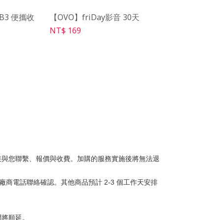
AB3 便攜收
【OVO】friDay影音 30天
【OVO】豪華餐月
NT$ 169
NT$ 99
接與您聯繫、報價與收費。加購的服務實施後將無法退
商電話聯絡確認。其他商品預計 2-3 個工作天安排
間將順延。