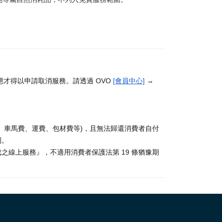
才得以申請取消服務。請透過 OVO
[會員中心]
→
、車馬費、運費、包材費等)，且無法歸還消費者自付
利。
線上服務』，不適用消費者保護法第 19 條猶豫期