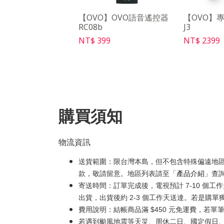
O】落地式三腳架
【OVO】OVO語音遙控器
【OVO】
RC08b
J3
99
NT$ 399
NT$ 2399
購買須知
物流資訊
送貨範圍：限台灣本島，但不包含特殊偏遠地
款，敬請留意。地區列表請至「
產品介紹
」查
寄送時間：訂單完成後，電視預計 7-10 個
出貨，出貨後約 2-3 個工作天送達。若是購單
費用說明：結帳商品滿 $450 元免運費，若單筆
若遇到颱風地震等天災、周休二日、國定假日