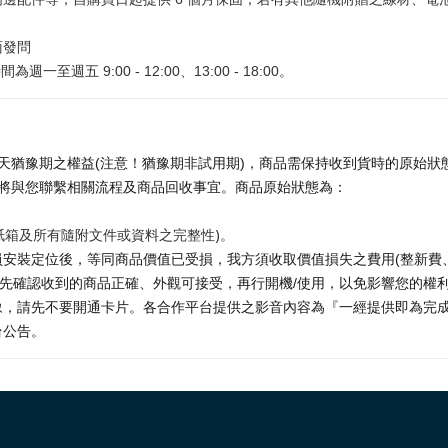
面發問
為週一至週五 9:00 - 12:00、13:00 - 18:00。
天猶豫期之權益(注意！猶豫期非試用期)，商品需保持收到貨時的原始狀態
將與您聯繫相關流程及商品回收事宜。商品原始狀態為：
紙箱及所有隨附文件或資料之完整性)。
安裝定位後，等同商品價值已受損，我方須收取價值損失之費用(整新費
請先確認收到的商品正確、外觀可接受，再行開機/使用，以免影響您的權
，請先不要開通卡片。各合作平台提供之影音內容為『一經提供即為完成之
台公告。