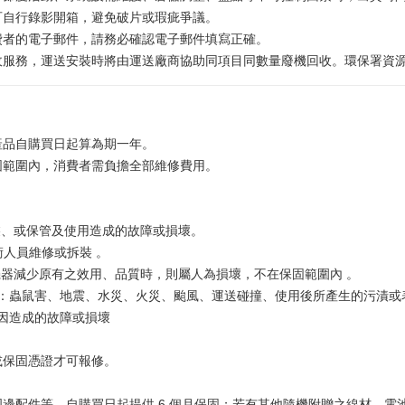
可自行錄影開箱，避免破片或瑕疵爭議。
費者的電子郵件，請務必確認電子郵件填寫正確。
務，運送安裝時將由運送廠商協助同項目同數量廢機回收。環保署資源回收專線
產品自購買日起算為期一年。
固範圍內，消費者需負擔全部維修費用。
裝、或保管及使用造成的故障或損壞。
術人員維修或拆裝 。
器減少原有之效用、品質時，則屬人為損壞，不在保固範圍內 。
如：蟲鼠害、地震、水災、火災、颱風、運送碰撞、使用後所產生的污漬
原因造成的故障或損壞
。
或保固憑證才可報修。
。
邊配件等，自購買日起提供 6 個月保固；若有其他隨機附贈之線材、電