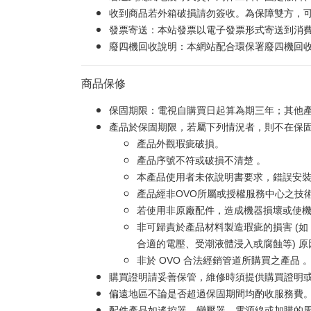
收到商品若外箱破損請勿簽收。為保障雙方，
發票寄送：本站發票以電子發票形式寄送到消
廢四機回收說明：本網站配合環保署廢四機回收服
商品保修
保固期限：電視自購買日起算為期三年；其他
產品於保固期限，若屬下列情況者，則不在保
產品外觀瑕疵破損。
產品序號不符或破損不清楚 。
本產品使用者未依說明書要求，錯誤安
產品經非OVO所屬或授權服務中心之技
若使用非原廠配件，造成機器損壞或使機
非可歸責於產品材料製造瑕疵的損害 (
合適的電壓、受潮液體浸入或腐蝕等) 
非於 OVO 合法經銷管道所購買之產品 
購買證明請妥善保管，維修時須提供購買證明
偏遠地區不論是否超過保固期間均酌收服務費
配件產品如遙控器、變壓器、電源線或加購的周