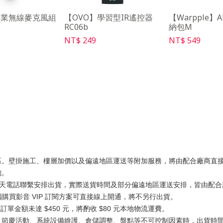
專業無線麥克風組
【OVO】學習型IR遙控器
【Warpple】
RC06b
納包M
NT$ 249
NT$ 549
區。壁掛施工、樓層加價以及偏遠地區運送等附加服務，將由配合廠商直
詢。
工作天電話聯繫安排出貨，實際送貨時間及部分偏遠地區運送安排，皆由配合廠
獨購買影音 VIP 訂閱方案可直接線上開通，將不另行出貨。
訂單金額未達 $450 元，將酌收 $80 元本地物流運費。
、節慶活動、系統設備維護、倉儲調整、盤點等不可控制因素時，出貨時