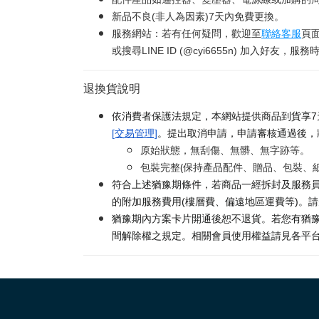
新品不良(非人為因素)7天內免費更換。
服務網站：若有任何疑問，歡迎至
聯絡客服
頁
或搜尋LINE ID (@cyi6655n) 加入好友，服務時間
退換貨說明
依消費者保護法規定，本網站提供商品到貨享7
[交易管理]
。提出取消申請，申請審核通過後，
原始狀態，無刮傷、無髒、無字跡等。
包裝完整(保持產品配件、贈品、包裝、
符合上述猶豫期條件，若商品一經拆封及服務員
的附加服務費用(樓層費、偏遠地區運費等)。
猶豫期內方案卡片開通後恕不退貨。若您有猶豫
間解除權之規定。相關會員使用權益請見各平