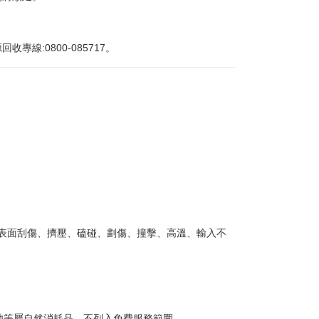
:0800-085717。
或表面刮傷、擠壓、磕碰、劃傷、撞擊、高溫、輸入不
池等屬自然消耗品，不列入免費服務範圍。