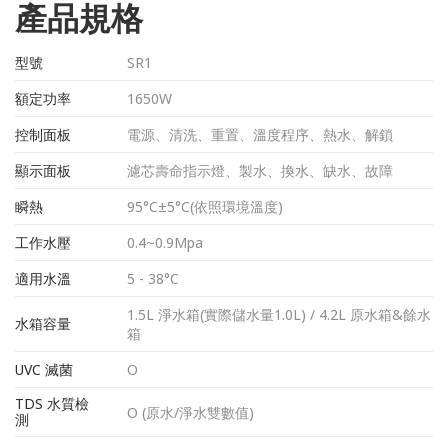
產品規格
型號
SR1
額定功率
1650W
控制面板
電源、清洗、重置、溫度程序、熱水、解鎖
顯示面板
濾芯壽命指示燈、製水、換水、缺水、故障
瞬熱
95°C±5°C(依照環境溫度)
工作水壓
0.4~0.9Mpa
適用水溫
5 - 38°C
1.5L 淨水箱(實際儲水量1.0L) / 4.2L 原水箱&餘水
水箱容量
箱
UVC 滅菌
O
TDS 水質檢
O (原水/淨水雙數值)
測