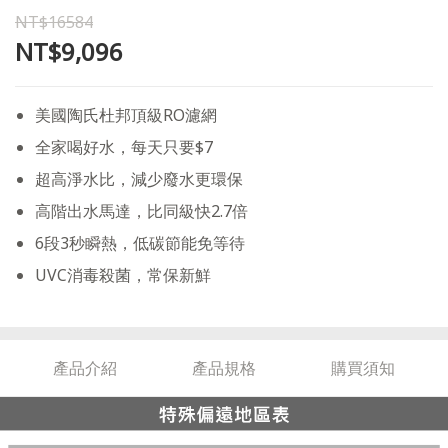
NT$16584
NT$9,096
美國陶氏杜邦頂級RO濾網
全家喝好水，每天只要$7
超高淨水比，減少廢水更環保
高階出水馬達，比同級快2.7倍
6段3秒瞬熱，低碳節能免等待
UVC消毒殺菌，常保新鮮
產品介紹
產品規格
購買須知