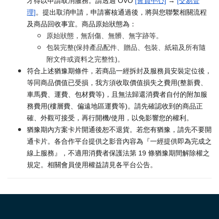
才得以申請取消服務。請透過 OVO
[會員中心]
→
[交易管
理]
。提出取消申請，申請審核通過後，將與您聯繫相關流程
及商品回收事宜。商品原始狀態為：
原始狀態，無刮傷、無髒、無字跡等。
包裝完整(保持產品配件、贈品、包裝、紙箱及所有隨
附文件或資料之完整性)。
符合上述猶豫期條件，若商品一經拆封及服務員安裝定位後，
等同商品價值已受損，我方須收取價值損失之費用(整新費、
車馬費、運費、包材費等)，且無法歸還消費者自付的附加服
務費用(樓層費、偏遠地區運費等)。請先確認收到的商品正
確、外觀可接受，再行開機/使用，以免影響您的權利。
猶豫期內方案卡片開通後恕不退貨。若您有猶豫，請先不要開
通卡片。各合作平台提供之影音內容為『一經提供即為完成之
線上服務』，不適用消費者保護法第 19 條猶豫期間解除權之
規定。相關會員使用權益請見各平台公告。