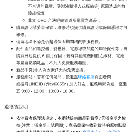
不合適的電壓、受潮液體浸入或腐蝕等) 原因造成的故
障或損壞
非於 OVO 合法經銷管道所購買之產品 。
購買證明請妥善保管，維修時須提供購買證明或保固憑證才可
報修。
偏遠地區不論是否超過保固期間均酌收服務費。
配件產品如遙控器、變壓器、電源線或加購的周邊配件等，自
購買日起提供 6 個月保固；若有其他隨機附贈之線材、電池
等屬自然消耗品，不列入免費服務範圍。
新品不良(非人為因素)7天內免費更換。
服務網站：若有任何疑問，歡迎至
聯絡客服
頁面發問
或搜尋LINE ID (@cyi6655n) 加入好友，服務時間為週一至週
五 9:00 - 12:00、13:00 - 18:00。
退換貨說明
依消費者保護法規定，本網站提供商品到貨享7天猶豫期之權
益(注意！猶豫期非試用期)，商品需保持收到貨時的原始狀態