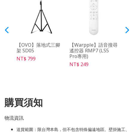
月租
【OVO】落地式三腳
【Warpple】語音搜尋
【O
架 SD05
遙控器 RMP7 (LS5
架Ma
Pro專用)
NT$ 799
NT$ 
NT$ 249
購買須知
物流資訊
送貨範圍：限台灣本島，但不包含特殊偏遠地區。壁掛施工、