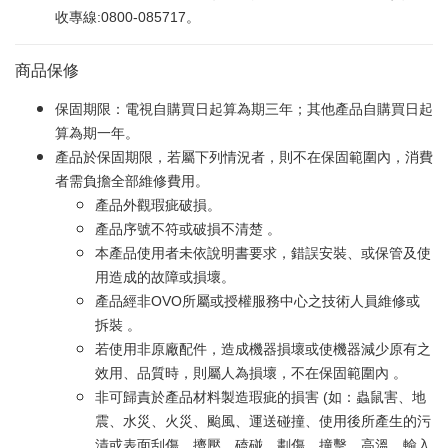
收專線:0800-085717。
商品保修
保固期限：電視自購買日起算為期三年；其他產品自購買日起
算為期一年。
產品於保固期限，若屬下列情況者，則不在保固範圍內，消費
者需負擔全部維修費用。
產品外觀瑕疵破損。
產品序號不符或破損不清楚 。
本產品使用者未依說明書要求，錯誤安裝、或保管及使
用造成的故障或損壞。
產品經非OVO所屬或授權服務中心之技術人員維修或
拆裝 。
若使用非原廠配件，造成機器損壞或使機器減少原有之
效用、品質時，則屬人為損壞，不在保固範圍內 。
非可歸責於產品材料製造瑕疵的損害 (如：蟲鼠害、地
震、水災、火災、颱風、運送碰撞、使用後所產生的污
漬或表面刮傷、擠壓、磕碰、劃傷、撞擊、高溫、輸入