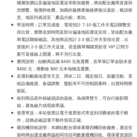
樓層加價以及偏遠地區運送等附加服務，將由配合廠商直接與
您聯繫、報價與收費。加購的服務實施後將無法退款，敬請留
意。地區列表請至「
產品介紹
」查詢。
寄送時間：訂單完成後，電視預計 7-10 個工作天電話聯繫安
排出貨，實際送貨時間及部分偏遠地區運送安排，皆由配合廠
商電話聯絡確認。其他商品預計 2-3 個工作天安排出貨，出
貨後約 2-3 個工作天送達。若是購單獨購買影音 VIP 訂閱方
案可直接線上開通，將不另行出貨。
費用說明：結帳商品滿 $450 元免運費，若單筆訂單金額未達
$450 元，將酌收 $80 元本地物流運費。
若遇到颱風地震等天災、周休二日、國定假日、節慶活動、系
統設備維護、倉儲調整、盤點等不可控制因素時，出貨時間將
順延。
收到商品若外箱破損請勿簽收。為保障雙方，可自行錄影開
箱，避免破片或瑕疵爭議。
發票寄送：本站發票以電子發票形式寄送到消費者的電子郵
件，請務必確認電子郵件填寫正確。
廢四機回收說明：本網站配合環保署廢四機回收服務，運送安
裝時將由運送廠商協助同項目同數量廢機回收。環保署資源回