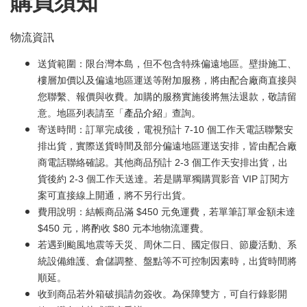
購買須知
物流資訊
送貨範圍：限台灣本島，但不包含特殊偏遠地區。壁掛施工、
樓層加價以及偏遠地區運送等附加服務，將由配合廠商直接與
您聯繫、報價與收費。加購的服務實施後將無法退款，敬請留
意。地區列表請至「
產品介紹
」查詢。
寄送時間：訂單完成後，電視預計 7-10 個工作天電話聯繫安
排出貨，實際送貨時間及部分偏遠地區運送安排，皆由配合廠
商電話聯絡確認。其他商品預計 2-3 個工作天安排出貨，出
貨後約 2-3 個工作天送達。若是購單獨購買影音 VIP 訂閱方
案可直接線上開通，將不另行出貨。
費用說明：結帳商品滿 $450 元免運費，若單筆訂單金額未達
$450 元，將酌收 $80 元本地物流運費。
若遇到颱風地震等天災、周休二日、國定假日、節慶活動、系
統設備維護、倉儲調整、盤點等不可控制因素時，出貨時間將
順延。
收到商品若外箱破損請勿簽收。為保障雙方，可自行錄影開