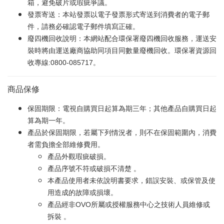
箱，避免破片或瑕疵爭議。
發票寄送：本站發票以電子發票形式寄送到消費者的電子郵
件，請務必確認電子郵件填寫正確。
廢四機回收說明：本網站配合環保署廢四機回收服務，運送安
裝時將由運送廠商協助同項目同數量廢機回收。環保署資源回
收專線:0800-085717。
商品保修
保固期限：電視自購買日起算為期三年；其他產品自購買日起
算為期一年。
產品於保固期限，若屬下列情況者，則不在保固範圍內，消費
者需負擔全部維修費用。
產品外觀瑕疵破損。
產品序號不符或破損不清楚 。
本產品使用者未依說明書要求，錯誤安裝、或保管及使
用造成的故障或損壞。
產品經非OVO所屬或授權服務中心之技術人員維修或
拆裝 。