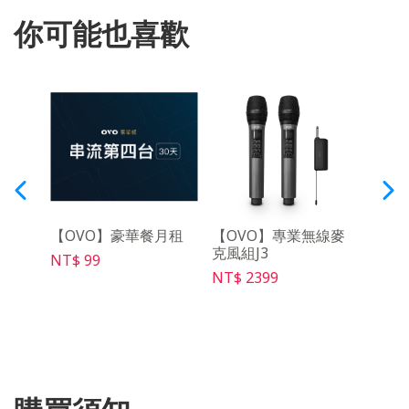
你可能也喜歡
R遙
【OVO】豪華餐月租
【OVO】專業無線麥
【O
克風組J3
SD03
NT$ 99
NT$ 2399
NT$ 