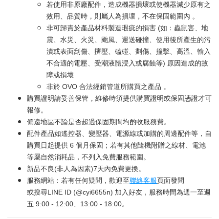
若使用非原廠配件，造成機器損壞或使機器減少原有之
效用、品質時，則屬人為損壞，不在保固範圍內 。
非可歸責於產品材料製造瑕疵的損害 (如：蟲鼠害、地
震、水災、火災、颱風、運送碰撞、使用後所產生的污
漬或表面刮傷、擠壓、磕碰、劃傷、撞擊、高溫、輸入
不合適的電壓、受潮液體浸入或腐蝕等) 原因造成的故
障或損壞
非於 OVO 合法經銷管道所購買之產品 。
購買證明請妥善保管，維修時須提供購買證明或保固憑證才可
報修。
偏遠地區不論是否超過保固期間均酌收服務費。
配件產品如遙控器、變壓器、電源線或加購的周邊配件等，自
購買日起提供 6 個月保固；若有其他隨機附贈之線材、電池
等屬自然消耗品，不列入免費服務範圍。
新品不良(非人為因素)7天內免費更換。
服務網站：若有任何疑問，歡迎至
聯絡客服
頁面發問
或搜尋LINE ID (@cyi6655n) 加入好友，服務時間為週一至週
五 9:00 - 12:00、13:00 - 18:00。