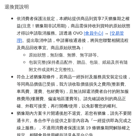
退換貨說明
依消費者保護法規定，本網站提供商品到貨享7天猶豫期之權
益(注意！猶豫期非試用期)，商品需保持收到貨時的原始狀態
才得以申請取消服務。請透過 OVO
[會員中心]
→
[交易管
理]
。提出取消申請，申請審核通過後，將與您聯繫相關流程
及商品回收事宜。商品原始狀態為：
原始狀態，無刮傷、無髒、無字跡等。
包裝完整(保持產品配件、贈品、包裝、紙箱及所有隨
附文件或資料之完整性)。
符合上述猶豫期條件，若商品一經拆封及服務員安裝定位後，
等同商品價值已受損，我方須收取價值損失之費用(整新費、
車馬費、運費、包材費等)，且無法歸還消費者自付的附加服
務費用(樓層費、偏遠地區運費等)。請先確認收到的商品正
確、外觀可接受，再行開機/使用，以免影響您的權利。
猶豫期內方案卡片開通後恕不退貨。若您有猶豫，請先不要開
通卡片。各合作平台提供之影音內容為『一經提供即為完成之
線上服務』，不適用消費者保護法第 19 條猶豫期間解除權之
規定。相關會員使用權益請見各平台公告。