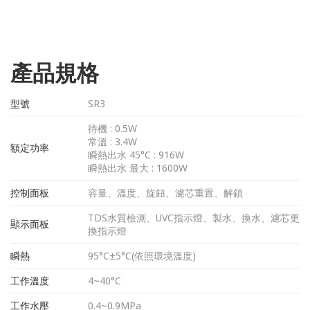
產品規格
型號
SR3
待機 : 0.5W
常溫 : 3.4W
額定功率
瞬熱出水 45°C : 916W
瞬熱出水 最大 : 1600W
控制面板
容量、溫度、旋鈕、濾芯重置、解鎖
TDS水質檢測、UVC指示燈、製水、換水、濾芯更
顯示面板
換指示燈
瞬熱
95°C±5°C(依照環境溫度)
工作溫度
4~40°C
工作水壓
0.4~0.9MPa