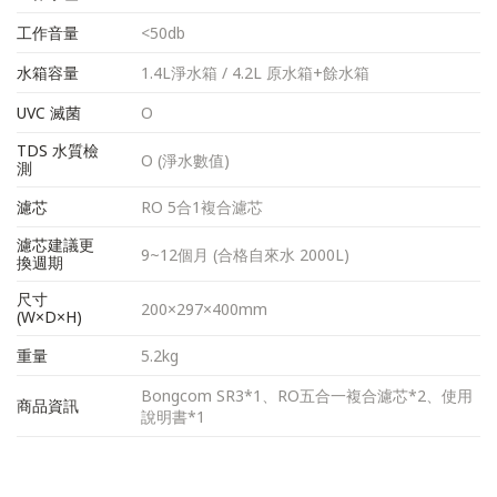
工作音量
<50db
水箱容量
1.4L淨水箱 / 4.2L 原水箱+餘水箱
UVC 滅菌
O
TDS 水質檢
O (淨水數值)
測
濾芯
RO 5合1複合濾芯
濾芯建議更
9~12個月 (合格自來水 2000L)
換週期
尺寸
200×297×400mm
(W×D×H)
重量
5.2kg
Bongcom SR3*1、RO五合一複合濾芯*2、使用
商品資訊
說明書*1