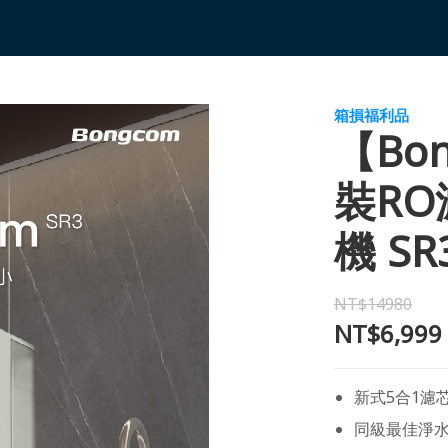
箱損福利品
【Bo
裝R
機 S
NT$14980
NT$6,999
新式5合1濾
同級最佳淨