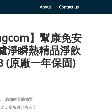
About
Contact us
ngcom】幫康免安
O濾淨瞬熱精品淨飲
R3 (原廠一年保固)
芯，添加微量礦物質
水比，窄版設計省空間