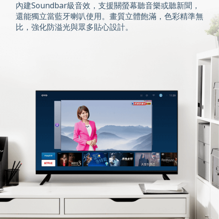
內建Soundbar級音效，支援關螢幕聽音樂或聽新聞，
還能獨立當藍牙喇叭使用。畫質立體飽滿，色彩精準無
比，強化防溢光與眾多貼心設計。