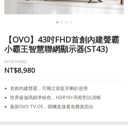
【OVO】43吋FHD首創內建聲霸
小霸王智慧聯網顯示器(ST43)
NT$10980
NT$8,980
首創內建聲霸，可獨立當藍牙喇叭使用
世界級伽瑪精準校色，HDR10+亮暗對比清晰
最新OVO TV OS，開機直接看免費第四台