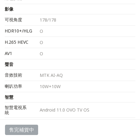
影像
可視角度
178/178
HDR10+/HLG
O
H.265 HEVC
O
AV1
O
聲音
音效技術
MTK AI-AQ
喇叭功率
10W+10W
智慧
智慧電視系
Android 11.0 OVO TV OS
統
手機投屏
O
售完補貨中
網頁瀏覽器
O