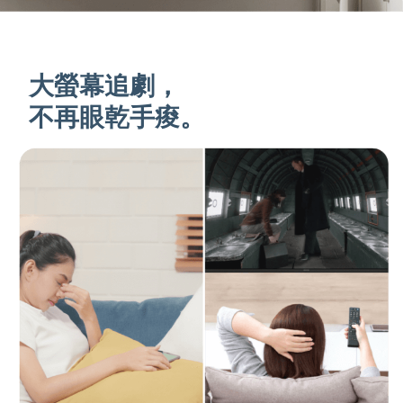
大螢幕追劇，
不再眼乾手痠。