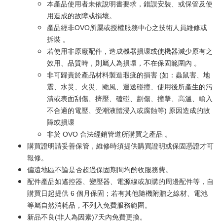
本產品使用者未依說明書要求，錯誤安裝、或保管及使
用造成的故障或損壞。
產品經非OVO所屬或授權服務中心之技術人員維修或
拆裝 。
若使用非原廠配件，造成機器損壞或使機器減少原有之
效用、品質時，則屬人為損壞，不在保固範圍內 。
非可歸責於產品材料製造瑕疵的損害 (如：蟲鼠害、地
震、水災、火災、颱風、運送碰撞、使用後所產生的污
漬或表面刮傷、擠壓、磕碰、劃傷、撞擊、高溫、輸入
不合適的電壓、受潮液體浸入或腐蝕等) 原因造成的故
障或損壞
非於 OVO 合法經銷管道所購買之產品 。
購買證明請妥善保管，維修時須提供購買證明或保固憑證才可
報修。
偏遠地區不論是否超過保固期間均酌收服務費。
配件產品如遙控器、變壓器、電源線或加購的周邊配件等，自
購買日起提供 6 個月保固；若有其他隨機附贈之線材、電池
等屬自然消耗品，不列入免費服務範圍。
新品不良(非人為因素)7天內免費更換。