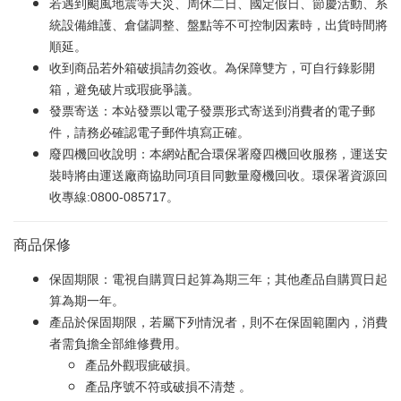
若遇到颱風地震等天災、周休二日、國定假日、節慶活動、系
統設備維護、倉儲調整、盤點等不可控制因素時，出貨時間將
順延。
收到商品若外箱破損請勿簽收。為保障雙方，可自行錄影開
箱，避免破片或瑕疵爭議。
發票寄送：本站發票以電子發票形式寄送到消費者的電子郵
件，請務必確認電子郵件填寫正確。
廢四機回收說明：本網站配合環保署廢四機回收服務，運送安
裝時將由運送廠商協助同項目同數量廢機回收。環保署資源回
收專線:0800-085717。
商品保修
保固期限：電視自購買日起算為期三年；其他產品自購買日起
算為期一年。
產品於保固期限，若屬下列情況者，則不在保固範圍內，消費
者需負擔全部維修費用。
產品外觀瑕疵破損。
產品序號不符或破損不清楚 。