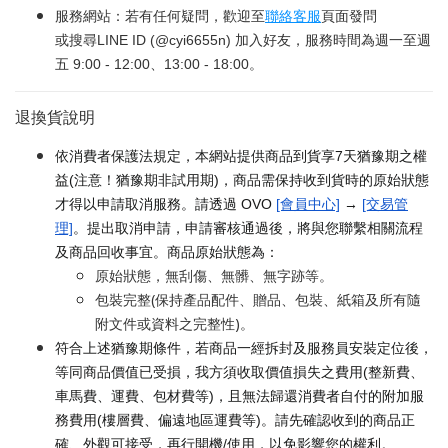
服務網站：若有任何疑問，歡迎至
聯絡客服
頁面發問
或搜尋LINE ID (@cyi6655n) 加入好友，服務時間為週一至週
五 9:00 - 12:00、13:00 - 18:00。
退換貨說明
依消費者保護法規定，本網站提供商品到貨享7天猶豫期之權
益(注意！猶豫期非試用期)，商品需保持收到貨時的原始狀態
才得以申請取消服務。請透過 OVO
[會員中心]
→
[交易管
理]
。提出取消申請，申請審核通過後，將與您聯繫相關流程
及商品回收事宜。商品原始狀態為：
原始狀態，無刮傷、無髒、無字跡等。
包裝完整(保持產品配件、贈品、包裝、紙箱及所有隨
附文件或資料之完整性)。
符合上述猶豫期條件，若商品一經拆封及服務員安裝定位後，
等同商品價值已受損，我方須收取價值損失之費用(整新費、
車馬費、運費、包材費等)，且無法歸還消費者自付的附加服
務費用(樓層費、偏遠地區運費等)。請先確認收到的商品正
確、外觀可接受，再行開機/使用，以免影響您的權利。