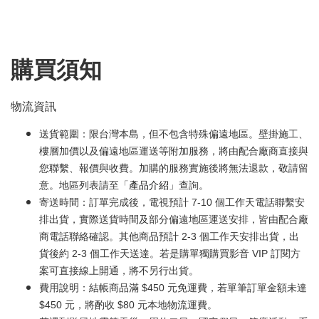
購買須知
物流資訊
送貨範圍：限台灣本島，但不包含特殊偏遠地區。壁掛施工、
樓層加價以及偏遠地區運送等附加服務，將由配合廠商直接與
您聯繫、報價與收費。加購的服務實施後將無法退款，敬請留
意。地區列表請至「
產品介紹
」查詢。
寄送時間：訂單完成後，電視預計 7-10 個工作天電話聯繫安
排出貨，實際送貨時間及部分偏遠地區運送安排，皆由配合廠
商電話聯絡確認。其他商品預計 2-3 個工作天安排出貨，出
貨後約 2-3 個工作天送達。若是購單獨購買影音 VIP 訂閱方
案可直接線上開通，將不另行出貨。
費用說明：結帳商品滿 $450 元免運費，若單筆訂單金額未達
$450 元，將酌收 $80 元本地物流運費。