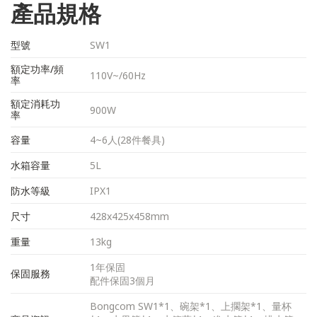
產品規格
型號
SW1
額定功率/頻
110V~/60Hz
率
額定消耗功
900W
率
容量
4~6人(28件餐具)
水箱容量
5L
防水等級
IPX1
尺寸
428x425x458mm
重量
13kg
1年保固
保固服務
配件保固3個月
Bongcom SW1*1、碗架*1、上擱架*1、量杯