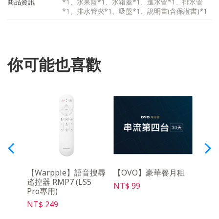
商品資訊
*1、水果籃*1、水箱蓋*1、進水管*1、排水管
*1、排水管夾*1、吸盤*1、說明書(含保證書)*1
你可能也喜歡
音遙
【Warpple】語音搜尋
【OVO】豪華餐月租
【O
遙控器 RMP7 (LS5
架Ma
NT$ 99
Pro專用)
NT$ 
NT$ 249