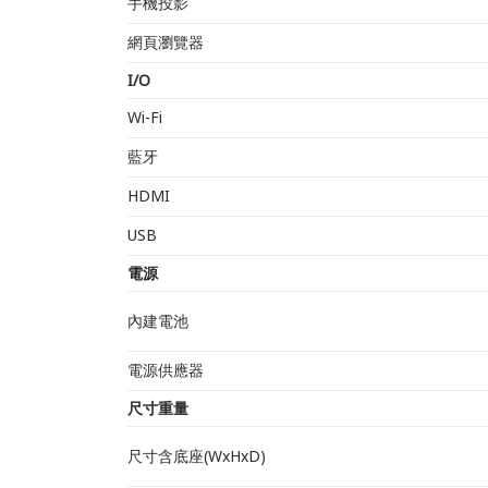
手機投影
網頁瀏覽器
I/O
Wi-Fi
藍牙
HDMI
USB
電源
內建電池
電源供應器
尺寸重量
尺寸含底座(WxHxD)