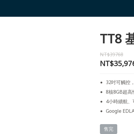
TT8
NT$39768
NT$35,97
32吋可觸控
8核8GB超高
4小時續航、
Google ED
售完