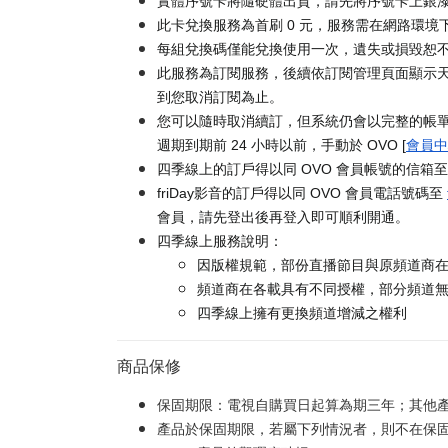
實體序號卡將隨硬體出貨，請先將序號卡上銀漆刮
此卡兌換服務為首刷 0 元，服務需在網路環境下
每組兌換碼僅能兌換使用一次，遺失或損毀恕
此服務為訂閱服務，後續依訂閱管理頁面顯示天
到您取消訂閱為止。
您可以隨時取消續訂，但系統仍會以完整的帳
週期到期前 24 小時以前，手動於 OVO [
會員中
四季線上的訂戶得以同 OVO 會員帳號的信箱
friDay影音的訂戶得以同 OVO 會員電話號碼至
會員，請先登出後再登入即可順利開通。
四季線上服務說明：
因版權規範，部份直播節目與原頻道商
頻道商在各載具有不同授權，部分頻道
四季線上擁有更換頻道增減之權利
商品保修
保固期限：電視自購買日起算為期三年；其他
產品於保固期限，若屬下列情況者，則不在保