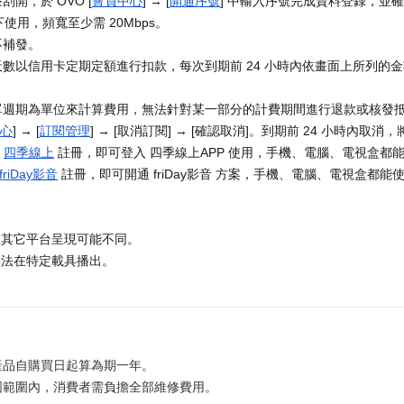
開，於 OVO [
會員中心
] → [
開通序號
] 中輸入序號完成資料登錄，並確
使用，頻寬至少需 20Mbps。
不補發。
數以信用卡定期定額進行扣款，每次到期前 24 小時內依畫面上所列的
單週期為單位來計算費用，無法針對某一部分的計費期間進行退款或核發
心
] → [
訂閱管理
] → [取消訂閱] → [確認取消]。到期前 24 小時內取
至
四季線上
註冊，即可登入 四季線上APP 使用，手機、電腦、電視盒都
friDay影音
註冊，即可開通 friDay影音 方案，手機、電腦、電視盒都能使用
在其它平台呈現可能不同。
無法在特定載具播出。
產品自購買日起算為期一年。
固範圍內，消費者需負擔全部維修費用。