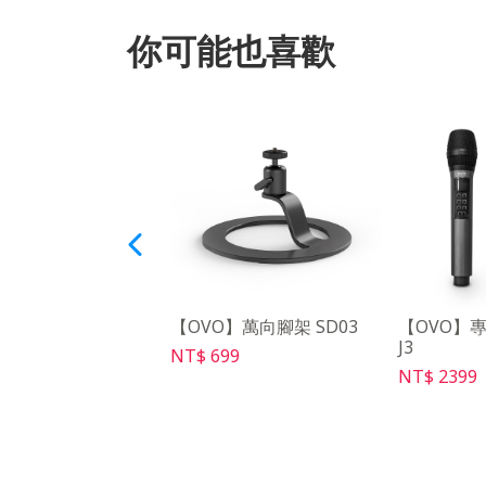
你可能也喜歡
O】學習型IR遙控器
【OVO】萬向腳架 SD03
【OVO】
J3
NT$ 699
49
NT$ 2399