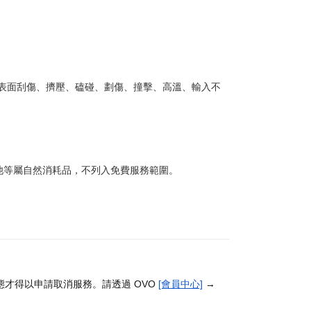
或表面刮傷、擠壓、磕碰、劃傷、撞擊、高溫、輸入不
池等屬自然消耗品，不列入免費服務範圍。
才得以申請取消服務。請透過 OVO
[會員中心]
→