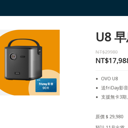
U8 
NT$29980
NT$17,98
OVO U8
送friDay影音
支援無卡3期
原價 $ 29,980
預計 11月出貨