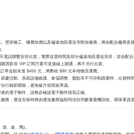
區。壁掛施工、樓層加價以及偏遠地區運送等附加服務，將由配合廠商直
詢。
工作天電話聯繫安排出貨，實際送貨時間及部分偏遠地區運送安排，皆由配合廠
獨購買影音 VIP 訂閱方案可直接線上開通，將不另行出貨。
訂單金額未達 $450 元，將酌收 $80 元本地物流運費。
、節慶活動、系統設備維護、倉儲調整、盤點等不可控制因素時，出貨時
可自行錄影開箱，避免破片或瑕疵爭議。
費者的電子郵件，請務必確認電子郵件填寫正確。
務，運送安裝時將由運送廠商協助同項目同數量廢機回收。環保署資源回收專線
、澎、金、馬)。