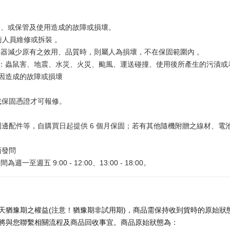
裝、或保管及使用造成的故障或損壞。
術人員維修或拆裝 。
器減少原有之效用、品質時，則屬人為損壞，不在保固範圍內 。
如：蟲鼠害、地震、水災、火災、颱風、運送碰撞、使用後所產生的污漬
原因造成的故障或損壞
。
或保固憑證才可報修。
。
邊配件等，自購買日起提供 6 個月保固；若有其他隨機附贈之線材、電
面發問
為週一至週五 9:00 - 12:00、13:00 - 18:00。
天猶豫期之權益(注意！猶豫期非試用期)，商品需保持收到貨時的原始狀態
將與您聯繫相關流程及商品回收事宜。商品原始狀態為：