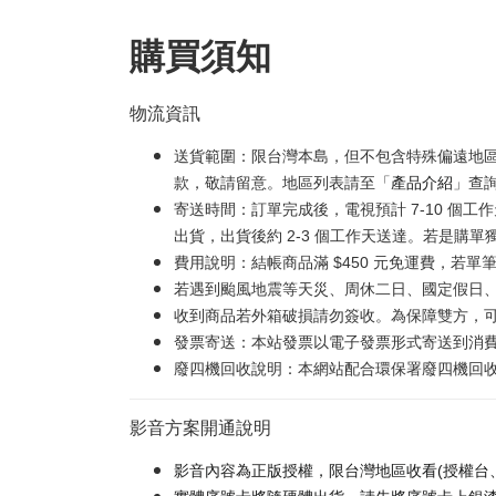
購買須知
物流資訊
送貨範圍：限台灣本島，但不包含特殊偏遠地
款，敬請留意。地區列表請至「
產品介紹
」查
寄送時間：訂單完成後，電視預計 7-10 個
出貨，出貨後約 2-3 個工作天送達。若是購單
費用說明：結帳商品滿 $450 元免運費，若單筆
若遇到颱風地震等天災、周休二日、國定假日
收到商品若外箱破損請勿簽收。為保障雙方，
發票寄送：本站發票以電子發票形式寄送到消
廢四機回收說明：本網站配合環保署廢四機回收服
影音方案開通說明
影音內容為正版授權，限台灣地區收看(授權台