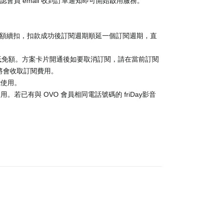
認會員 email 收到訂單通知即可開始啟用服務。
金額續扣，扣款成功後訂閱週期順延一個訂閱週期，直
抵免額。方案卡片開通後如要取消訂閱，請在當前訂閱
消，將會收取訂閱費用。
能使用。
。若已有與 OVO 會員相同電話號碼的 friDay影音