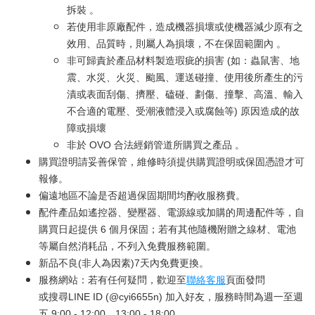
拆裝 。
若使用非原廠配件，造成機器損壞或使機器減少原有之
效用、品質時，則屬人為損壞，不在保固範圍內 。
非可歸責於產品材料製造瑕疵的損害 (如：蟲鼠害、地
震、水災、火災、颱風、運送碰撞、使用後所產生的污
漬或表面刮傷、擠壓、磕碰、劃傷、撞擊、高溫、輸入
不合適的電壓、受潮液體浸入或腐蝕等) 原因造成的故
障或損壞
非於 OVO 合法經銷管道所購買之產品 。
購買證明請妥善保管，維修時須提供購買證明或保固憑證才可
報修。
偏遠地區不論是否超過保固期間均酌收服務費。
配件產品如遙控器、變壓器、電源線或加購的周邊配件等，自
購買日起提供 6 個月保固；若有其他隨機附贈之線材、電池
等屬自然消耗品，不列入免費服務範圍。
新品不良(非人為因素)7天內免費更換。
服務網站：若有任何疑問，歡迎至
聯絡客服
頁面發問
或搜尋LINE ID (@cyi6655n) 加入好友，服務時間為週一至週
五 9:00 - 12:00、13:00 - 18:00。