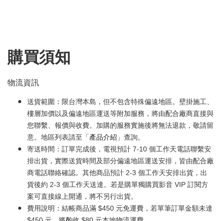
購買須知
物流資訊
送貨範圍：限台灣本島，但不包含特殊偏遠地區。壁掛施工、
樓層加價以及偏遠地區運送等附加服務，將由配合廠商直接與
您聯繫、報價與收費。加購的服務實施後將無法退款，敬請留
意。地區列表請至「
產品介紹
」查詢。
寄送時間：訂單完成後，電視預計 7-10 個工作天電話聯繫安
排出貨，實際送貨時間及部分偏遠地區運送安排，皆由配合廠
商電話聯絡確認。其他商品預計 2-3 個工作天安排出貨，出
貨後約 2-3 個工作天送達。若是購單獨購買影音 VIP 訂閱方
案可直接線上開通，將不另行出貨。
費用說明：結帳商品滿 $450 元免運費，若單筆訂單金額未達
$450 元，將酌收 $80 元本地物流運費。