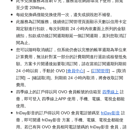
此卡兌換服務為首刷 0 元，服務需在網路環境下使用，頻寬
至少需 20Mbps。
每組兌換碼僅能兌換使用一次，遺失或損毀恕不補發。
此服務為訂閱服務，後續依訂閱管理頁面顯示天數以信用卡定
期定額進行扣款，每次到期前 24 小時內依畫面上所列的金額
續扣，扣款成功後訂閱週期順延一個訂閱週期，直到您取消訂
閱為止。
您可以隨時取消續訂，但系統仍會以完整的帳單週期為單位來
計算費用，無法針對某一部分的計費期間進行退款或核發抵免
額。方案卡片開通後如要取消訂閱，請在當前訂閱週期到期前
24 小時以前，手動於 OVO [
會員中心
] → [
訂閱管理
] → [取消
訂閱] → [確認取消]。到期前 24 小時內取消，將會收取訂閱
費用。
四季線上的訂戶得以同 OVO 會員帳號的信箱至
四季線上
註
冊，即可登入 四季線上APP 使用，手機、電腦、電視盒都能
使用。
friDay影音的訂戶得以同 OVO 會員電話號碼至
friDay影音
註
冊，即可開通 friDay影音 方案，手機、電腦、電視盒都能使
用。若已有與 OVO 會員相同電話號碼的 friDay影音 會員，請