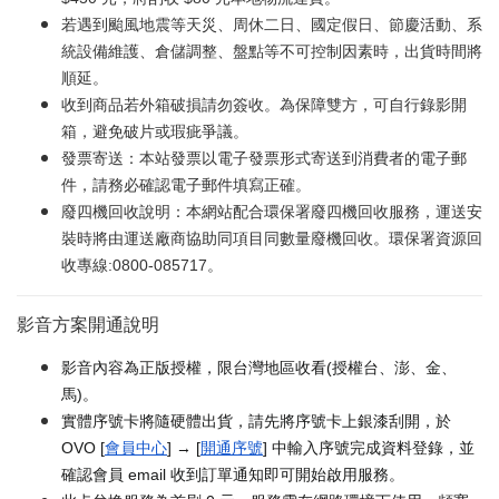
若遇到颱風地震等天災、周休二日、國定假日、節慶活動、系
統設備維護、倉儲調整、盤點等不可控制因素時，出貨時間將
順延。
收到商品若外箱破損請勿簽收。為保障雙方，可自行錄影開
箱，避免破片或瑕疵爭議。
發票寄送：本站發票以電子發票形式寄送到消費者的電子郵
件，請務必確認電子郵件填寫正確。
廢四機回收說明：本網站配合環保署廢四機回收服務，運送安
裝時將由運送廠商協助同項目同數量廢機回收。環保署資源回
收專線:0800-085717。
影音方案開通說明
影音內容為正版授權，限台灣地區收看(授權台、澎、金、
馬)。
實體序號卡將隨硬體出貨，請先將序號卡上銀漆刮開，於
OVO [
會員中心
] → [
開通序號
] 中輸入序號完成資料登錄，並
確認會員 email 收到訂單通知即可開始啟用服務。