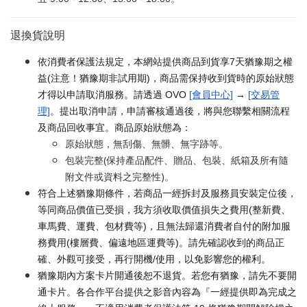
退換貨說明
依消費者保護法規定，本網站提供商品到貨享7天猶豫期之權
益(注意！猶豫期非試用期)，商品需保持收到貨時的原始狀態
才得以申請取消服務。請透過 OVO
[會員中心]
→
[交易管
理]
。提出取消申請，申請審核通過後，將與您聯繫相關流程
及商品回收事宜。商品原始狀態為：
原始狀態，無刮傷、無髒、無字跡等。
包裝完整(保持產品配件、贈品、包裝、紙箱及所有隨
附文件或資料之完整性)。
符合上述猶豫期條件，若商品一經拆封及服務員安裝定位後，
等同商品價值已受損，我方須收取價值損失之費用(整新費、
車馬費、運費、包材費等)，且無法歸還消費者自付的附加服
務費用(樓層費、偏遠地區運費等)。請先確認收到的商品正
確、外觀可接受，再行開機/使用，以免影響您的權利。
猶豫期內方案卡片開通後恕不退貨。若您有猶豫，請先不要開
通卡片。各合作平台提供之影音內容為『一經提供即為完成之