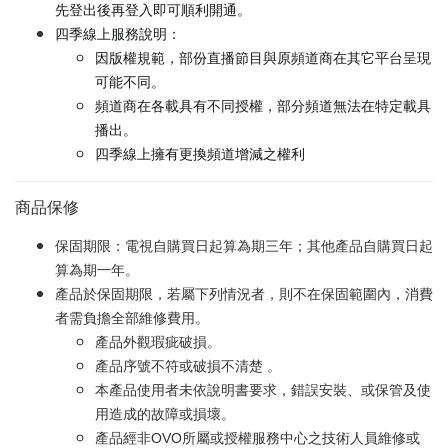
先登出後再登入即可順利開通。
四季線上服務說明：
因版權規範，部份直播節目與原頻道商在其它平台呈現
可能不同。
頻道商在各載具有不同授權，部分頻道無法在特定載具
播出。
四季線上擁有更換頻道增減之權利
商品保修
保固期限：電視自購買日起算為期三年；其他產品自購買日起
算為期一年。
產品於保固期限，若屬下列情況者，則不在保固範圍內，消費
者需負擔全部維修費用。
產品外觀瑕疵破損。
產品序號不符或破損不清楚 。
本產品使用者未依說明書要求，錯誤安裝、或保管及使
用造成的故障或損壞。
產品經非OVO所屬或授權服務中心之技術人員維修或