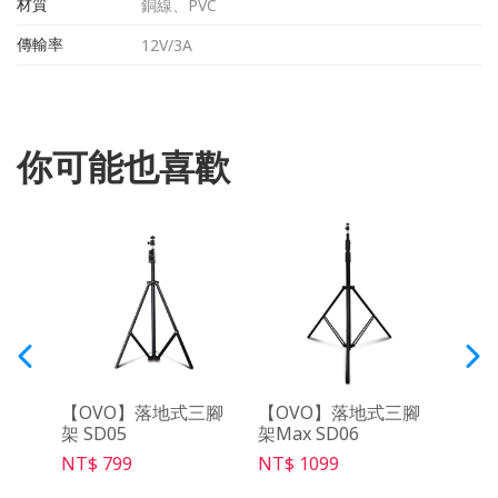
材質
銅線、PVC
傳輸率
12V/3A
你可能也喜歡
y影音
【OVO】落地式三腳
【OVO】落地式三腳
【OV
架 SD05
架Max SD06
充電線
NT$ 799
NT$ 1099
NT$ 