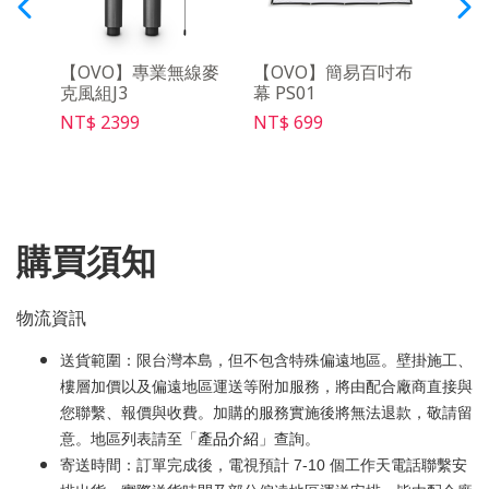
動電源
【OVO】專業無線麥
【OVO】簡易百吋布
【Wa
克風組J3
幕 PS01
攜收
NT$ 2399
NT$ 699
NT$ 
購買須知
物流資訊
送貨範圍：限台灣本島，但不包含特殊偏遠地區。壁掛施工、
樓層加價以及偏遠地區運送等附加服務，將由配合廠商直接與
您聯繫、報價與收費。加購的服務實施後將無法退款，敬請留
意。地區列表請至「
產品介紹
」查詢。
寄送時間：訂單完成後，電視預計 7-10 個工作天電話聯繫安