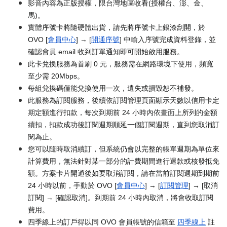
影音內容為正版授權，限台灣地區收看(授權台、澎、金、
馬)。
實體序號卡將隨硬體出貨，請先將序號卡上銀漆刮開，於
OVO [
會員中心
] → [
開通序號
] 中輸入序號完成資料登錄，並
確認會員 email 收到訂單通知即可開始啟用服務。
此卡兌換服務為首刷 0 元，服務需在網路環境下使用，頻寬
至少需 20Mbps。
每組兌換碼僅能兌換使用一次，遺失或損毀恕不補發。
此服務為訂閱服務，後續依訂閱管理頁面顯示天數以信用卡定
期定額進行扣款，每次到期前 24 小時內依畫面上所列的金額
續扣，扣款成功後訂閱週期順延一個訂閱週期，直到您取消訂
閱為止。
您可以隨時取消續訂，但系統仍會以完整的帳單週期為單位來
計算費用，無法針對某一部分的計費期間進行退款或核發抵免
額。方案卡片開通後如要取消訂閱，請在當前訂閱週期到期前
24 小時以前，手動於 OVO [
會員中心
] → [
訂閱管理
] → [取消
訂閱] → [確認取消]。到期前 24 小時內取消，將會收取訂閱
費用。
四季線上的訂戶得以同 OVO 會員帳號的信箱至
四季線上
註