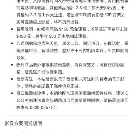
排出貨，實際送貨時間及部分偏遠地區運送安排，皆由配合廠
商電話聯絡確認。其他商品預計 2-3 個工作天安排出貨，出
貨後約 2-3 個工作天送達。若是購單獨購買影音 VIP 訂閱方
案可直接線上開通，將不另行出貨。
費用說明：結帳商品滿 $450 元免運費，若單筆訂單金額未達
$450 元，將酌收 $80 元本地物流運費。
若遇到颱風地震等天災、周休二日、國定假日、節慶活動、系
統設備維護、倉儲調整、盤點等不可控制因素時，出貨時間將
順延。
收到商品若外箱破損請勿簽收。為保障雙方，可自行錄影開
箱，避免破片或瑕疵爭議。
發票寄送：本站發票以電子發票形式寄送到消費者的電子郵
件，請務必確認電子郵件填寫正確。
廢四機回收說明：本網站配合環保署廢四機回收服務，運送安
裝時將由運送廠商協助同項目同數量廢機回收。環保署資源回
收專線:0800-085717。
影音方案開通說明