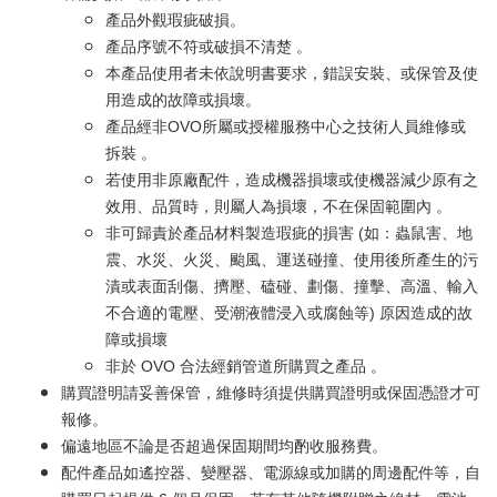
產品外觀瑕疵破損。
產品序號不符或破損不清楚 。
本產品使用者未依說明書要求，錯誤安裝、或保管及使
用造成的故障或損壞。
產品經非OVO所屬或授權服務中心之技術人員維修或
拆裝 。
若使用非原廠配件，造成機器損壞或使機器減少原有之
效用、品質時，則屬人為損壞，不在保固範圍內 。
非可歸責於產品材料製造瑕疵的損害 (如：蟲鼠害、地
震、水災、火災、颱風、運送碰撞、使用後所產生的污
漬或表面刮傷、擠壓、磕碰、劃傷、撞擊、高溫、輸入
不合適的電壓、受潮液體浸入或腐蝕等) 原因造成的故
障或損壞
非於 OVO 合法經銷管道所購買之產品 。
購買證明請妥善保管，維修時須提供購買證明或保固憑證才可
報修。
偏遠地區不論是否超過保固期間均酌收服務費。
配件產品如遙控器、變壓器、電源線或加購的周邊配件等，自