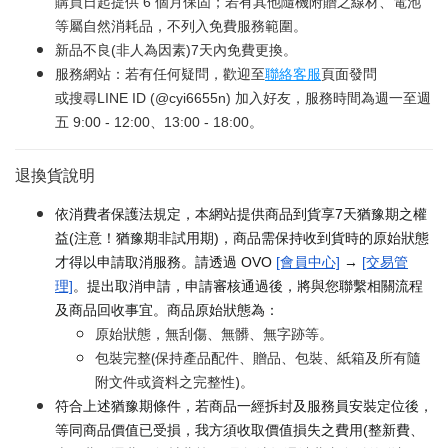
購買日起提供 6 個月保固；若有其他隨機附贈之線材、電池
等屬自然消耗品，不列入免費服務範圍。
新品不良(非人為因素)7天內免費更換。
服務網站：若有任何疑問，歡迎至
聯絡客服
頁面發問
或搜尋LINE ID (@cyi6655n) 加入好友，服務時間為週一至週
五 9:00 - 12:00、13:00 - 18:00。
退換貨說明
依消費者保護法規定，本網站提供商品到貨享7天猶豫期之權
益(注意！猶豫期非試用期)，商品需保持收到貨時的原始狀態
才得以申請取消服務。請透過 OVO
[會員中心]
→
[交易管
理]
。提出取消申請，申請審核通過後，將與您聯繫相關流程
及商品回收事宜。商品原始狀態為：
原始狀態，無刮傷、無髒、無字跡等。
包裝完整(保持產品配件、贈品、包裝、紙箱及所有隨
附文件或資料之完整性)。
符合上述猶豫期條件，若商品一經拆封及服務員安裝定位後，
等同商品價值已受損，我方須收取價值損失之費用(整新費、