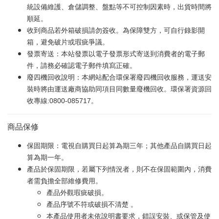
統設備維護、倉儲調整、盤點等不可控制因素時，出貨時間將
順延。
收到商品若外箱破損請勿簽收。為保障雙方，可自行錄影開
箱，避免破片或瑕疵爭議。
發票寄送：本站發票以電子發票形式寄送到消費者的電子郵
件，請務必確認電子郵件填寫正確。
廢四機回收說明：本網站配合環保署廢四機回收服務，運送安
裝時將由運送廠商協助同項目同數量廢機回收。環保署資源回
收專線:0800-085717。
商品保修
保固期限：電視自購買日起算為期三年；其他產品自購買日起
算為期一年。
產品於保固期限，若屬下列情況者，則不在保固範圍內，消費
者需負擔全部維修費用。
產品外觀瑕疵破損。
產品序號不符或破損不清楚 。
本產品使用者未依說明書要求，錯誤安裝、或保管及使