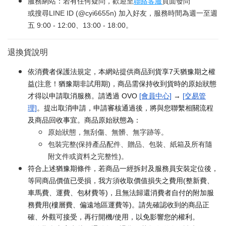
服務網站：若有任何疑問，歡迎至
聯絡客服
頁面發問
或搜尋LINE ID (@cyi6655n) 加入好友，服務時間為週一至週
五 9:00 - 12:00、13:00 - 18:00。
退換貨說明
依消費者保護法規定，本網站提供商品到貨享7天猶豫期之權
益(注意！猶豫期非試用期)，商品需保持收到貨時的原始狀態
才得以申請取消服務。請透過 OVO
[會員中心]
→
[交易管
理]
。提出取消申請，申請審核通過後，將與您聯繫相關流程
及商品回收事宜。商品原始狀態為：
原始狀態，無刮傷、無髒、無字跡等。
包裝完整(保持產品配件、贈品、包裝、紙箱及所有隨
附文件或資料之完整性)。
符合上述猶豫期條件，若商品一經拆封及服務員安裝定位後，
等同商品價值已受損，我方須收取價值損失之費用(整新費、
車馬費、運費、包材費等)，且無法歸還消費者自付的附加服
務費用(樓層費、偏遠地區運費等)。請先確認收到的商品正
確、外觀可接受，再行開機/使用，以免影響您的權利。