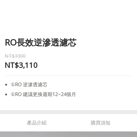
RO長效逆滲透濾芯
NT$3300
NT$3,110
①RO 逆滲透濾芯
①RO 建議更換週期12~24個月
產品介紹
購買須知