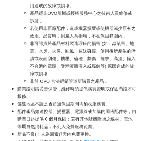
用造成的故障或損壞。
產品經非OVO所屬或授權服務中心之技術人員維修或
拆裝 。
若使用非原廠配件，造成機器損壞或使機器減少原有之
效用、品質時，則屬人為損壞，不在保固範圍內 。
非可歸責於產品材料製造瑕疵的損害 (如：蟲鼠害、地
震、水災、火災、颱風、運送碰撞、使用後所產生的污
漬或表面刮傷、擠壓、磕碰、劃傷、撞擊、高溫、輸入
不合適的電壓、受潮液體浸入或腐蝕等) 原因造成的故
障或損壞
非於 OVO 合法經銷管道所購買之產品 。
購買證明請妥善保管，維修時須提供購買證明或保固憑證才可
報修。
偏遠地區不論是否超過保固期間均酌收服務費。
配件產品如遙控器、變壓器、電源線或加購的周邊配件等，自
購買日起提供 6 個月保固；若有其他隨機附贈之線材、電池
等屬自然消耗品，不列入免費服務範圍。
新品不良(非人為因素)7天內免費更換。