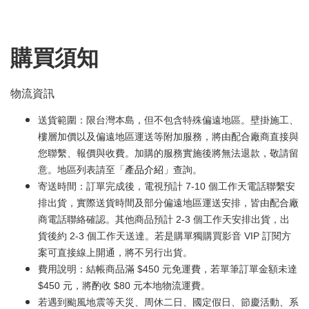
購買須知
物流資訊
送貨範圍：限台灣本島，但不包含特殊偏遠地區。壁掛施工、
樓層加價以及偏遠地區運送等附加服務，將由配合廠商直接與
您聯繫、報價與收費。加購的服務實施後將無法退款，敬請留
意。地區列表請至「
產品介紹
」查詢。
寄送時間：訂單完成後，電視預計 7-10 個工作天電話聯繫安
排出貨，實際送貨時間及部分偏遠地區運送安排，皆由配合廠
商電話聯絡確認。其他商品預計 2-3 個工作天安排出貨，出
貨後約 2-3 個工作天送達。若是購單獨購買影音 VIP 訂閱方
案可直接線上開通，將不另行出貨。
費用說明：結帳商品滿 $450 元免運費，若單筆訂單金額未達
$450 元，將酌收 $80 元本地物流運費。
若遇到颱風地震等天災、周休二日、國定假日、節慶活動、系