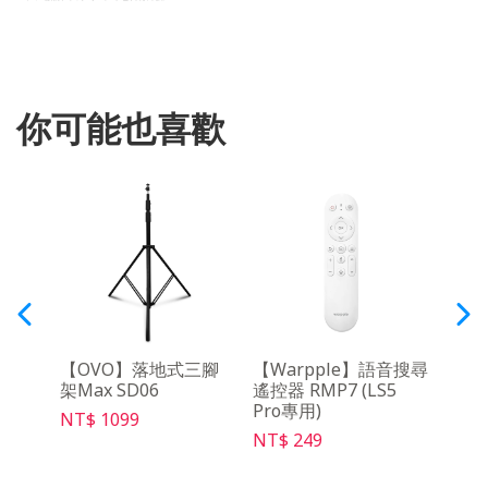
你可能也喜歡
y影音
【OVO】落地式三腳
【Warpple】語音搜尋
【O
架Max SD06
遙控器 RMP7 (LS5
架 S
Pro專用)
NT$ 1099
NT$ 
NT$ 249