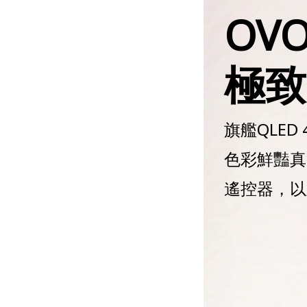
OVO
極致
旗艦QLED
色彩鮮豔真實
遙控器，以