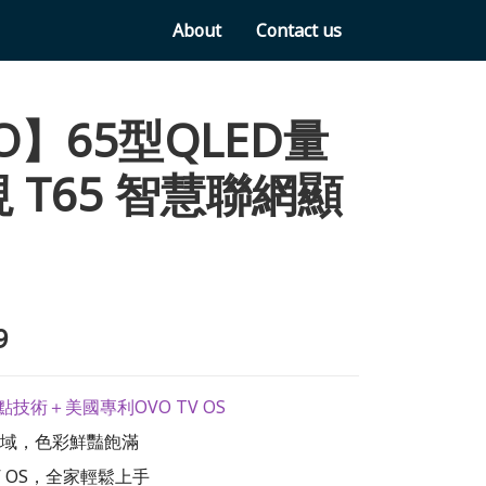
About
Contact us
O】65型QLED量
 T65 智慧聯網顯
9
點技術＋美國專利OVO TV OS
廣色域，色彩鮮豔飽滿
TV OS，全家輕鬆上手