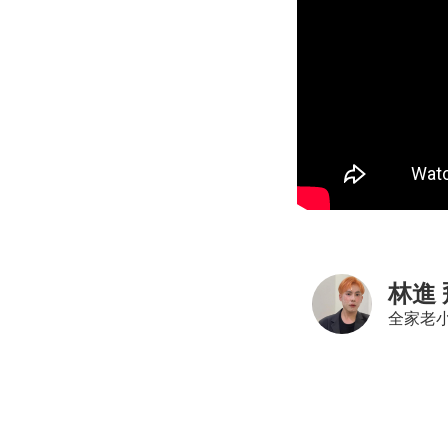
林進 
全家老