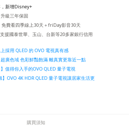
新增Disney+
，升級三年保固
]
免費看四季線上30天＋friDay影音30天
利率！支援國泰世華、玉山、台新等20多家銀行信用
採用 QLED 的 OVO 電視真有感
】
超廣色域 色彩鮮豔飽滿 離真實更靠近一點
達】
值得你入手的OVO QLED 量子電視
小旭】
OVO 4K HDR QLED 量子電視讓居家生活更
購買須知