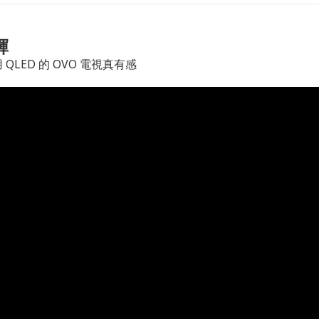
輝
QLED 的 OVO 電視真有感