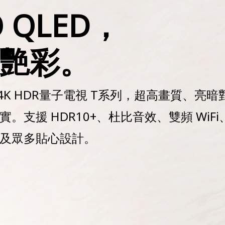
 QLED，
艷彩。
 4K HDR量子電視 T系列，超高畫質、亮
。支援 HDR10+、杜比音效、雙頻 WiF
及眾多貼心設計。