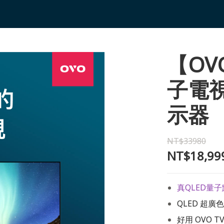
【OV
子電視
示器
NT$33980
NT$18,99
真QLED量子
QLED 超
好用 OVO 