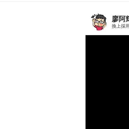
廖阿
換上採用 