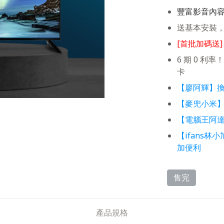
豐富影音內容，
送基本安裝
[首批加碼送
6 期 0 
卡
【廖阿輝】換上
【麥兜小米
【電腦王阿
【ifans林
加便利
售完
產品規格