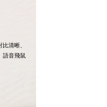
暗對比清晰、
i、語音飛鼠