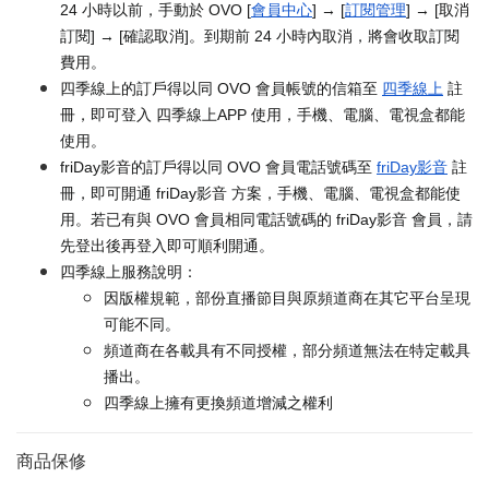
24 小時以前，手動於 OVO [
會員中心
] → [
訂閱管理
] → [取消
訂閱] → [確認取消]。到期前 24 小時內取消，將會收取訂閱
費用。
四季線上的訂戶得以同 OVO 會員帳號的信箱至
四季線上
註
冊，即可登入 四季線上APP 使用，手機、電腦、電視盒都能
使用。
friDay影音的訂戶得以同 OVO 會員電話號碼至
friDay影音
註
冊，即可開通 friDay影音 方案，手機、電腦、電視盒都能使
用。若已有與 OVO 會員相同電話號碼的 friDay影音 會員，請
先登出後再登入即可順利開通。
四季線上服務說明：
因版權規範，部份直播節目與原頻道商在其它平台呈現
可能不同。
頻道商在各載具有不同授權，部分頻道無法在特定載具
播出。
四季線上擁有更換頻道增減之權利
商品保修