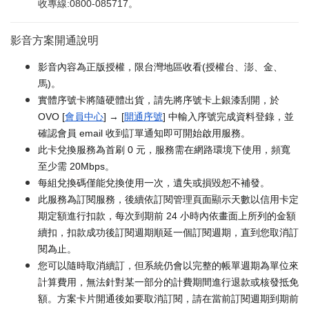
收專線:0800-085717。
影音方案開通說明
影音內容為正版授權，限台灣地區收看(授權台、澎、金、
馬)。
實體序號卡將隨硬體出貨，請先將序號卡上銀漆刮開，於
OVO [
會員中心
] → [
開通序號
] 中輸入序號完成資料登錄，並
確認會員 email 收到訂單通知即可開始啟用服務。
此卡兌換服務為首刷 0 元，服務需在網路環境下使用，頻寬
至少需 20Mbps。
每組兌換碼僅能兌換使用一次，遺失或損毀恕不補發。
此服務為訂閱服務，後續依訂閱管理頁面顯示天數以信用卡定
期定額進行扣款，每次到期前 24 小時內依畫面上所列的金額
續扣，扣款成功後訂閱週期順延一個訂閱週期，直到您取消訂
閱為止。
您可以隨時取消續訂，但系統仍會以完整的帳單週期為單位來
計算費用，無法針對某一部分的計費期間進行退款或核發抵免
額。方案卡片開通後如要取消訂閱，請在當前訂閱週期到期前