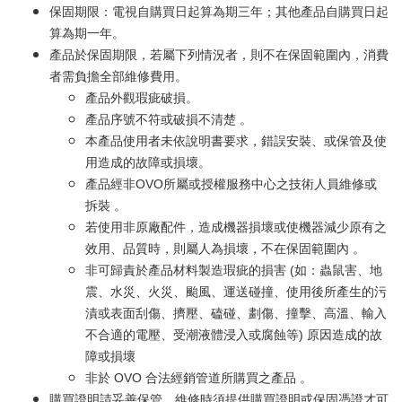
保固期限：電視自購買日起算為期三年；其他產品自購買日起
算為期一年。
產品於保固期限，若屬下列情況者，則不在保固範圍內，消費
者需負擔全部維修費用。
產品外觀瑕疵破損。
產品序號不符或破損不清楚 。
本產品使用者未依說明書要求，錯誤安裝、或保管及使
用造成的故障或損壞。
產品經非OVO所屬或授權服務中心之技術人員維修或
拆裝 。
若使用非原廠配件，造成機器損壞或使機器減少原有之
效用、品質時，則屬人為損壞，不在保固範圍內 。
非可歸責於產品材料製造瑕疵的損害 (如：蟲鼠害、地
震、水災、火災、颱風、運送碰撞、使用後所產生的污
漬或表面刮傷、擠壓、磕碰、劃傷、撞擊、高溫、輸入
不合適的電壓、受潮液體浸入或腐蝕等) 原因造成的故
障或損壞
非於 OVO 合法經銷管道所購買之產品 。
購買證明請妥善保管，維修時須提供購買證明或保固憑證才可