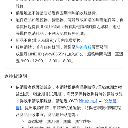
報修。
偏遠地區不論是否超過保固期間均酌收服務費。
配件產品如遙控器、變壓器、電源線或加購的周邊配件等，自
購買日起提供 6 個月保固；若有其他隨機附贈之線材、電池
等屬自然消耗品，不列入免費服務範圍。
新品不良(非人為因素)7天內免費更換。
服務網站：若有任何疑問，歡迎至
聯絡客服
頁面發問
或搜尋LINE ID (@cyi6655n) 加入好友，服務時間為週一至週
五 9:00 - 12:00、13:00 - 18:00。
退換貨說明
依消費者保護法規定，本網站提供商品到貨享7天猶豫期之權
益(注意！猶豫期非試用期)，商品需保持收到貨時的原始狀態
才得以申請取消服務。請透過 OVO
[會員中心]
→
[交易管
理]
。提出取消申請，申請審核通過後，將與您聯繫相關流程
及商品回收事宜。商品原始狀態為：
原始狀態，無刮傷、無髒、無字跡等。