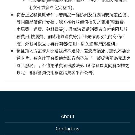
包裝完整(保持產品配件、贈品、包裝、紙箱及所有隨
附文件或資料之完整性)。
符合上述猶豫期條件，若商品一經拆封及服務員安裝定位後，
等同商品價值已受損，我方須收取價值損失之費用(整新費、
車馬費、運費、包材費等)，且無法歸還消費者自付的附加服
務費用(樓層費、偏遠地區運費等)。請先確認收到的商品正
確、外觀可接受，再行開機/使用，以免影響您的權利。
猶豫期內方案卡片開通後恕不退貨。若您有猶豫，請先不要開
通卡片。各合作平台提供之影音內容為『一經提供即為完成之
線上服務』，不適用消費者保護法第 19 條猶豫期間解除權之
規定。相關會員使用權益請見各平台公告。
About
Contact us