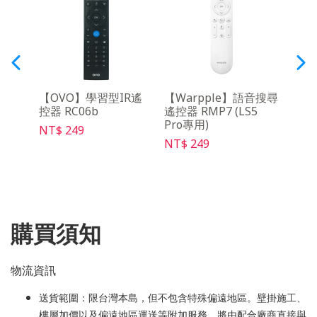
動電源
【OVO】學習型IR遙
【Warpple】語音搜尋
【OV
控器 RC06b
遙控器 RMP7 (LS5
30天
Pro專用)
NT$ 249
NT$ 
NT$ 249
購買須知
物流資訊
送貨範圍：限台灣本島，但不包含特殊偏遠地區。壁掛施工、
樓層加價以及偏遠地區運送等附加服務，將由配合廠商直接與