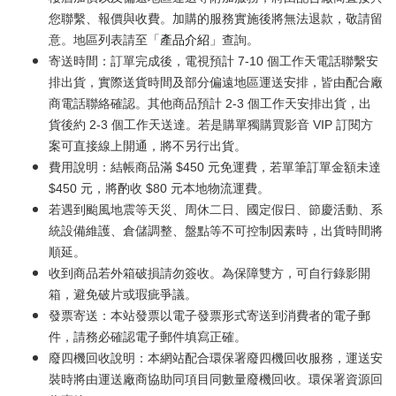
您聯繫、報價與收費。加購的服務實施後將無法退款，敬請留
意。地區列表請至「
產品介紹
」查詢。
寄送時間：訂單完成後，電視預計 7-10 個工作天電話聯繫安
排出貨，實際送貨時間及部分偏遠地區運送安排，皆由配合廠
商電話聯絡確認。其他商品預計 2-3 個工作天安排出貨，出
貨後約 2-3 個工作天送達。若是購單獨購買影音 VIP 訂閱方
案可直接線上開通，將不另行出貨。
費用說明：結帳商品滿 $450 元免運費，若單筆訂單金額未達
$450 元，將酌收 $80 元本地物流運費。
若遇到颱風地震等天災、周休二日、國定假日、節慶活動、系
統設備維護、倉儲調整、盤點等不可控制因素時，出貨時間將
順延。
收到商品若外箱破損請勿簽收。為保障雙方，可自行錄影開
箱，避免破片或瑕疵爭議。
發票寄送：本站發票以電子發票形式寄送到消費者的電子郵
件，請務必確認電子郵件填寫正確。
廢四機回收說明：本網站配合環保署廢四機回收服務，運送安
裝時將由運送廠商協助同項目同數量廢機回收。環保署資源回