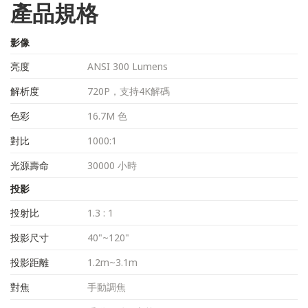
產品規格
影像
亮度
ANSI 300 Lumens
解析度
720P，支持4K解碼
色彩
16.7M 色
對比
1000:1
光源壽命
30000 小時
投影
投射比
1.3 : 1
投影尺寸
40"~120"
投影距離
1.2m~3.1m
對焦
手動調焦