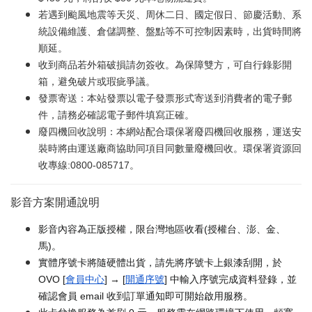
若遇到颱風地震等天災、周休二日、國定假日、節慶活動、系
統設備維護、倉儲調整、盤點等不可控制因素時，出貨時間將
順延。
收到商品若外箱破損請勿簽收。為保障雙方，可自行錄影開
箱，避免破片或瑕疵爭議。
發票寄送：本站發票以電子發票形式寄送到消費者的電子郵
件，請務必確認電子郵件填寫正確。
廢四機回收說明：本網站配合環保署廢四機回收服務，運送安
裝時將由運送廠商協助同項目同數量廢機回收。環保署資源回
收專線:0800-085717。
影音方案開通說明
影音內容為正版授權，限台灣地區收看(授權台、澎、金、
馬)。
實體序號卡將隨硬體出貨，請先將序號卡上銀漆刮開，於
OVO [
會員中心
] → [
開通序號
] 中輸入序號完成資料登錄，並
確認會員 email 收到訂單通知即可開始啟用服務。