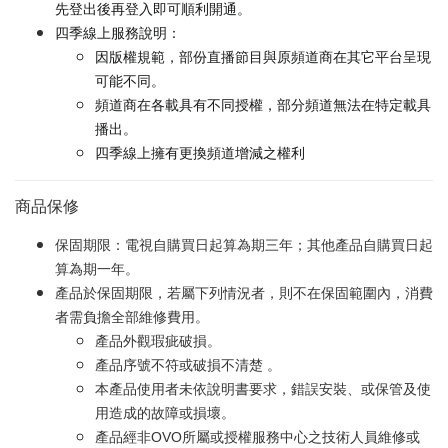
先登出後再登入即可順利開通。
四季線上服務說明：
因版權規範，部份直播節目與原頻道商在其它平台呈現
可能不同。
頻道商在各載具有不同授權，部分頻道無法在特定載具
播出。
四季線上擁有更換頻道增減之權利
商品保修
保固期限：電視自購買日起算為期三年；其他產品自購買日起
算為期一年。
產品於保固期限，若屬下列情況者，則不在保固範圍內，消費
者需負擔全部維修費用。
產品外觀瑕疵破損。
產品序號不符或破損不清楚 。
本產品使用者未依說明書要求，錯誤安裝、或保管及使
用造成的故障或損壞。
產品經非OVO所屬或授權服務中心之技術人員維修或