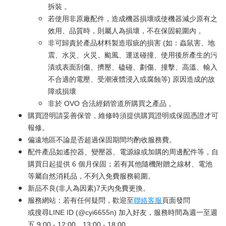
拆裝 。
若使用非原廠配件，造成機器損壞或使機器減少原有之
效用、品質時，則屬人為損壞，不在保固範圍內 。
非可歸責於產品材料製造瑕疵的損害 (如：蟲鼠害、地
震、水災、火災、颱風、運送碰撞、使用後所產生的污
漬或表面刮傷、擠壓、磕碰、劃傷、撞擊、高溫、輸入
不合適的電壓、受潮液體浸入或腐蝕等) 原因造成的故
障或損壞
非於 OVO 合法經銷管道所購買之產品 。
購買證明請妥善保管，維修時須提供購買證明或保固憑證才可
報修。
偏遠地區不論是否超過保固期間均酌收服務費。
配件產品如遙控器、變壓器、電源線或加購的周邊配件等，自
購買日起提供 6 個月保固；若有其他隨機附贈之線材、電池
等屬自然消耗品，不列入免費服務範圍。
新品不良(非人為因素)7天內免費更換。
服務網站：若有任何疑問，歡迎至
聯絡客服
頁面發問
或搜尋LINE ID (@cyi6655n) 加入好友，服務時間為週一至週
五 9:00 - 12:00、13:00 - 18:00。