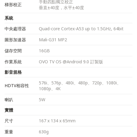
手動四點獨立校正
梯形校正
垂直±40度，水平±40度
系統
中央處理器
Quad-core Cortex-A53 up to 1.5GHz, 64bit
圖形加速器
Mali-G31 MP2
儲存空間
16GB
作業系統
OVO TV OS @Android 9.0 訂製版
影音規格
576i、576p、480i、480p、720p、1080i、
HDTV相容性
1080p、4K
喇叭
5W
實體
尺寸
167 x 134 x 65mm
重量
630g