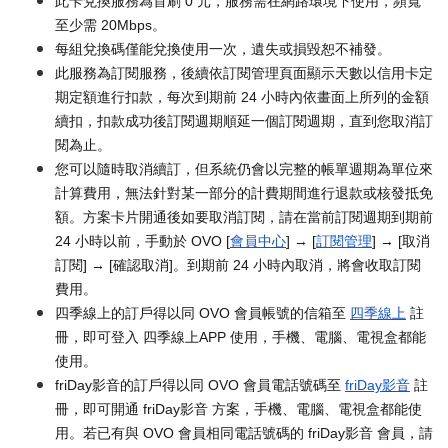
此卡兌換服務為首刷 0 元，服務需在網路環境下使用，頻寬
至少需 20Mbps。
每組兌換碼僅能兌換使用一次，遺失或損毀恕不補發。
此服務為訂閱服務，後續依訂閱管理頁面顯示天數以信用卡定
期定額進行扣款，每次到期前 24 小時內依畫面上所列的金額
續扣，扣款成功後訂閱週期順延一個訂閱週期，直到您取消訂
閱為止。
您可以隨時取消續訂，但系統仍會以完整的帳單週期為單位來
計算費用，無法針對某一部分的計費期間進行退款或核發抵免
額。方案卡片開通後如要取消訂閱，請在當前訂閱週期到期前
24 小時以前，手動於 OVO [
會員中心
] → [
訂閱管理
] → [取消
訂閱] → [確認取消]。到期前 24 小時內取消，將會收取訂閱
費用。
四季線上的訂戶得以同 OVO 會員帳號的信箱至
四季線上
註
冊，即可登入 四季線上APP 使用，手機、電腦、電視盒都能
使用。
friDay影音的訂戶得以同 OVO 會員電話號碼至
friDay影音
註
冊，即可開通 friDay影音 方案，手機、電腦、電視盒都能使
用。若已有與 OVO 會員相同電話號碼的 friDay影音 會員，請