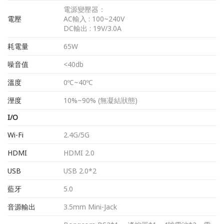
電源變壓器：
電壓
AC輸入 : 100~240V
DC輸出 : 19V/3.0A
耗電量
65W
噪音值
<40db
溫度
0ºC~40ºC
溼度
10%~90% (無凝結狀態)
I/O
Wi-Fi
2.4G/5G
HDMI
HDMI 2.0
USB
USB 2.0*2
藍牙
5.0
音源輸出
3.5mm Mini-Jack