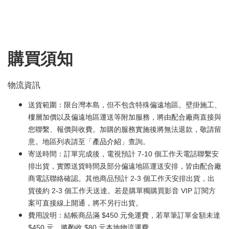
購買須知
物流資訊
送貨範圍：限台灣本島，但不包含特殊偏遠地區。壁掛施工、
樓層加價以及偏遠地區運送等附加服務，將由配合廠商直接與
您聯繫、報價與收費。加購的服務實施後將無法退款，敬請留
意。地區列表請至「
產品介紹
」查詢。
寄送時間：訂單完成後，電視預計 7-10 個工作天電話聯繫安
排出貨，實際送貨時間及部分偏遠地區運送安排，皆由配合廠
商電話聯絡確認。其他商品預計 2-3 個工作天安排出貨，出
貨後約 2-3 個工作天送達。若是購單獨購買影音 VIP 訂閱方
案可直接線上開通，將不另行出貨。
費用說明：結帳商品滿 $450 元免運費，若單筆訂單金額未達
$450 元，將酌收 $80 元本地物流運費。