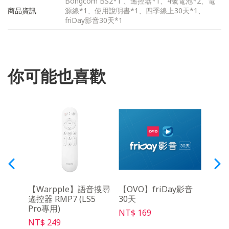
Bongcom BS2*1 、遙控器*1、4號電池*2、電
商品資訊
源線*1、使用說明書*1、四季線上30天*1、
friDay影音30天*1
你可能也喜歡
R遙
【Warpple】語音搜尋
【OVO】friDay影音
【O
遙控器 RMP7 (LS5
30天
克風組
Pro專用)
NT$ 169
NT$ 
NT$ 249