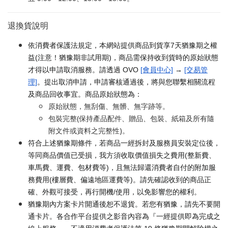
退換貨說明
依消費者保護法規定，本網站提供商品到貨享7天猶豫期之權
益(注意！猶豫期非試用期)，商品需保持收到貨時的原始狀態
才得以申請取消服務。請透過 OVO
[會員中心]
→
[交易管
理]
。提出取消申請，申請審核通過後，將與您聯繫相關流程
及商品回收事宜。商品原始狀態為：
原始狀態，無刮傷、無髒、無字跡等。
包裝完整(保持產品配件、贈品、包裝、紙箱及所有隨
附文件或資料之完整性)。
符合上述猶豫期條件，若商品一經拆封及服務員安裝定位後，
等同商品價值已受損，我方須收取價值損失之費用(整新費、
車馬費、運費、包材費等)，且無法歸還消費者自付的附加服
務費用(樓層費、偏遠地區運費等)。請先確認收到的商品正
確、外觀可接受，再行開機/使用，以免影響您的權利。
猶豫期內方案卡片開通後恕不退貨。若您有猶豫，請先不要開
通卡片。各合作平台提供之影音內容為『一經提供即為完成之