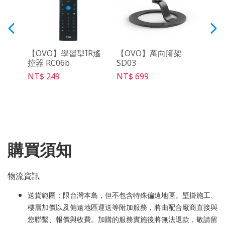
吋布
【OVO】學習型IR遙
【OVO】萬向腳架
【OV
控器 RC06b
SD03
30天
NT$ 249
NT$ 699
NT$ 
購買須知
物流資訊
送貨範圍：限台灣本島，但不包含特殊偏遠地區。壁掛施工、
樓層加價以及偏遠地區運送等附加服務，將由配合廠商直接與
您聯繫、報價與收費。加購的服務實施後將無法退款，敬請留