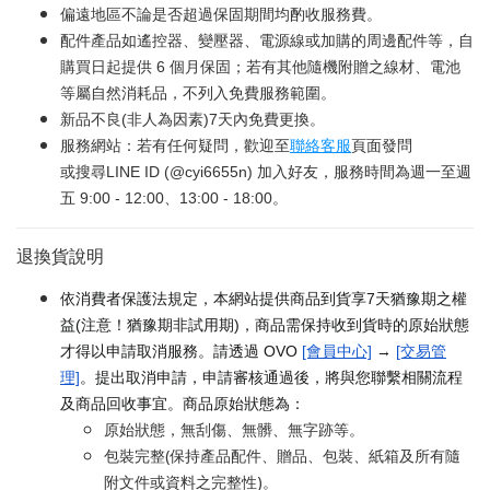
偏遠地區不論是否超過保固期間均酌收服務費。
配件產品如遙控器、變壓器、電源線或加購的周邊配件等，自
購買日起提供 6 個月保固；若有其他隨機附贈之線材、電池
等屬自然消耗品，不列入免費服務範圍。
新品不良(非人為因素)7天內免費更換。
服務網站：若有任何疑問，歡迎至
聯絡客服
頁面發問
或搜尋LINE ID (@cyi6655n) 加入好友，服務時間為週一至週
五 9:00 - 12:00、13:00 - 18:00。
退換貨說明
依消費者保護法規定，本網站提供商品到貨享7天猶豫期之權
益(注意！猶豫期非試用期)，商品需保持收到貨時的原始狀態
才得以申請取消服務。請透過 OVO
[會員中心]
→
[交易管
理]
。提出取消申請，申請審核通過後，將與您聯繫相關流程
及商品回收事宜。商品原始狀態為：
原始狀態，無刮傷、無髒、無字跡等。
包裝完整(保持產品配件、贈品、包裝、紙箱及所有隨
附文件或資料之完整性)。