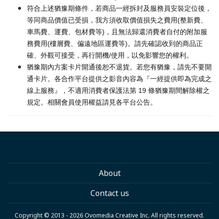
符合上述猶豫期條件，若商品一經拆封及服務員安裝定位後，
等同商品價值已受損，我方須收取價值損失之費用(整新費、
車馬費、運費、包材費等)，且無法歸還消費者自付的附加服
務費用(樓層費、偏遠地區運費等)。請先確認收到的商品正
確、外觀可接受，再行開機/使用，以免影響您的權利。
猶豫期內方案卡片開通後恕不退貨。若您有猶豫，請先不要開
通卡片。各合作平台提供之影音內容為『一經提供即為完成之
線上服務』，不適用消費者保護法第 19 條猶豫期間解除權之
規定。相關會員使用權益請見各平台公告。
About
Contact us
Copyright © 2013 - 2026 Ovomedia Creative Inc. All rights reserved.