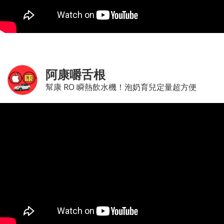
阿康嚼舌根
幫康 RO 瞬熱飲水機！泡奶育兒定量超方便