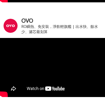
OVO
RO瞬熱、免安裝，淨飲輕旗艦 | 出水快、餘水
少、濾芯最划算