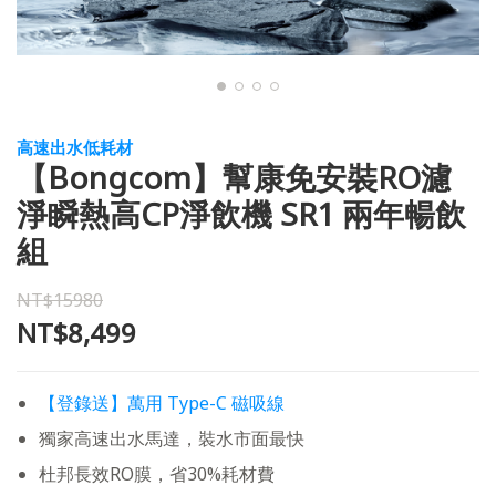
高速出水低耗材
【Bongcom】幫康免安裝RO濾
淨瞬熱高CP淨飲機 SR1 兩年暢飲
組
NT$15980
NT$8,499
【登錄送】萬用 Type-C 磁吸線
獨家高速出水馬達，裝水市面最快
杜邦長效RO膜，省30%耗材費