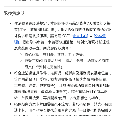
退換貨說明
依消費者保護法規定，本網站提供商品到貨享7天猶豫期之權
益(注意！猶豫期非試用期)，商品需保持收到貨時的原始狀態
才得以申請取消服務。請透過 OVO
[會員中心]
→
[交易管
理]
。提出取消申請，申請審核通過後，將與您聯繫相關流程
及商品回收事宜。商品原始狀態為：
原始狀態，無刮傷、無髒、無字跡等。
包裝完整(保持產品配件、贈品、包裝、紙箱及所有隨
附文件或資料之完整性)。
符合上述猶豫期條件，若商品一經拆封及服務員安裝定位後，
等同商品價值已受損，我方須收取價值損失之費用(整新費、
車馬費、運費、包材費等)，且無法歸還消費者自付的附加服
務費用(樓層費、偏遠地區運費等)。請先確認收到的商品正
確、外觀可接受，再行開機/使用，以免影響您的權利。
猶豫期內方案卡片開通後恕不退貨。若您有猶豫，請先不要開
通卡片。各合作平台提供之影音內容為『一經提供即為完成之