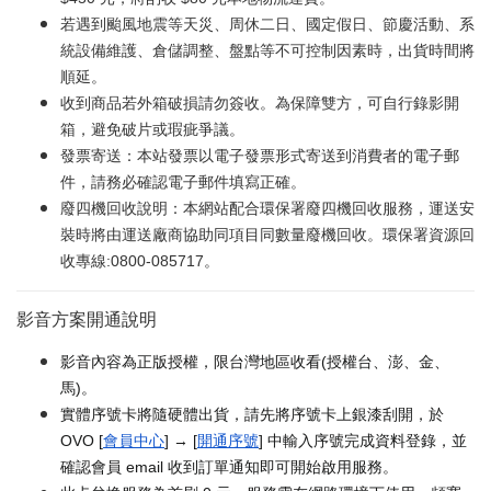
若遇到颱風地震等天災、周休二日、國定假日、節慶活動、系
統設備維護、倉儲調整、盤點等不可控制因素時，出貨時間將
順延。
收到商品若外箱破損請勿簽收。為保障雙方，可自行錄影開
箱，避免破片或瑕疵爭議。
發票寄送：本站發票以電子發票形式寄送到消費者的電子郵
件，請務必確認電子郵件填寫正確。
廢四機回收說明：本網站配合環保署廢四機回收服務，運送安
裝時將由運送廠商協助同項目同數量廢機回收。環保署資源回
收專線:0800-085717。
影音方案開通說明
影音內容為正版授權，限台灣地區收看(授權台、澎、金、
馬)。
實體序號卡將隨硬體出貨，請先將序號卡上銀漆刮開，於
OVO [
會員中心
] → [
開通序號
] 中輸入序號完成資料登錄，並
確認會員 email 收到訂單通知即可開始啟用服務。