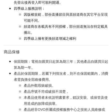
先登出後再登入即可順利開通。
四季線上服務說明：
因版權規範，部份直播節目與原頻道商在其它平台呈現
可能不同。
頻道商在各載具有不同授權，部分頻道無法在特定載具
播出。
四季線上擁有更換頻道增減之權利
商品保修
保固期限：電視自購買日起算為期三年；其他產品自購買日起
算為期一年。
產品於保固期限，若屬下列情況者，則不在保固範圍內，消費
者需負擔全部維修費用。
產品外觀瑕疵破損。
產品序號不符或破損不清楚 。
本產品使用者未依說明書要求，錯誤安裝、或保管及使
用造成的故障或損壞。
產品經非OVO所屬或授權服務中心之技術人員維修或