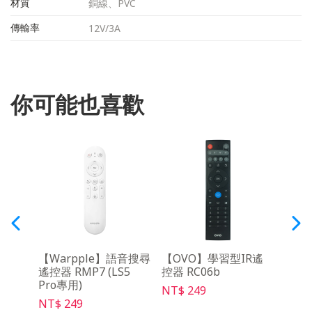
材質
銅線、PVC
傳輸率
12V/3A
你可能也喜歡
3 便
【Warpple】語音搜尋
【OVO】學習型IR遙
【O
遙控器 RMP7 (LS5
控器 RC06b
架Ma
Pro專用)
NT$ 249
NT$ 
NT$ 249