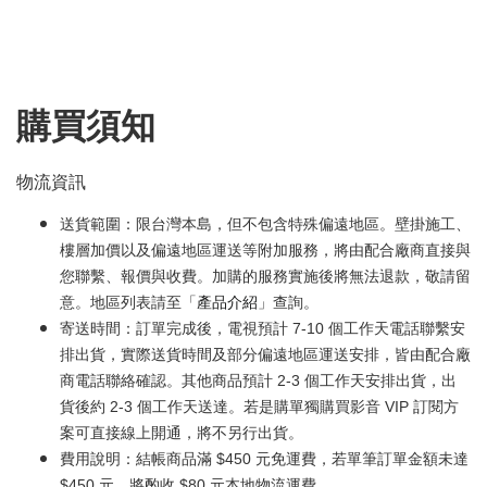
購買須知
物流資訊
送貨範圍：限台灣本島，但不包含特殊偏遠地區。壁掛施工、
樓層加價以及偏遠地區運送等附加服務，將由配合廠商直接與
您聯繫、報價與收費。加購的服務實施後將無法退款，敬請留
意。地區列表請至「
產品介紹
」查詢。
寄送時間：訂單完成後，電視預計 7-10 個工作天電話聯繫安
排出貨，實際送貨時間及部分偏遠地區運送安排，皆由配合廠
商電話聯絡確認。其他商品預計 2-3 個工作天安排出貨，出
貨後約 2-3 個工作天送達。若是購單獨購買影音 VIP 訂閱方
案可直接線上開通，將不另行出貨。
費用說明：結帳商品滿 $450 元免運費，若單筆訂單金額未達
$450 元，將酌收 $80 元本地物流運費。