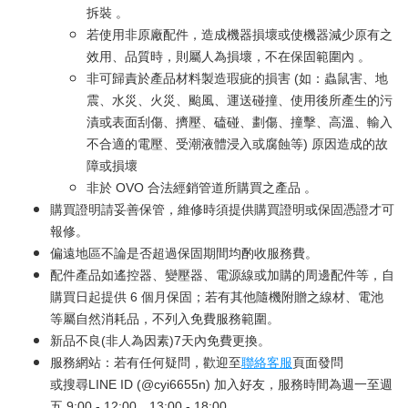
拆裝 。
若使用非原廠配件，造成機器損壞或使機器減少原有之
效用、品質時，則屬人為損壞，不在保固範圍內 。
非可歸責於產品材料製造瑕疵的損害 (如：蟲鼠害、地
震、水災、火災、颱風、運送碰撞、使用後所產生的污
漬或表面刮傷、擠壓、磕碰、劃傷、撞擊、高溫、輸入
不合適的電壓、受潮液體浸入或腐蝕等) 原因造成的故
障或損壞
非於 OVO 合法經銷管道所購買之產品 。
購買證明請妥善保管，維修時須提供購買證明或保固憑證才可
報修。
偏遠地區不論是否超過保固期間均酌收服務費。
配件產品如遙控器、變壓器、電源線或加購的周邊配件等，自
購買日起提供 6 個月保固；若有其他隨機附贈之線材、電池
等屬自然消耗品，不列入免費服務範圍。
新品不良(非人為因素)7天內免費更換。
服務網站：若有任何疑問，歡迎至
聯絡客服
頁面發問
或搜尋LINE ID (@cyi6655n) 加入好友，服務時間為週一至週
五 9:00 - 12:00、13:00 - 18:00。