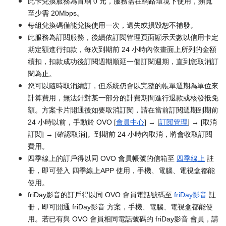
此卡兌換服務為首刷 0 元，服務需在網路環境下使用，頻寬
至少需 20Mbps。
每組兌換碼僅能兌換使用一次，遺失或損毀恕不補發。
此服務為訂閱服務，後續依訂閱管理頁面顯示天數以信用卡定
期定額進行扣款，每次到期前 24 小時內依畫面上所列的金額
續扣，扣款成功後訂閱週期順延一個訂閱週期，直到您取消訂
閱為止。
您可以隨時取消續訂，但系統仍會以完整的帳單週期為單位來
計算費用，無法針對某一部分的計費期間進行退款或核發抵免
額。方案卡片開通後如要取消訂閱，請在當前訂閱週期到期前
24 小時以前，手動於 OVO [
會員中心
] → [
訂閱管理
] → [取消
訂閱] → [確認取消]。到期前 24 小時內取消，將會收取訂閱
費用。
四季線上的訂戶得以同 OVO 會員帳號的信箱至
四季線上
註
冊，即可登入 四季線上APP 使用，手機、電腦、電視盒都能
使用。
friDay影音的訂戶得以同 OVO 會員電話號碼至
friDay影音
註
冊，即可開通 friDay影音 方案，手機、電腦、電視盒都能使
用。若已有與 OVO 會員相同電話號碼的 friDay影音 會員，請