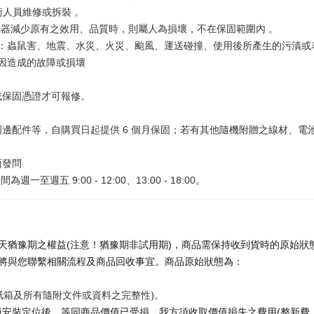
術人員維修或拆裝 。
器減少原有之效用、品質時，則屬人為損壞，不在保固範圍內 。
如：蟲鼠害、地震、水災、火災、颱風、運送碰撞、使用後所產生的污漬
原因造成的故障或損壞
。
或保固憑證才可報修。
。
邊配件等，自購買日起提供 6 個月保固；若有其他隨機附贈之線材、電
面發問
為週一至週五 9:00 - 12:00、13:00 - 18:00。
天猶豫期之權益(注意！猶豫期非試用期)，商品需保持收到貨時的原始狀態
將與您聯繫相關流程及商品回收事宜。商品原始狀態為：
紙箱及所有隨附文件或資料之完整性)。
安裝定位後，等同商品價值已受損，我方須收取價值損失之費用(整新費