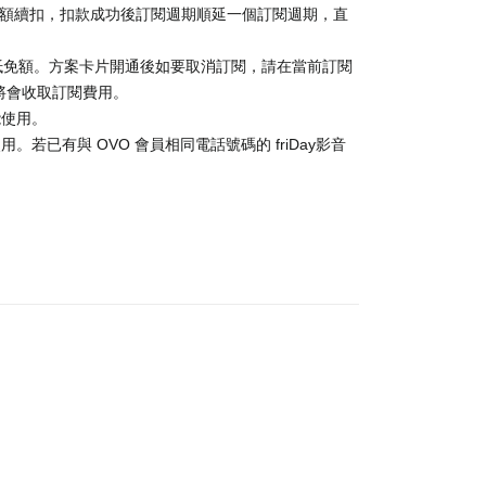
金額續扣，扣款成功後訂閱週期順延一個訂閱週期，直
抵免額。方案卡片開通後如要取消訂閱，請在當前訂閱
消，將會收取訂閱費用。
能使用。
。若已有與 OVO 會員相同電話號碼的 friDay影音