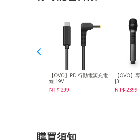
O】學習型IR遙控器
【OVO】PD 行動電源充電
【OVO】
線 19V
J3
49
NT$ 299
NT$ 2399
購買須知