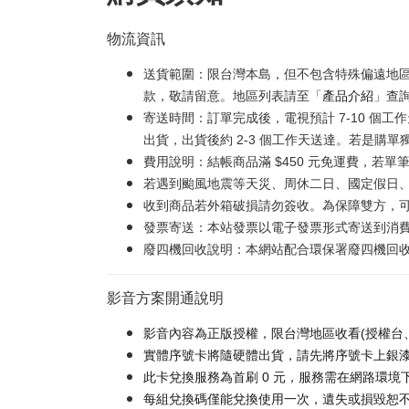
物流資訊
送貨範圍：限台灣本島，但不包含特殊偏遠地
款，敬請留意。地區列表請至「
產品介紹
」查
寄送時間：訂單完成後，電視預計 7-10 個
出貨，出貨後約 2-3 個工作天送達。若是購單
費用說明：結帳商品滿 $450 元免運費，若單筆
若遇到颱風地震等天災、周休二日、國定假日
收到商品若外箱破損請勿簽收。為保障雙方，
發票寄送：本站發票以電子發票形式寄送到消
廢四機回收說明：本網站配合環保署廢四機回收服
影音方案開通說明
影音內容為正版授權，限台灣地區收看(授權台
實體序號卡將隨硬體出貨，請先將序號卡上銀漆刮
此卡兌換服務為首刷 0 元，服務需在網路環境下
每組兌換碼僅能兌換使用一次，遺失或損毀恕