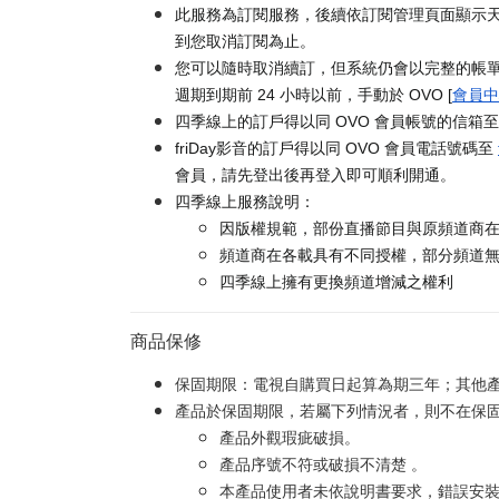
此服務為訂閱服務，後續依訂閱管理頁面顯示天
到您取消訂閱為止。
您可以隨時取消續訂，但系統仍會以完整的帳
週期到期前 24 小時以前，手動於 OVO [
會員中
四季線上的訂戶得以同 OVO 會員帳號的信箱
friDay影音的訂戶得以同 OVO 會員電話號碼至
會員，請先登出後再登入即可順利開通。
四季線上服務說明：
因版權規範，部份直播節目與原頻道商
頻道商在各載具有不同授權，部分頻道
四季線上擁有更換頻道增減之權利
商品保修
保固期限：電視自購買日起算為期三年；其他
產品於保固期限，若屬下列情況者，則不在保
產品外觀瑕疵破損。
產品序號不符或破損不清楚 。
本產品使用者未依說明書要求，錯誤安