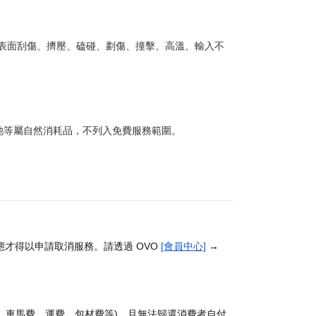
或表面刮傷、擠壓、磕碰、劃傷、撞擊、高溫、輸入不
池等屬自然消耗品，不列入免費服務範圍。
才得以申請取消服務。請透過 OVO
[會員中心]
→
、車馬費、運費、包材費等)，且無法歸還消費者自付