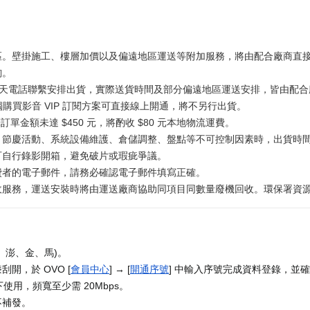
區。壁掛施工、樓層加價以及偏遠地區運送等附加服務，將由配合廠商直
詢。
工作天電話聯繫安排出貨，實際送貨時間及部分偏遠地區運送安排，皆由配合廠
獨購買影音 VIP 訂閱方案可直接線上開通，將不另行出貨。
訂單金額未達 $450 元，將酌收 $80 元本地物流運費。
、節慶活動、系統設備維護、倉儲調整、盤點等不可控制因素時，出貨時
可自行錄影開箱，避免破片或瑕疵爭議。
費者的電子郵件，請務必確認電子郵件填寫正確。
務，運送安裝時將由運送廠商協助同項目同數量廢機回收。環保署資源回收專線
、澎、金、馬)。
開，於 OVO [
會員中心
] → [
開通序號
] 中輸入序號完成資料登錄，並確
使用，頻寬至少需 20Mbps。
不補發。