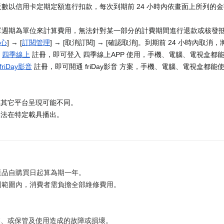
數以信用卡定期定額進行扣款，每次到期前 24 小時內依畫面上所列的
單週期為單位來計算費用，無法針對某一部分的計費期間進行退款或核發
心
] → [
訂閱管理
] → [取消訂閱] → [確認取消]。到期前 24 小時內取
至
四季線上
註冊，即可登入 四季線上APP 使用，手機、電腦、電視盒都
friDay影音
註冊，即可開通 friDay影音 方案，手機、電腦、電視盒都能使用
在其它平台呈現可能不同。
無法在特定載具播出。
產品自購買日起算為期一年。
固範圍內，消費者需負擔全部維修費用。
裝、或保管及使用造成的故障或損壞。