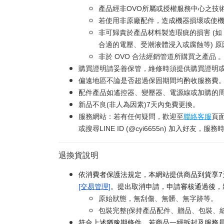
產品經非OVO所屬或授權服務中心之技
若使用非原廠配件，造成機器損壞或使機
非可歸責於產品材料製造瑕疵的損害 (
合適的電壓、受潮液體浸入或腐蝕等) 
非於 OVO 合法經銷管道所購買之產品 
購買證明請妥善保管，維修時須提供購買證明
偏遠地區不論是否超過保固期間均酌收服務費
配件產品如遙控器、變壓器、電源線或加購的周
新品不良(非人為因素)7天內免費更換。
服務網站：若有任何疑問，歡迎至
聯絡客服
頁
或搜尋LINE ID (@cyi6655n) 加入好友，服務時間
退換貨說明
依消費者保護法規定，本網站提供商品到貨享7
[交易管理]
。提出取消申請，申請審核通過後，
原始狀態，無刮傷、無髒、無字跡等。
包裝完整(保持產品配件、贈品、包裝、
符合上述猶豫期條件，若商品一經拆封及服務員