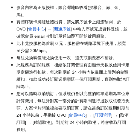
影音內容為正版授權，限台灣地區收看(授權台、澎、金、
馬)。
實體序號卡將隨硬體出貨，請先將序號卡上銀漆刮開，於
OVO [
會員中心
] → [
開通序號
] 中輸入序號完成資料登錄，並
確認會員 email 收到訂單通知即可開始啟用服務。
此卡兌換服務為首刷 0 元，服務需在網路環境下使用，頻寬
至少需 20Mbps。
每組兌換碼僅能兌換使用一次，遺失或損毀恕不補發。
此服務為訂閱服務，後續依訂閱管理頁面顯示天數以信用卡定
期定額進行扣款，每次到期前 24 小時內依畫面上所列的金額
續扣，扣款成功後訂閱週期順延一個訂閱週期，直到您取消訂
閱為止。
您可以隨時取消續訂，但系統仍會以完整的帳單週期為單位來
計算費用，無法針對某一部分的計費期間進行退款或核發抵免
額。方案卡片開通後如要取消訂閱，請在當前訂閱週期到期前
24 小時以前，手動於 OVO [
會員中心
] → [
訂閱管理
] → [取消
訂閱] → [確認取消]。到期前 24 小時內取消，將會收取訂閱
費用。