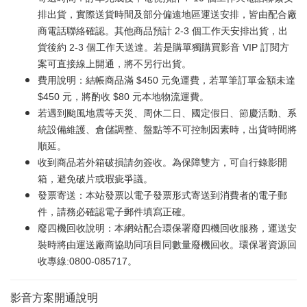
排出貨，實際送貨時間及部分偏遠地區運送安排，皆由配合廠
商電話聯絡確認。其他商品預計 2-3 個工作天安排出貨，出
貨後約 2-3 個工作天送達。若是購單獨購買影音 VIP 訂閱方
案可直接線上開通，將不另行出貨。
費用說明：結帳商品滿 $450 元免運費，若單筆訂單金額未達
$450 元，將酌收 $80 元本地物流運費。
若遇到颱風地震等天災、周休二日、國定假日、節慶活動、系
統設備維護、倉儲調整、盤點等不可控制因素時，出貨時間將
順延。
收到商品若外箱破損請勿簽收。為保障雙方，可自行錄影開
箱，避免破片或瑕疵爭議。
發票寄送：本站發票以電子發票形式寄送到消費者的電子郵
件，請務必確認電子郵件填寫正確。
廢四機回收說明：本網站配合環保署廢四機回收服務，運送安
裝時將由運送廠商協助同項目同數量廢機回收。環保署資源回
收專線:0800-085717。
影音方案開通說明