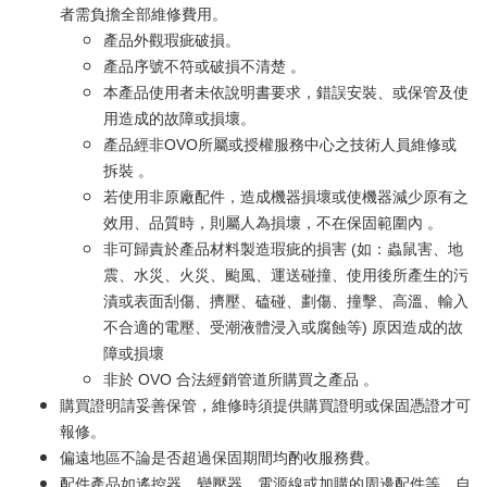
者需負擔全部維修費用。
產品外觀瑕疵破損。
產品序號不符或破損不清楚 。
本產品使用者未依說明書要求，錯誤安裝、或保管及使
用造成的故障或損壞。
產品經非OVO所屬或授權服務中心之技術人員維修或
拆裝 。
若使用非原廠配件，造成機器損壞或使機器減少原有之
效用、品質時，則屬人為損壞，不在保固範圍內 。
非可歸責於產品材料製造瑕疵的損害 (如：蟲鼠害、地
震、水災、火災、颱風、運送碰撞、使用後所產生的污
漬或表面刮傷、擠壓、磕碰、劃傷、撞擊、高溫、輸入
不合適的電壓、受潮液體浸入或腐蝕等) 原因造成的故
障或損壞
非於 OVO 合法經銷管道所購買之產品 。
購買證明請妥善保管，維修時須提供購買證明或保固憑證才可
報修。
偏遠地區不論是否超過保固期間均酌收服務費。
配件產品如遙控器、變壓器、電源線或加購的周邊配件等，自