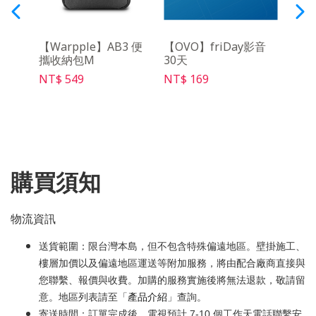
音遙
【Warpple】AB3 便
【OVO】friDay影音
【OV
攜收納包M
30天
充電線
NT$ 549
NT$ 169
NT$ 
購買須知
物流資訊
送貨範圍：限台灣本島，但不包含特殊偏遠地區。壁掛施工、
樓層加價以及偏遠地區運送等附加服務，將由配合廠商直接與
您聯繫、報價與收費。加購的服務實施後將無法退款，敬請留
意。地區列表請至「
產品介紹
」查詢。
寄送時間：訂單完成後，電視預計 7-10 個工作天電話聯繫安