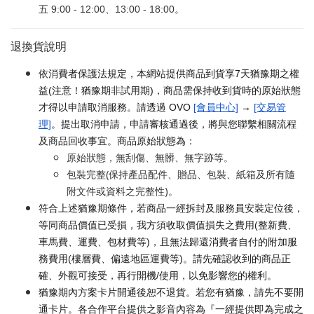
五 9:00 - 12:00、13:00 - 18:00。
退換貨說明
依消費者保護法規定，本網站提供商品到貨享7天猶豫期之權
益(注意！猶豫期非試用期)，商品需保持收到貨時的原始狀態
才得以申請取消服務。請透過 OVO
[會員中心]
→
[交易管
理]
。提出取消申請，申請審核通過後，將與您聯繫相關流程
及商品回收事宜。商品原始狀態為：
原始狀態，無刮傷、無髒、無字跡等。
包裝完整(保持產品配件、贈品、包裝、紙箱及所有隨
附文件或資料之完整性)。
符合上述猶豫期條件，若商品一經拆封及服務員安裝定位後，
等同商品價值已受損，我方須收取價值損失之費用(整新費、
車馬費、運費、包材費等)，且無法歸還消費者自付的附加服
務費用(樓層費、偏遠地區運費等)。請先確認收到的商品正
確、外觀可接受，再行開機/使用，以免影響您的權利。
猶豫期內方案卡片開通後恕不退貨。若您有猶豫，請先不要開
通卡片。各合作平台提供之影音內容為『一經提供即為完成之