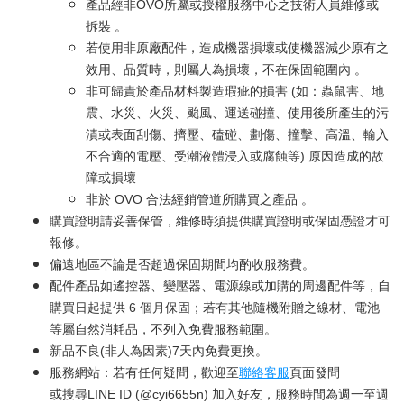
產品經非OVO所屬或授權服務中心之技術人員維修或
拆裝 。
若使用非原廠配件，造成機器損壞或使機器減少原有之
效用、品質時，則屬人為損壞，不在保固範圍內 。
非可歸責於產品材料製造瑕疵的損害 (如：蟲鼠害、地
震、水災、火災、颱風、運送碰撞、使用後所產生的污
漬或表面刮傷、擠壓、磕碰、劃傷、撞擊、高溫、輸入
不合適的電壓、受潮液體浸入或腐蝕等) 原因造成的故
障或損壞
非於 OVO 合法經銷管道所購買之產品 。
購買證明請妥善保管，維修時須提供購買證明或保固憑證才可
報修。
偏遠地區不論是否超過保固期間均酌收服務費。
配件產品如遙控器、變壓器、電源線或加購的周邊配件等，自
購買日起提供 6 個月保固；若有其他隨機附贈之線材、電池
等屬自然消耗品，不列入免費服務範圍。
新品不良(非人為因素)7天內免費更換。
服務網站：若有任何疑問，歡迎至
聯絡客服
頁面發問
或搜尋LINE ID (@cyi6655n) 加入好友，服務時間為週一至週