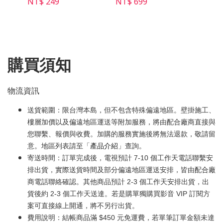
NT$ 249
NT$ 699
NT$ 
購買須知
物流資訊
送貨範圍：限台灣本島，但不包含特殊偏遠地區。壁掛施工、
樓層加價以及偏遠地區運送等附加服務，將由配合廠商直接與
您聯繫、報價與收費。加購的服務實施後將無法退款，敬請留
意。地區列表請至「
產品介紹
」查詢。
寄送時間：訂單完成後，電視預計 7-10 個工作天電話聯繫安
排出貨，實際送貨時間及部分偏遠地區運送安排，皆由配合廠
商電話聯絡確認。其他商品預計 2-3 個工作天安排出貨，出
貨後約 2-3 個工作天送達。若是購單獨購買影音 VIP 訂閱方
案可直接線上開通，將不另行出貨。
費用說明：結帳商品滿 $450 元免運費，若單筆訂單金額未達