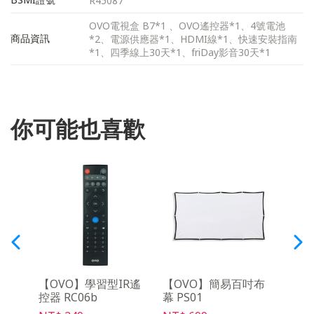
R45087
OVO電視盒 B7*1 、OVO遙控器*1、4號電池
商品資訊
*2、電源供應器*1、HDMI線*1、快速安裝指南
*1、四季線上30天*1、friDay影音30天*1
你可能也喜歡
y影音
【OVO】學習型IR遙
【OVO】簡易百吋布
【O
控器 RC06b
幕 PS01
控器 