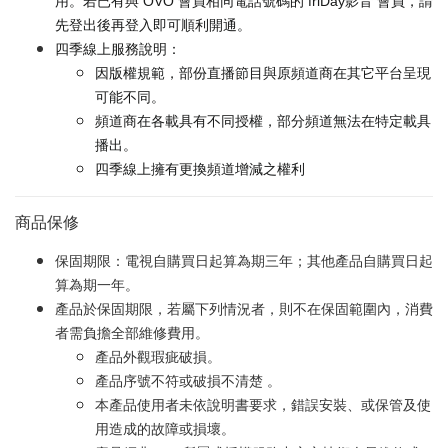
用。若已有與 OVO 會員相同電話號碼的 friDay影音 會員，請
先登出後再登入即可順利開通。
四季線上服務說明：
因版權規範，部份直播節目與原頻道商在其它平台呈現
可能不同。
頻道商在各載具有不同授權，部分頻道無法在特定載具
播出。
四季線上擁有更換頻道增減之權利
商品保修
保固期限：電視自購買日起算為期三年；其他產品自購買日起
算為期一年。
產品於保固期限，若屬下列情況者，則不在保固範圍內，消費
者需負擔全部維修費用。
產品外觀瑕疵破損。
產品序號不符或破損不清楚 。
本產品使用者未依說明書要求，錯誤安裝、或保管及使
用造成的故障或損壞。