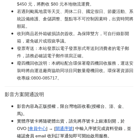
$450 元，將酌收 $80 元本地物流運費。
若遇到颱風地震等天災、周休二日、國定假日、節慶活動、系
統設備維護、倉儲調整、盤點等不可控制因素時，出貨時間將
順延。
收到商品若外箱破損請勿簽收。為保障雙方，可自行錄影開
箱，避免破片或瑕疵爭議。
發票寄送：本站發票以電子發票形式寄送到消費者的電子郵
件，請務必確認電子郵件填寫正確。
廢四機回收說明：本網站配合環保署廢四機回收服務，運送安
裝時將由運送廠商協助同項目同數量廢機回收。環保署資源回
收專線:0800-085717。
影音方案開通說明
影音內容為正版授權，限台灣地區收看(授權台、澎、金、
馬)。
實體序號卡將隨硬體出貨，請先將序號卡上銀漆刮開，於
OVO [
會員中心
] → [
開通序號
] 中輸入序號完成資料登錄，並
確認會員 email 收到訂單通知即可開始啟用服務。