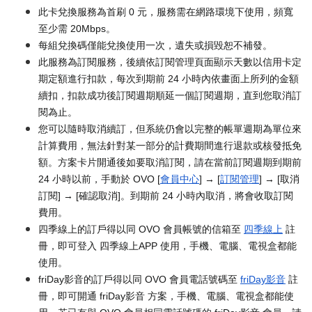
此卡兌換服務為首刷 0 元，服務需在網路環境下使用，頻寬
至少需 20Mbps。
每組兌換碼僅能兌換使用一次，遺失或損毀恕不補發。
此服務為訂閱服務，後續依訂閱管理頁面顯示天數以信用卡定
期定額進行扣款，每次到期前 24 小時內依畫面上所列的金額
續扣，扣款成功後訂閱週期順延一個訂閱週期，直到您取消訂
閱為止。
您可以隨時取消續訂，但系統仍會以完整的帳單週期為單位來
計算費用，無法針對某一部分的計費期間進行退款或核發抵免
額。方案卡片開通後如要取消訂閱，請在當前訂閱週期到期前
24 小時以前，手動於 OVO [
會員中心
] → [
訂閱管理
] → [取消
訂閱] → [確認取消]。到期前 24 小時內取消，將會收取訂閱
費用。
四季線上的訂戶得以同 OVO 會員帳號的信箱至
四季線上
註
冊，即可登入 四季線上APP 使用，手機、電腦、電視盒都能
使用。
friDay影音的訂戶得以同 OVO 會員電話號碼至
friDay影音
註
冊，即可開通 friDay影音 方案，手機、電腦、電視盒都能使