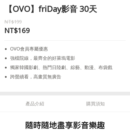
【OVO】friDay影音 30天
NT$199
NT$169
OVO會員專屬優惠
強檔院線，最齊全的好萊塢電影
獨家韓國影劇、熱門日陸劇、綜藝、動漫、布袋戲
跨螢續看，高畫質無廣告
產品介紹
購買須知