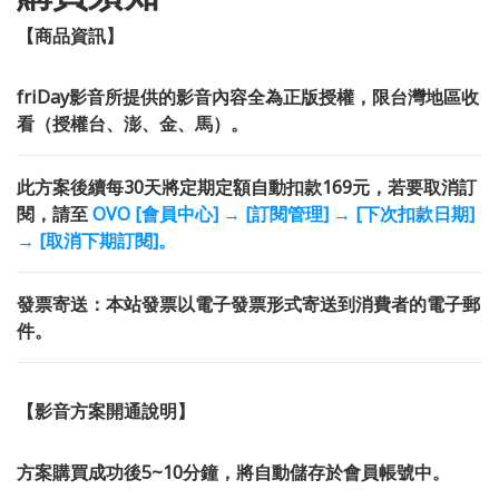
【商品資訊】
friDay影音所提供的影音內容全為正版授權，限台灣地區收
看（授權台、澎、金、馬）。
此方案後續每30天將定期定額自動扣款169元，若要取消訂
閱，請至
OVO [會員中心] → [訂閱管理] → [下次扣款日期]
→ [取消下期訂閱
]。
發票寄送：本站發票以電子發票形式寄送到消費者的電子郵
件。
【影音方案開通說明】
方案購買成功後5~10分鐘，將自動儲存於會員帳號中。