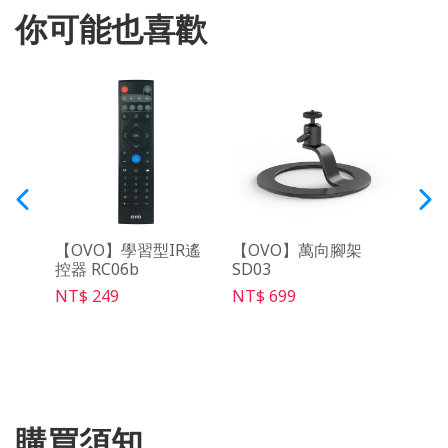
你可能也喜歡
音遙
【OVO】學習型IR遙
【OVO】萬向腳架
【O
控器 RC06b
SD03
架 S
NT$ 249
NT$ 699
NT$ 
購買須知