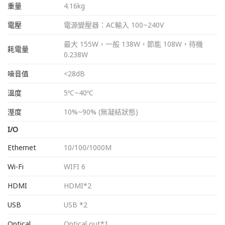
重量
4.16kg
電壓
電源變壓器：AC輸入 100~240V
最大 155W，一般 138W，節能 108W，待機
耗電量
0.238W
噪音值
<28dB
溫度
5ºC~40ºC
溼度
10%~90% (無凝結狀態)
I/O
Ethernet
10/100/1000M
Wi-Fi
WIFI 6
HDMI
HDMI*2
USB
USB *2
Optical
Optical out*1