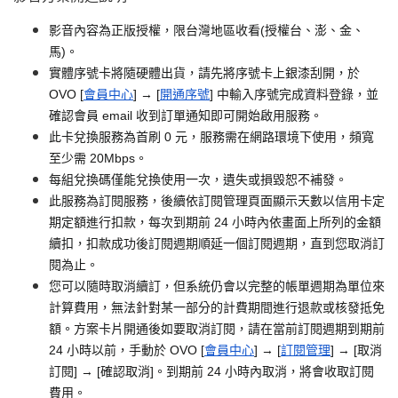
影音內容為正版授權，限台灣地區收看(授權台、澎、金、
馬)。
實體序號卡將隨硬體出貨，請先將序號卡上銀漆刮開，於
OVO [
會員中心
] → [
開通序號
] 中輸入序號完成資料登錄，並
確認會員 email 收到訂單通知即可開始啟用服務。
此卡兌換服務為首刷 0 元，服務需在網路環境下使用，頻寬
至少需 20Mbps。
每組兌換碼僅能兌換使用一次，遺失或損毀恕不補發。
此服務為訂閱服務，後續依訂閱管理頁面顯示天數以信用卡定
期定額進行扣款，每次到期前 24 小時內依畫面上所列的金額
續扣，扣款成功後訂閱週期順延一個訂閱週期，直到您取消訂
閱為止。
您可以隨時取消續訂，但系統仍會以完整的帳單週期為單位來
計算費用，無法針對某一部分的計費期間進行退款或核發抵免
額。方案卡片開通後如要取消訂閱，請在當前訂閱週期到期前
24 小時以前，手動於 OVO [
會員中心
] → [
訂閱管理
] → [取消
訂閱] → [確認取消]。到期前 24 小時內取消，將會收取訂閱
費用。