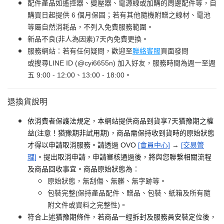
配件產品如遙控器、變壓器、電源線或加購的周邊配件等，自
購買日起提供 6 個月保固；若有其他隨機附贈之線材、電池
等屬自然消耗品，不列入免費服務範圍。
新品不良(非人為因素)7天內免費更換。
服務網站：若有任何疑問，歡迎至
聯絡客服
頁面發問
或搜尋LINE ID (@cyi6655n) 加入好友，服務時間為週一至週
五 9:00 - 12:00、13:00 - 18:00。
退換貨說明
依消費者保護法規定，本網站提供商品到貨享7天猶豫期之權
益(注意！猶豫期非試用期)，商品需保持收到貨時的原始狀態
才得以申請取消服務。請透過 OVO
[會員中心]
→
[交易管
理]
。提出取消申請，申請審核通過後，將與您聯繫相關流程
及商品回收事宜。商品原始狀態為：
原始狀態，無刮傷、無髒、無字跡等。
包裝完整(保持產品配件、贈品、包裝、紙箱及所有隨
附文件或資料之完整性)。
符合上述猶豫期條件，若商品一經拆封及服務員安裝定位後，