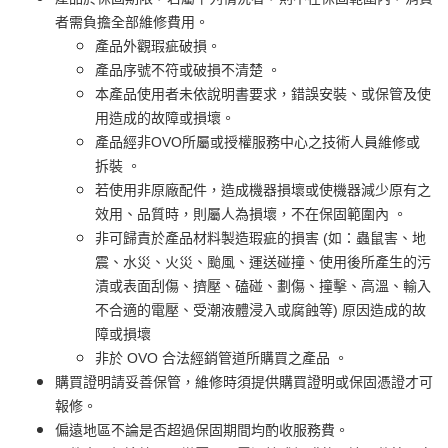
者需負擔全部維修費用。
產品外觀瑕疵破損。
產品序號不符或破損不清楚 。
本產品使用者未依說明書要求，錯誤安裝、或保管及使
用造成的故障或損壞。
產品經非OVO所屬或授權服務中心之技術人員維修或
拆裝 。
若使用非原廠配件，造成機器損壞或使機器減少原有之
效用、品質時，則屬人為損壞，不在保固範圍內 。
非可歸責於產品材料製造瑕疵的損害 (如：蟲鼠害、地
震、水災、火災、颱風、運送碰撞、使用後所產生的污
漬或表面刮傷、擠壓、磕碰、劃傷、撞擊、高溫、輸入
不合適的電壓、受潮液體浸入或腐蝕等) 原因造成的故
障或損壞
非於 OVO 合法經銷管道所購買之產品 。
購買證明請妥善保管，維修時須提供購買證明或保固憑證才可
報修。
偏遠地區不論是否超過保固期間均酌收服務費。