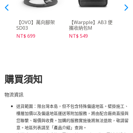
語音搜尋
【OVO】萬向腳架
【Warpple】AB3 便
【O
5
SD03
攜收納包M
NT$ 
NT$ 699
NT$ 549
購買須知
物流資訊
送貨範圍：限台灣本島，但不包含特殊偏遠地區。壁掛施工、
樓層加價以及偏遠地區運送等附加服務，將由配合廠商直接與
您聯繫、報價與收費。加購的服務實施後將無法退款，敬請留
意。地區列表請至「
產品介紹
」查詢。