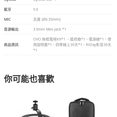
藍牙
5.0
MIC
支援 (Ø6.35mm)
音源輸出
3.5mm Mini-Jack *1
OVO 無框電視K9*1 、遙控器*1、電源線*1、使
商品資訊
用說明書*1、四季線上30天*1、friDay影音30天
*1
你可能也喜歡