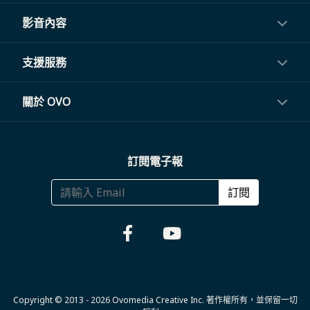
投影機
影音內容
閨蜜機與電視
影音訂閱
支援服務
電視盒與周邊
常見問題
關於 OVO
生活家電
聯繫客服
關於我們
訂閱電子報
大宗採購
體驗門市
商務合作
訂閱
福利品專區
哪裡購買
Copyright © 2013 - 2026 Ovomedia Creative Inc. 著作權所有，並保留一切