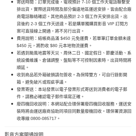
寄送時間：訂單完成後，電視預計 7-10 個工作天電話聯繫安
排出貨，實際送貨時間及部分偏遠地區運送安排，皆由配合廠
商電話聯絡確認。其他商品預計 2-3 個工作天安排出貨，出
貨後約 2-3 個工作天送達。若是購單獨購買影音 VIP 訂閱方
案可直接線上開通，將不另行出貨。
費用說明：結帳商品滿 $450 元免運費，若單筆訂單金額未達
$450 元，將酌收 $80 元本地物流運費。
若遇到颱風地震等天災、周休二日、國定假日、節慶活動、系
統設備維護、倉儲調整、盤點等不可控制因素時，出貨時間將
順延。
收到商品若外箱破損請勿簽收。為保障雙方，可自行錄影開
箱，避免破片或瑕疵爭議。
發票寄送：本站發票以電子發票形式寄送到消費者的電子郵
件，請務必確認電子郵件填寫正確。
廢四機回收說明：本網站配合環保署廢四機回收服務，運送安
裝時將由運送廠商協助同項目同數量廢機回收。環保署資源回
收專線:0800-085717。
影音方案開通說明