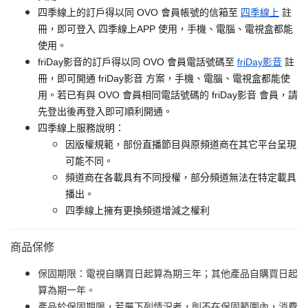
四季線上的訂戶得以同 OVO 會員帳號的信箱至
四季線上
註
冊，即可登入 四季線上APP 使用，手機、電腦、電視盒都能
使用。
friDay影音的訂戶得以同 OVO 會員電話號碼至
friDay影音
註
冊，即可開通 friDay影音 方案，手機、電腦、電視盒都能使
用。若已有與 OVO 會員相同電話號碼的 friDay影音 會員，請
先登出後再登入即可順利開通。
四季線上服務說明：
因版權規範，部份直播節目與原頻道商在其它平台呈現
可能不同。
頻道商在各載具有不同授權，部分頻道無法在特定載具
播出。
四季線上擁有更換頻道增減之權利
商品保修
保固期限：電視自購買日起算為期三年；其他產品自購買日起
算為期一年。
產品於保固期限，若屬下列情況者，則不在保固範圍內，消費