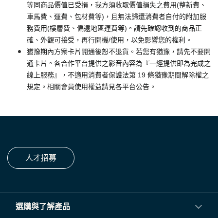
等同商品價值已受損，我方須收取價值損失之費用(整新費、
車馬費、運費、包材費等)，且無法歸還消費者自付的附加服
務費用(樓層費、偏遠地區運費等)。請先確認收到的商品正
確、外觀可接受，再行開機/使用，以免影響您的權利。
猶豫期內方案卡片開通後恕不退貨。若您有猶豫，請先不要開
通卡片。各合作平台提供之影音內容為『一經提供即為完成之
線上服務』，不適用消費者保護法第 19 條猶豫期間解除權之
規定。相關會員使用權益請見各平台公告。
人才招募
選購與了解產品