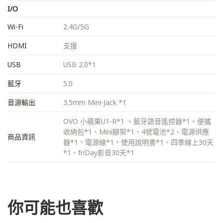
I/O
Wi-Fi
2.4G/5G
HDMI
支援
USB
USB 2.0*1
藍牙
5.0
音源輸出
3.5mm Mini-Jack *1
OVO 小蘋果U1-R*1 、藍牙語音遙控器*1、便攜
收納包*1、Mini腳架*1、4號電池*2、電源供應
商品資訊
器*1、電源線*1、使用說明書*1、四季線上30天
*1、friDay影音30天*1
你可能也喜歡