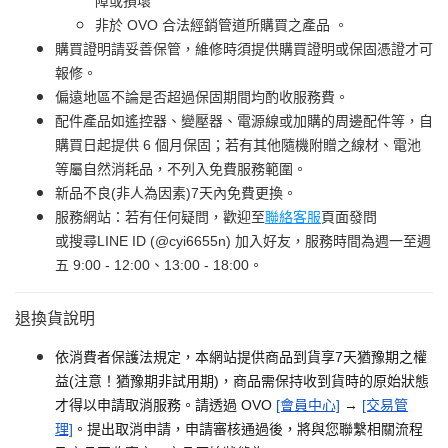
障或損壞
非於 OVO 合法經銷管道所購買之產品 。
購買證明請妥善保管，維修時須提供購買證明或保固憑證才可
報修。
偏遠地區不論是否超過保固期間均酌收服務費。
配件產品如遙控器、變壓器、電源線或加購的周邊配件等，自
購買日起提供 6 個月保固；若有其他隨機附贈之線材、電池
等屬自然消耗品，不列入免費服務範圍。
新品不良(非人為因素)7天內免費更換。
服務網站：若有任何疑問，歡迎至
聯絡客服
頁面發問
或搜尋LINE ID (@cyi6655n) 加入好友，服務時間為週一至週
五 9:00 - 12:00、13:00 - 18:00。
退換貨說明
依消費者保護法規定，本網站提供商品到貨享7天猶豫期之權
益(注意！猶豫期非試用期)，商品需保持收到貨時的原始狀態
才得以申請取消服務。請透過 OVO
[會員中心]
→
[交易管
理]
。提出取消申請，申請審核通過後，將與您聯繫相關流程