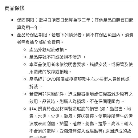
商品保修
保固期限：電視自購買日起算為期三年；其他產品自購買日起
算為期一年。
產品於保固期限，若屬下列情況者，則不在保固範圍內，消費
者需負擔全部維修費用。
產品外觀瑕疵破損。
產品序號不符或破損不清楚 。
本產品使用者未依說明書要求，錯誤安裝、或保管及使
用造成的故障或損壞。
產品經非OVO所屬或授權服務中心之技術人員維修或
拆裝 。
若使用非原廠配件，造成機器損壞或使機器減少原有之
效用、品質時，則屬人為損壞，不在保固範圍內 。
非可歸責於產品材料製造瑕疵的損害 (如：蟲鼠害、地
震、水災、火災、颱風、運送碰撞、使用後所產生的污
漬或表面刮傷、擠壓、磕碰、劃傷、撞擊、高溫、輸入
不合適的電壓、受潮液體浸入或腐蝕等) 原因造成的故