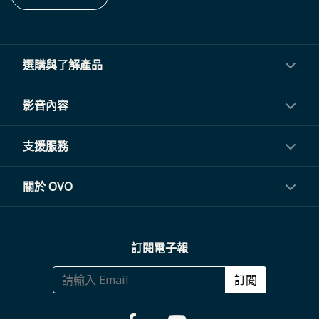
選購與了解產品
投影機
影音內容
閨蜜機與電視
影音訂閱
支援服務
電視盒與周邊
常見問題
關於 OVO
生活家電
聯繫客服
關於我們
訂閱電子報
大宗採購
體驗門市
商務合作
訂閱
福利品專區
哪裡購買