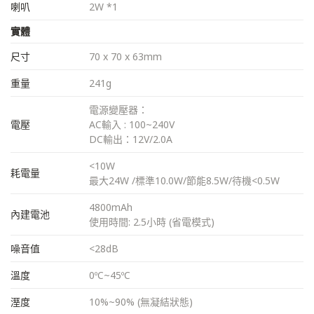
喇叭
2W *1
實體
尺寸
70 x 70 x 63mm
重量
241g
電源變壓器：
電壓
AC輸入 : 100~240V
DC輸出：12V/2.0A
<10W
耗電量
最大24W /標準10.0W/節能8.5W/待機<0.5W
4800mAh
內建電池
使用時間: 2.5小時 (省電模式)
噪音值
<28dB
溫度
0ºC~45ºC
溼度
10%~90% (無凝結狀態)