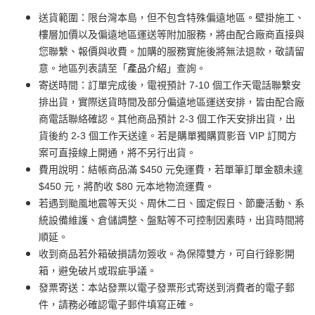
送貨範圍：限台灣本島，但不包含特殊偏遠地區。壁掛施工、
樓層加價以及偏遠地區運送等附加服務，將由配合廠商直接與
您聯繫、報價與收費。加購的服務實施後將無法退款，敬請留
意。地區列表請至「
產品介紹
」查詢。
寄送時間：訂單完成後，電視預計 7-10 個工作天電話聯繫安
排出貨，實際送貨時間及部分偏遠地區運送安排，皆由配合廠
商電話聯絡確認。其他商品預計 2-3 個工作天安排出貨，出
貨後約 2-3 個工作天送達。若是購單獨購買影音 VIP 訂閱方
案可直接線上開通，將不另行出貨。
費用說明：結帳商品滿 $450 元免運費，若單筆訂單金額未達
$450 元，將酌收 $80 元本地物流運費。
若遇到颱風地震等天災、周休二日、國定假日、節慶活動、系
統設備維護、倉儲調整、盤點等不可控制因素時，出貨時間將
順延。
收到商品若外箱破損請勿簽收。為保障雙方，可自行錄影開
箱，避免破片或瑕疵爭議。
發票寄送：本站發票以電子發票形式寄送到消費者的電子郵
件，請務必確認電子郵件填寫正確。