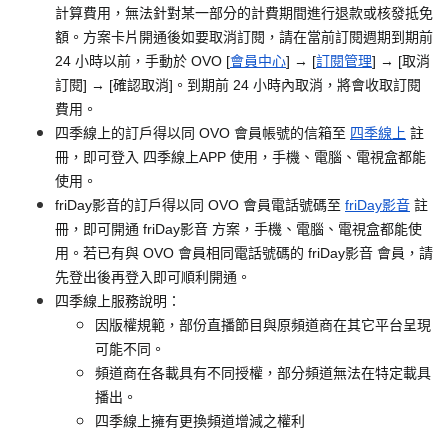
計算費用，無法針對某一部分的計費期間進行退款或核發抵免
額。方案卡片開通後如要取消訂閱，請在當前訂閱週期到期前
24 小時以前，手動於 OVO [
會員中心
] → [
訂閱管理
] → [取消
訂閱] → [確認取消]。到期前 24 小時內取消，將會收取訂閱
費用。
四季線上的訂戶得以同 OVO 會員帳號的信箱至
四季線上
註
冊，即可登入 四季線上APP 使用，手機、電腦、電視盒都能
使用。
friDay影音的訂戶得以同 OVO 會員電話號碼至
friDay影音
註
冊，即可開通 friDay影音 方案，手機、電腦、電視盒都能使
用。若已有與 OVO 會員相同電話號碼的 friDay影音 會員，請
先登出後再登入即可順利開通。
四季線上服務說明：
因版權規範，部份直播節目與原頻道商在其它平台呈現
可能不同。
頻道商在各載具有不同授權，部分頻道無法在特定載具
播出。
四季線上擁有更換頻道增減之權利