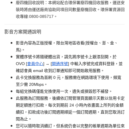
廢四機回收說明：本網站配合環保署廢四機回收服務，運送安
裝時將由運送廠商協助同項目同數量廢機回收。環保署資源回
收專線:0800-085717。
影音方案開通說明
影音內容為正版授權，限台灣地區收看(授權台、澎、金、
馬)。
實體序號卡將隨硬體出貨，請先將序號卡上銀漆刮開，於
OVO [
會員中心
] → [
開通序號
] 中輸入序號完成資料登錄，並
確認會員 email 收到訂單通知即可開始啟用服務。
此卡兌換服務為首刷 0 元，服務需在網路環境下使用，頻寬
至少需 20Mbps。
每組兌換碼僅能兌換使用一次，遺失或損毀恕不補發。
此服務為訂閱服務，後續依訂閱管理頁面顯示天數以信用卡定
期定額進行扣款，每次到期前 24 小時內依畫面上所列的金額
續扣，扣款成功後訂閱週期順延一個訂閱週期，直到您取消訂
閱為止。
您可以隨時取消續訂，但系統仍會以完整的帳單週期為單位來