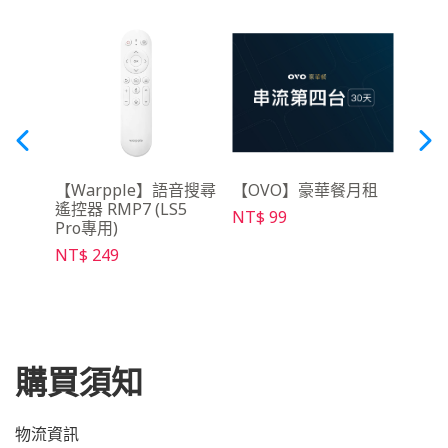
架
【Warpple】語音搜尋
【OVO】豪華餐月租
【O
遙控器 RMP7 (LS5
架Ma
NT$ 99
Pro專用)
NT$ 
NT$ 249
購買須知
物流資訊