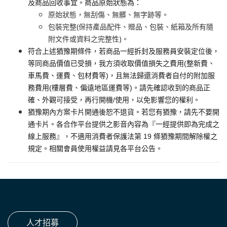
及商品回收事宜。商品原始狀態為：
原始狀態，無刮傷、無髒、無字跡等。
包裝完整(保持產品配件、贈品、包裝、紙箱及所有隨
附文件或資料之完整性)。
符合上述猶豫期條件，若商品一經拆封及服務員安裝定位後，
等同商品價值已受損，我方須收取價值損失之費用(整新費、
車馬費、運費、包材費等)，且無法歸還消費者自付的附加服
務費用(樓層費、偏遠地區運費等)。請先確認收到的商品正
確、外觀可接受，再行開機/使用，以免影響您的權利。
猶豫期內方案卡片開通後恕不退貨。若您有猶豫，請先不要開
通卡片。各合作平台提供之影音內容為『一經提供即為完成之
線上服務』，不適用消費者保護法第 19 條猶豫期間解除權之
規定。相關會員使用權益請見各平台公告。
人才招募