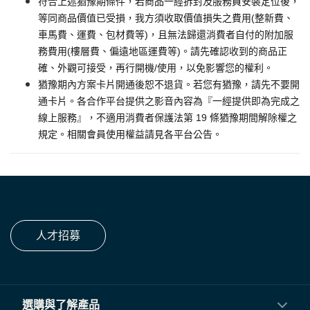
符合上述猶豫期條件，若商品一經拆封及服務員安裝定位後，
等同商品價值已受損，我方須收取價值損失之費用(整新費、
車馬費、運費、包材費等)，且無法歸還消費者自付的附加服
務費用(樓層費、偏遠地區運費等)。請先確認收到的商品正
確、外觀可接受，再行開機/使用，以免影響您的權利。
猶豫期內方案卡片開通後恕不退貨。若您有猶豫，請先不要開
通卡片。各合作平台提供之影音內容為『一經提供即為完成之
線上服務』，不適用消費者保護法第 19 條猶豫期間解除權之
規定。相關會員使用權益請見各平台公告。
人才招募
選購與了解產品