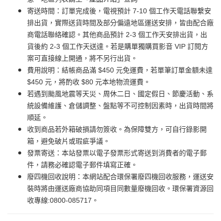
寄送時間：訂單完成後，電視預計 7-10 個工作天電話聯繫安
排出貨，實際送貨時間及部分偏遠地區運送安排，皆由配合廠
商電話聯絡確認。其他商品預計 2-3 個工作天安排出貨，出
貨後約 2-3 個工作天送達。若是購單獨購買影音 VIP 訂閱方
案可直接線上開通，將不另行出貨。
費用說明：結帳商品滿 $450 元免運費，若單筆訂單金額未達
$450 元，將酌收 $80 元本地物流運費。
若遇到颱風地震等天災、周休二日、國定假日、節慶活動、系
統設備維護、倉儲調整、盤點等不可控制因素時，出貨時間將
順延。
收到商品若外箱破損請勿簽收。為保障雙方，可自行錄影開
箱，避免破片或瑕疵爭議。
發票寄送：本站發票以電子發票形式寄送到消費者的電子郵
件，請務必確認電子郵件填寫正確。
廢四機回收說明：本網站配合環保署廢四機回收服務，運送安
裝時將由運送廠商協助同項目同數量廢機回收。環保署資源回
收專線:0800-085717。