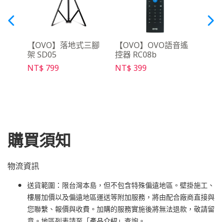
動電源
【OVO】落地式三腳
【OVO】OVO語音遙
【O
架 SD05
控器 RC08b
克風組
NT$ 799
NT$ 399
NT$ 
購買須知
物流資訊
送貨範圍：限台灣本島，但不包含特殊偏遠地區。壁掛施工、
樓層加價以及偏遠地區運送等附加服務，將由配合廠商直接與
您聯繫、報價與收費。加購的服務實施後將無法退款，敬請留
意。地區列表請至「
產品介紹
」查詢。