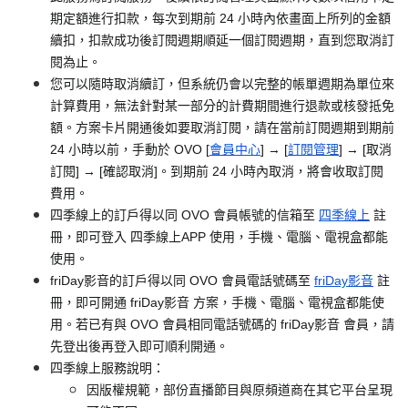
期定額進行扣款，每次到期前 24 小時內依畫面上所列的金額
續扣，扣款成功後訂閱週期順延一個訂閱週期，直到您取消訂
閱為止。
您可以隨時取消續訂，但系統仍會以完整的帳單週期為單位來
計算費用，無法針對某一部分的計費期間進行退款或核發抵免
額。方案卡片開通後如要取消訂閱，請在當前訂閱週期到期前
24 小時以前，手動於 OVO [
會員中心
] → [
訂閱管理
] → [取消
訂閱] → [確認取消]。到期前 24 小時內取消，將會收取訂閱
費用。
四季線上的訂戶得以同 OVO 會員帳號的信箱至
四季線上
註
冊，即可登入 四季線上APP 使用，手機、電腦、電視盒都能
使用。
friDay影音的訂戶得以同 OVO 會員電話號碼至
friDay影音
註
冊，即可開通 friDay影音 方案，手機、電腦、電視盒都能使
用。若已有與 OVO 會員相同電話號碼的 friDay影音 會員，請
先登出後再登入即可順利開通。
四季線上服務說明：
因版權規範，部份直播節目與原頻道商在其它平台呈現