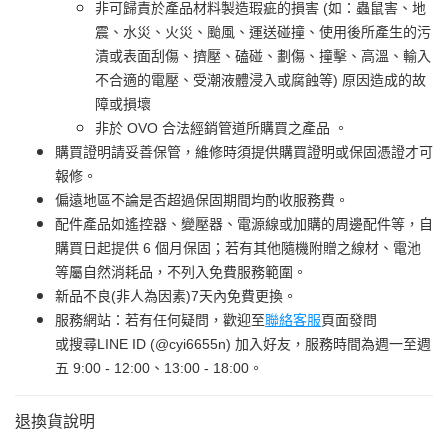
非可歸責於產品材料製造瑕疵的損害 (如：蟲鼠害、地
震、水災、火災、颱風、運送碰撞、使用後所產生的污
漬或表面刮傷、擠壓、磕碰、劃傷、撞擊、高溫、輸入
不合適的電壓、受潮液體浸入或腐蝕等) 原因造成的故
障或損壞
非於 OVO 合法經銷管道所購買之產品 。
購買證明請妥善保管，維修時須提供購買證明或保固憑證才可
報修。
偏遠地區不論是否超過保固期間均酌收服務費。
配件產品如遙控器、變壓器、電源線或加購的周邊配件等，自
購買日起提供 6 個月保固；若有其他隨機附贈之線材、電池
等屬自然消耗品，不列入免費服務範圍。
新品不良(非人為因素)7天內免費更換。
服務網站：若有任何疑問，歡迎至
聯絡客服
頁面發問
或搜尋LINE ID (@cyi6655n) 加入好友，服務時間為週一至週
五 9:00 - 12:00、13:00 - 18:00。
退換貨說明