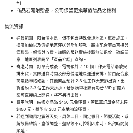
*1
商品若隨附贈品，公司保留更換等值贈品之權利
物流資訊
送貨範圍：限台灣本島，但不包含特殊偏遠地區。壁掛施工、
樓層加價以及偏遠地區運送等附加服務，將由配合廠商直接與
您聯繫、報價與收費。加購的服務實施後將無法退款，敬請留
意。地區列表請至「
產品介紹
」查詢。
寄送時間：訂單完成後，電視預計 7-10 個工作天電話聯繫安
排出貨，實際送貨時間及部分偏遠地區運送安排，皆由配合廠
商電話聯絡確認。其他商品預計 2-3 個工作天安排出貨，出
貨後約 2-3 個工作天送達。若是購單獨購買影音 VIP 訂閱方
案可直接線上開通，將不另行出貨。
費用說明：結帳商品滿 $450 元免運費，若單筆訂單金額未達
$450 元，將酌收 $80 元本地物流運費。
若遇到颱風地震等天災、周休二日、國定假日、節慶活動、系
統設備維護、倉儲調整、盤點等不可控制因素時，出貨時間將
順延。