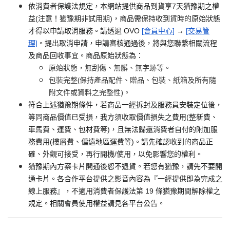
依消費者保護法規定，本網站提供商品到貨享7天猶豫期之權
益(注意！猶豫期非試用期)，商品需保持收到貨時的原始狀態
才得以申請取消服務。請透過 OVO
[會員中心]
→
[交易管
理]
。提出取消申請，申請審核通過後，將與您聯繫相關流程
及商品回收事宜。商品原始狀態為：
原始狀態，無刮傷、無髒、無字跡等。
包裝完整(保持產品配件、贈品、包裝、紙箱及所有隨
附文件或資料之完整性)。
符合上述猶豫期條件，若商品一經拆封及服務員安裝定位後，
等同商品價值已受損，我方須收取價值損失之費用(整新費、
車馬費、運費、包材費等)，且無法歸還消費者自付的附加服
務費用(樓層費、偏遠地區運費等)。請先確認收到的商品正
確、外觀可接受，再行開機/使用，以免影響您的權利。
猶豫期內方案卡片開通後恕不退貨。若您有猶豫，請先不要開
通卡片。各合作平台提供之影音內容為『一經提供即為完成之
線上服務』，不適用消費者保護法第 19 條猶豫期間解除權之
規定。相關會員使用權益請見各平台公告。