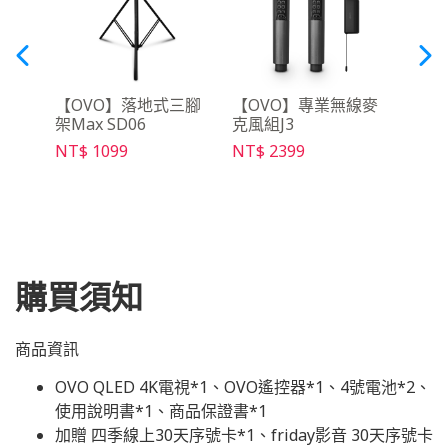
3 便
【OVO】落地式三腳
【OVO】專業無線麥
【O
架Max SD06
克風組J3
幕 PS
NT$ 1099
NT$ 2399
NT$ 
購買須知
商品資訊
OVO QLED 4K電視*1、OVO遙控器*1、4號電池*2、
使用說明書*1、商品保證書*1
加贈 四季線上30天序號卡*1、friday影音 30天序號卡