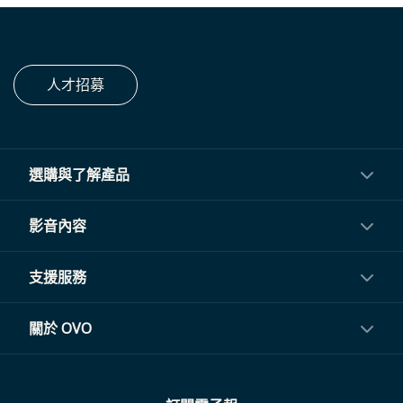
人才招募
選購與了解產品
投影機
影音內容
閨蜜機與電視
影音訂閱
支援服務
電視盒與周邊
常見問題
關於 OVO
生活家電
聯繫客服
關於我們