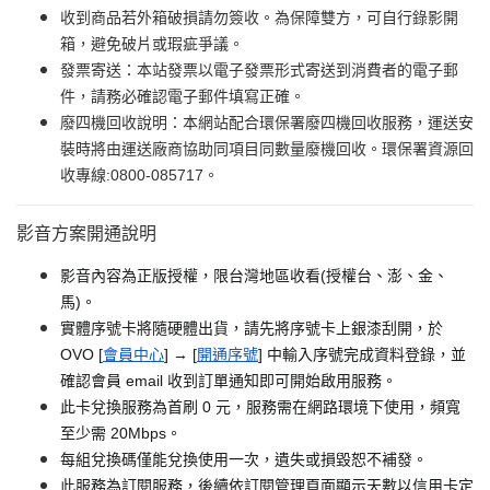
收到商品若外箱破損請勿簽收。為保障雙方，可自行錄影開
箱，避免破片或瑕疵爭議。
發票寄送：本站發票以電子發票形式寄送到消費者的電子郵
件，請務必確認電子郵件填寫正確。
廢四機回收說明：本網站配合環保署廢四機回收服務，運送安
裝時將由運送廠商協助同項目同數量廢機回收。環保署資源回
收專線:0800-085717。
影音方案開通說明
影音內容為正版授權，限台灣地區收看(授權台、澎、金、
馬)。
實體序號卡將隨硬體出貨，請先將序號卡上銀漆刮開，於
OVO [
會員中心
] → [
開通序號
] 中輸入序號完成資料登錄，並
確認會員 email 收到訂單通知即可開始啟用服務。
此卡兌換服務為首刷 0 元，服務需在網路環境下使用，頻寬
至少需 20Mbps。
每組兌換碼僅能兌換使用一次，遺失或損毀恕不補發。
此服務為訂閱服務，後續依訂閱管理頁面顯示天數以信用卡定