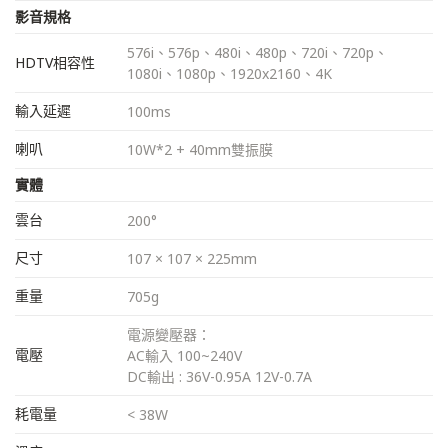
影音規格
576i、576p、480i、480p、720i、720p、
HDTV相容性
1080i、1080p、1920x2160、4K
輸入延遲
100ms
喇叭
10W*2 + 40mm雙振膜
實體
雲台
200°
尺寸
107 × 107 × 225mm
重量
705g
電源變壓器：
電壓
AC輸入 100~240V
DC輸出 : 36V-0.95A 12V-0.7A
耗電量
< 38W