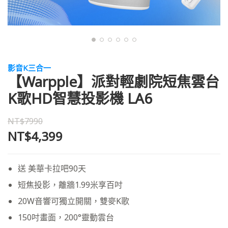
影音K三合一
【Warpple】派對輕劇院短焦雲台
K歌HD智慧投影機 LA6
NT$7990
NT$4,399
送 美華卡拉吧90天
短焦投影，離牆1.99米享百吋
20W音響可獨立開關，雙麥K歌
150吋畫面，200°靈動雲台