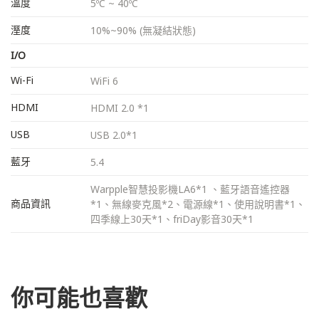
溫度
5ºC ~ 40ºC
溼度
10%~90% (無凝結狀態)
I/O
Wi-Fi
WiFi 6
HDMI
HDMI 2.0 *1
USB
USB 2.0*1
藍牙
5.4
Warpple智慧投影機LA6*1 、藍牙語音遙控器
商品資訊
*1、無線麥克風*2、電源線*1、使用說明書*1、
四季線上30天*1、friDay影音30天*1
你可能也喜歡