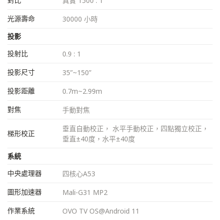
真實 1500 : 1
光源壽命
30000 小時
投影
投射比
0.9 : 1
投影尺寸
35”~150”
投影距離
0.7m~2.99m
對焦
手動對焦
垂直自動校正， 水平手動校正，四點獨立校正，
梯形校正
垂直±40度，水平±40度
系統
中央處理器
四核心A53
圖形加速器
Mali-G31 MP2
作業系統
OVO TV OS@Android 11