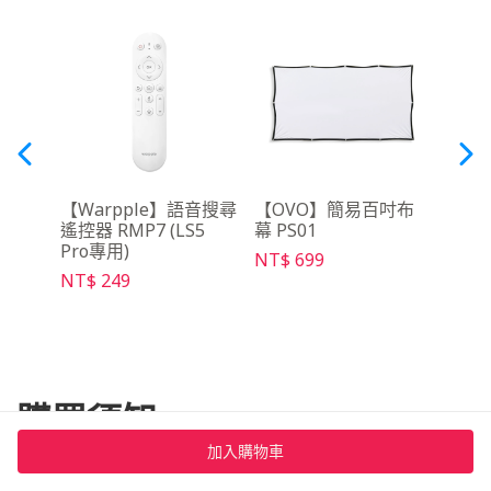
動電源
【Warpple】語音搜尋
【OVO】簡易百吋布
【O
遙控器 RMP7 (LS5
幕 PS01
架 S
Pro專用)
NT$ 699
NT$ 
NT$ 249
購買須知
加入購物車
物流資訊