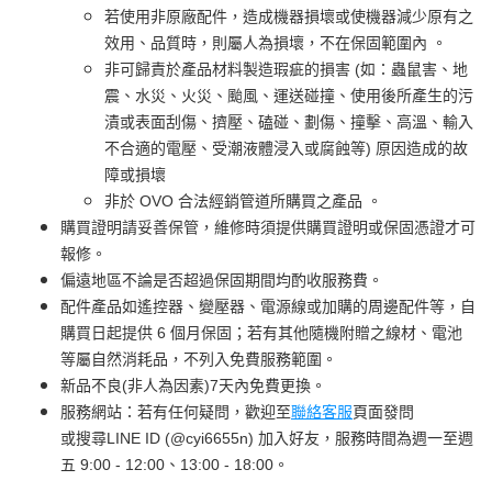
若使用非原廠配件，造成機器損壞或使機器減少原有之
效用、品質時，則屬人為損壞，不在保固範圍內 。
非可歸責於產品材料製造瑕疵的損害 (如：蟲鼠害、地
震、水災、火災、颱風、運送碰撞、使用後所產生的污
漬或表面刮傷、擠壓、磕碰、劃傷、撞擊、高溫、輸入
不合適的電壓、受潮液體浸入或腐蝕等) 原因造成的故
障或損壞
非於 OVO 合法經銷管道所購買之產品 。
購買證明請妥善保管，維修時須提供購買證明或保固憑證才可
報修。
偏遠地區不論是否超過保固期間均酌收服務費。
配件產品如遙控器、變壓器、電源線或加購的周邊配件等，自
購買日起提供 6 個月保固；若有其他隨機附贈之線材、電池
等屬自然消耗品，不列入免費服務範圍。
新品不良(非人為因素)7天內免費更換。
服務網站：若有任何疑問，歡迎至
聯絡客服
頁面發問
或搜尋LINE ID (@cyi6655n) 加入好友，服務時間為週一至週
五 9:00 - 12:00、13:00 - 18:00。