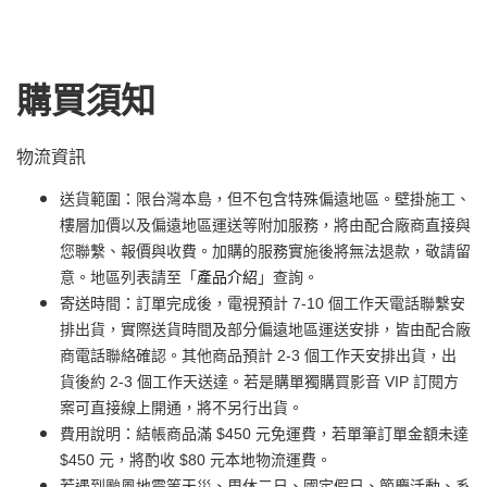
購買須知
物流資訊
送貨範圍：限台灣本島，但不包含特殊偏遠地區。壁掛施工、
樓層加價以及偏遠地區運送等附加服務，將由配合廠商直接與
您聯繫、報價與收費。加購的服務實施後將無法退款，敬請留
意。地區列表請至「
產品介紹
」查詢。
寄送時間：訂單完成後，電視預計 7-10 個工作天電話聯繫安
排出貨，實際送貨時間及部分偏遠地區運送安排，皆由配合廠
商電話聯絡確認。其他商品預計 2-3 個工作天安排出貨，出
貨後約 2-3 個工作天送達。若是購單獨購買影音 VIP 訂閱方
案可直接線上開通，將不另行出貨。
費用說明：結帳商品滿 $450 元免運費，若單筆訂單金額未達
$450 元，將酌收 $80 元本地物流運費。
若遇到颱風地震等天災、周休二日、國定假日、節慶活動、系