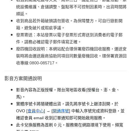
統設備維護、倉儲調整、盤點等不可控制因素時，出貨時間將
順延。
收到商品若外箱破損請勿簽收。為保障雙方，可自行錄影開
箱，避免破片或瑕疵爭議。
發票寄送：本站發票以電子發票形式寄送到消費者的電子郵
件，請務必確認電子郵件填寫正確。
廢四機回收說明：本網站配合環保署廢四機回收服務，運送安
裝時將由運送廠商協助同項目同數量廢機回收。環保署資源回
收專線:0800-085717。
影音方案開通說明
影音內容為正版授權，限台灣地區收看(授權台、澎、金、
馬)。
實體序號卡將隨硬體出貨，請先將序號卡上銀漆刮開，於
OVO [
會員中心
] → [
開通序號
] 中輸入序號完成資料登錄，並
確認會員 email 收到訂單通知即可開始啟用服務。
此卡兌換服務為首刷 0 元，服務需在網路環境下使用，頻寬