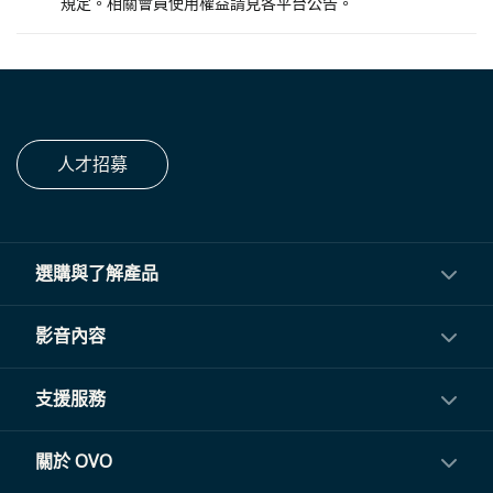
規定。相關會員使用權益請見各平台公告。
人才招募
選購與了解產品
投影機
影音內容
閨蜜機與電視
影音訂閱
支援服務
電視盒與周邊
常見問題
關於 OVO