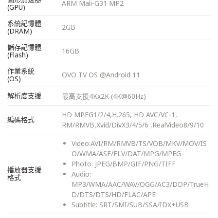
ARM Mali-G31 MP2
(GPU)
系統記憶體
2GB
(DRAM)
儲存記憶體
16GB
(Flash)
作業系統
OVO TV OS @Android 11
(OS)
解析度支援
最高支援4Kx2K (4K@60Hz)
HD MPEG1/2/4,H.265, HD AVC/VC-1,
編碼格式
RM/RMVB,Xvid/DivX3/4/5/6 ,RealVideo8/9/10
Video:AVI/RM/RMVB/TS/VOB/MKV/MOV/IS
O/WMA/ASF/FLV/DAT/MPG/MPEG
Photo: JPEG/BMP/GIF/PNG/TIFF
播放器支援
Audio:
格式
MP3/WMA/AAC/WAV/OGG/AC3/DDP/TrueH
D/DTS/DTS/HD/FLAC/APE
Subtitle: SRT/SMI/SUB/SSA/IDX+USB