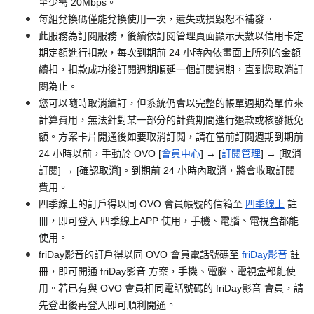
至少需 20Mbps。
每組兌換碼僅能兌換使用一次，遺失或損毀恕不補發。
此服務為訂閱服務，後續依訂閱管理頁面顯示天數以信用卡定
期定額進行扣款，每次到期前 24 小時內依畫面上所列的金額
續扣，扣款成功後訂閱週期順延一個訂閱週期，直到您取消訂
閱為止。
您可以隨時取消續訂，但系統仍會以完整的帳單週期為單位來
計算費用，無法針對某一部分的計費期間進行退款或核發抵免
額。方案卡片開通後如要取消訂閱，請在當前訂閱週期到期前
24 小時以前，手動於 OVO [
會員中心
] → [
訂閱管理
] → [取消
訂閱] → [確認取消]。到期前 24 小時內取消，將會收取訂閱
費用。
四季線上的訂戶得以同 OVO 會員帳號的信箱至
四季線上
註
冊，即可登入 四季線上APP 使用，手機、電腦、電視盒都能
使用。
friDay影音的訂戶得以同 OVO 會員電話號碼至
friDay影音
註
冊，即可開通 friDay影音 方案，手機、電腦、電視盒都能使
用。若已有與 OVO 會員相同電話號碼的 friDay影音 會員，請
先登出後再登入即可順利開通。