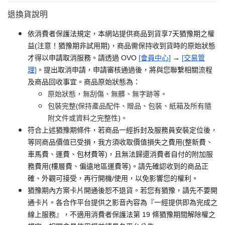
退換貨說明
依消費者保護法規定，本網站提供商品到貨享7天猶豫期之權
益(注意！猶豫期非試用期)，商品需保持收到貨時的原始狀態
才得以申請取消服務。請透過 OVO
[會員中心]
→
[交易管
理]
。提出取消申請，申請審核通過後，將與您聯繫相關流程
及商品回收事宜。商品原始狀態為：
原始狀態，無刮傷、無髒、無字跡等。
包裝完整(保持產品配件、贈品、包裝、紙箱及所有隨
附文件或資料之完整性)。
符合上述猶豫期條件，若商品一經拆封及服務員安裝定位後，
等同商品價值已受損，我方須收取價值損失之費用(整新費、
車馬費、運費、包材費等)，且無法歸還消費者自付的附加服
務費用(樓層費、偏遠地區運費等)。請先確認收到的商品正
確、外觀可接受，再行開機/使用，以免影響您的權利。
猶豫期內方案卡片開通後恕不退貨。若您有猶豫，請先不要開
通卡片。各合作平台提供之影音內容為『一經提供即為完成之
線上服務』，不適用消費者保護法第 19 條猶豫期間解除權之