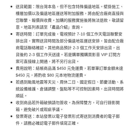
送貨範圍：限台灣本島，但不包含特殊偏遠地區。壁掛施工、
樓層加價以及偏遠地區運送等附加服務，將由配合廠商直接與
您聯繫、報價與收費。加購的服務實施後將無法退款，敬請留
意。地區列表請至「
產品介紹
」查詢。
寄送時間：訂單完成後，電視預計 7-10 個工作天電話聯繫安
排出貨，實際送貨時間及部分偏遠地區運送安排，皆由配合廠
商電話聯絡確認。其他商品預計 2-3 個工作天安排出貨，出
貨後約 2-3 個工作天送達。若是購單獨購買影音 VIP 訂閱方
案可直接線上開通，將不另行出貨。
費用說明：結帳商品滿 $450 元免運費，若單筆訂單金額未達
$450 元，將酌收 $80 元本地物流運費。
若遇到颱風地震等天災、周休二日、國定假日、節慶活動、系
統設備維護、倉儲調整、盤點等不可控制因素時，出貨時間將
順延。
收到商品若外箱破損請勿簽收。為保障雙方，可自行錄影開
箱，避免破片或瑕疵爭議。
發票寄送：本站發票以電子發票形式寄送到消費者的電子郵
件，請務必確認電子郵件填寫正確。