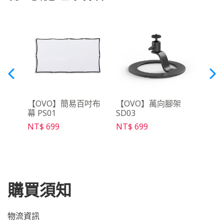
y影音
【OVO】簡易百吋布
【OVO】萬向腳架
【O
幕 PS01
SD03
NT$ 
NT$ 699
NT$ 699
購買須知
物流資訊