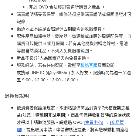
非於 OVO 合法經銷管道所購買之產品 。
購買證明請妥善保管，維修時須提供購買證明或保固憑證才可
報修。
偏遠地區不論是否超過保固期間均酌收服務費。
配件產品如遙控器、變壓器、電源線或加購的周邊配件等，自
購買日起提供 6 個月保固；若有其他隨機附贈之線材、電池
等屬自然消耗品，不列入免費服務範圍。
新品不良(非人為因素)7天內免費更換。
服務網站：若有任何疑問，歡迎至
聯絡客服
頁面發問
或搜尋LINE ID (@cyi6655n) 加入好友，服務時間為週一至週
五 9:00 - 12:00、13:00 - 18:00。
退換貨說明
依消費者保護法規定，本網站提供商品到貨享7天猶豫期之權
益(注意！猶豫期非試用期)，商品需保持收到貨時的原始狀態
才得以申請取消服務。請透過 OVO
[會員中心]
→
[交易管
理]
。提出取消申請，申請審核通過後，將與您聯繫相關流程