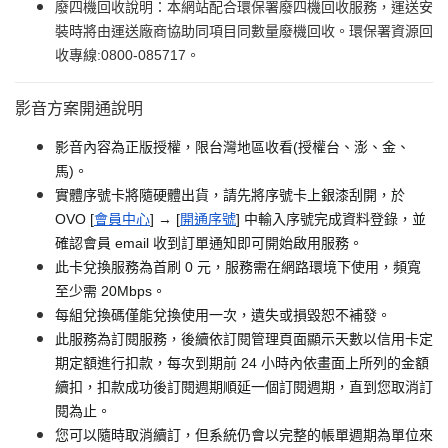
廢四機回收說明：本網站配合環保署廢四機回收服務，運送安
裝時將由運送廠商協助同項目同數量廢機回收。環保署資源回
收專線:0800-085717。
影音方案開通說明
影音內容為正版授權，限台灣地區收看(授權台、澎、金、
馬)。
實體序號卡將隨硬體出貨，請先將序號卡上銀漆刮開，於
OVO [
會員中心
] → [
開通序號
] 中輸入序號完成資料登錄，並
確認會員 email 收到訂單通知即可開始啟用服務。
此卡兌換服務為首刷 0 元，服務需在網路環境下使用，頻寬
至少需 20Mbps。
每組兌換碼僅能兌換使用一次，遺失或損毀恕不補發。
此服務為訂閱服務，後續依訂閱管理頁面顯示天數以信用卡定
期定額進行扣款，每次到期前 24 小時內依畫面上所列的金額
續扣，扣款成功後訂閱週期順延一個訂閱週期，直到您取消訂
閱為止。
您可以隨時取消續訂，但系統仍會以完整的帳單週期為單位來