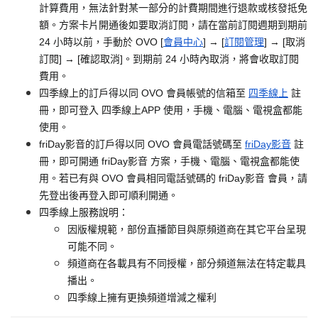
計算費用，無法針對某一部分的計費期間進行退款或核發抵免
額。方案卡片開通後如要取消訂閱，請在當前訂閱週期到期前
24 小時以前，手動於 OVO [
會員中心
] → [
訂閱管理
] → [取消
訂閱] → [確認取消]。到期前 24 小時內取消，將會收取訂閱
費用。
四季線上的訂戶得以同 OVO 會員帳號的信箱至
四季線上
註
冊，即可登入 四季線上APP 使用，手機、電腦、電視盒都能
使用。
friDay影音的訂戶得以同 OVO 會員電話號碼至
friDay影音
註
冊，即可開通 friDay影音 方案，手機、電腦、電視盒都能使
用。若已有與 OVO 會員相同電話號碼的 friDay影音 會員，請
先登出後再登入即可順利開通。
四季線上服務說明：
因版權規範，部份直播節目與原頻道商在其它平台呈現
可能不同。
頻道商在各載具有不同授權，部分頻道無法在特定載具
播出。
四季線上擁有更換頻道增減之權利