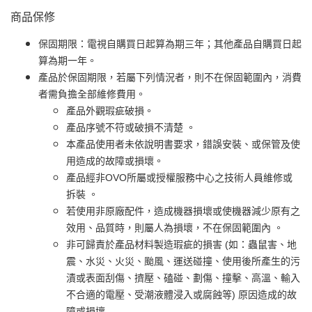
商品保修
保固期限：電視自購買日起算為期三年；其他產品自購買日起
算為期一年。
產品於保固期限，若屬下列情況者，則不在保固範圍內，消費
者需負擔全部維修費用。
產品外觀瑕疵破損。
產品序號不符或破損不清楚 。
本產品使用者未依說明書要求，錯誤安裝、或保管及使
用造成的故障或損壞。
產品經非OVO所屬或授權服務中心之技術人員維修或
拆裝 。
若使用非原廠配件，造成機器損壞或使機器減少原有之
效用、品質時，則屬人為損壞，不在保固範圍內 。
非可歸責於產品材料製造瑕疵的損害 (如：蟲鼠害、地
震、水災、火災、颱風、運送碰撞、使用後所產生的污
漬或表面刮傷、擠壓、磕碰、劃傷、撞擊、高溫、輸入
不合適的電壓、受潮液體浸入或腐蝕等) 原因造成的故
障或損壞