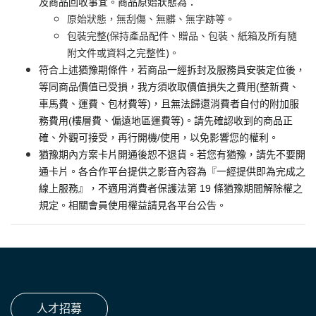
及商品回收事宜。商品原始狀態為：
原始狀態，無刮傷、無髒、無字跡等。
包裝完整(保持產品配件、贈品、包裝、紙箱及所有隨
附文件或資料之完整性)。
符合上述猶豫期條件，若商品一經拆封及服務員安裝定位後，
等同商品價值已受損，我方須收取價值損失之費用(整新費、
車馬費、運費、包材費等)，且無法歸還消費者自付的附加服
務費用(樓層費、偏遠地區運費等)。請先確認收到的商品正
確、外觀可接受，再行開機/使用，以免影響您的權利。
猶豫期內方案卡片開通後恕不退貨。若您有猶豫，請先不要開
通卡片。各合作平台提供之影音內容為『一經提供即為完成之
線上服務』，不適用消費者保護法第 19 條猶豫期間解除權之
規定。相關會員使用權益請見各平台公告。
人才招募