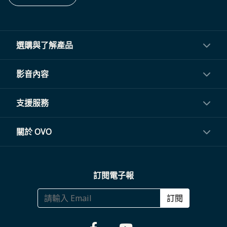
選購與了解產品
投影機
影音內容
閨蜜機與電視
影音訂閱
支援服務
電視盒與周邊
常見問題
關於 OVO
生活家電
聯繫客服
關於我們
訂閱電子報
大宗採購
體驗門市
商務合作
訂閱
福利品專區
哪裡購買