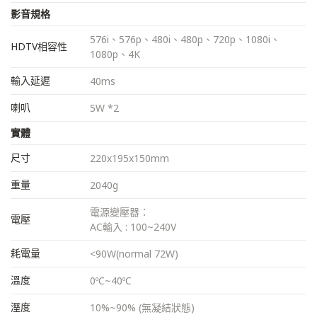
影音規格
576i、576p、480i、480p、720p、1080i、
HDTV相容性
1080p、4K
輸入延遲
40ms
喇叭
5W *2
實體
尺寸
220x195x150mm
重量
2040g
電源變壓器：
電壓
AC輸入 : 100~240V
耗電量
<90W(normal 72W)
溫度
0ºC~40ºC
溼度
10%~90% (無凝結狀態)