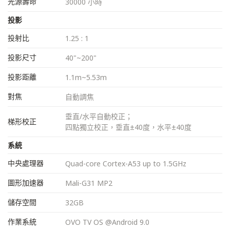
光源壽命
30000 小時
投影
投射比
1.25 : 1
投影尺寸
40"~200"
投影距離
1.1m~5.53m
對焦
自動調焦
垂直/水平自動校正；
梯形校正
四點獨立校正，垂直±40度，水平±40度
系統
中央處理器
Quad-core Cortex-A53 up to 1.5GHz
圖形加速器
Mali-G31 MP2
儲存空間
32GB
作業系統
OVO TV OS @Android 9.0