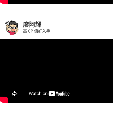
廖阿輝
高 CP 值好入手