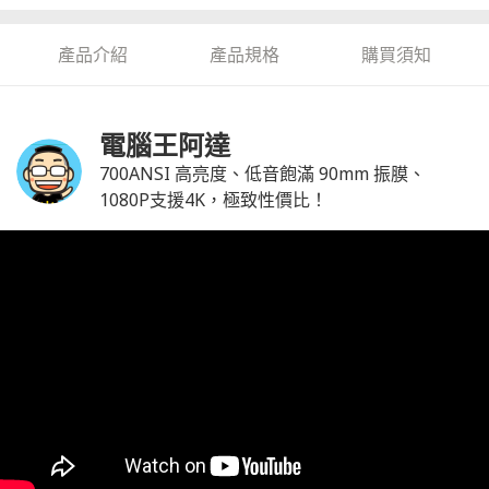
產品介紹
產品規格
購買須知
電腦王阿達
700ANSI 高亮度、低音飽滿 90mm 振膜、
1080P支援4K，極致性價比！