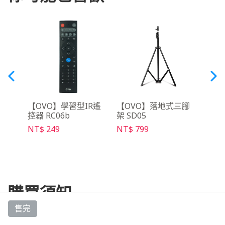
月租
【OVO】學習型IR遙
【OVO】落地式三腳
【OV
控器 RC06b
架 SD05
30天
NT$ 249
NT$ 799
NT$ 
購買須知
售完
物流資訊