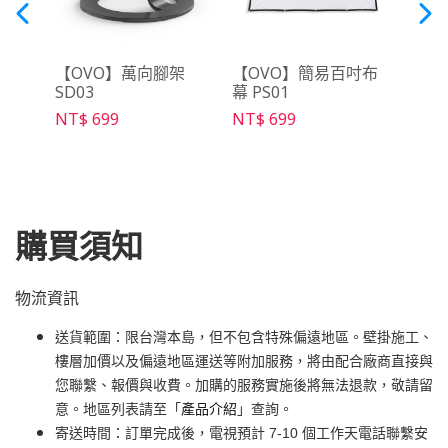
三腳
【OVO】萬向腳架
【OVO】簡易百吋布
【O
SD03
幕 PS01
克風組
NT$ 699
NT$ 699
NT$ 
購買須知
物流資訊
送貨範圍：限台灣本島，但不包含特殊偏遠地區。壁掛施工、
樓層加價以及偏遠地區運送等附加服務，將由配合廠商直接與
您聯繫、報價與收費。加購的服務實施後將無法退款，敬請留
意。地區列表請至「
產品介紹
」查詢。
寄送時間：訂單完成後，電視預計 7-10 個工作天電話聯繫安