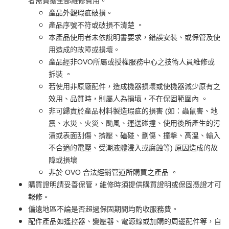
者需負擔全部維修費用。
產品外觀瑕疵破損。
產品序號不符或破損不清楚 。
本產品使用者未依說明書要求，錯誤安裝、或保管及使
用造成的故障或損壞。
產品經非OVO所屬或授權服務中心之技術人員維修或
拆裝 。
若使用非原廠配件，造成機器損壞或使機器減少原有之
效用、品質時，則屬人為損壞，不在保固範圍內 。
非可歸責於產品材料製造瑕疵的損害 (如：蟲鼠害、地
震、水災、火災、颱風、運送碰撞、使用後所產生的污
漬或表面刮傷、擠壓、磕碰、劃傷、撞擊、高溫、輸入
不合適的電壓、受潮液體浸入或腐蝕等) 原因造成的故
障或損壞
非於 OVO 合法經銷管道所購買之產品 。
購買證明請妥善保管，維修時須提供購買證明或保固憑證才可
報修。
偏遠地區不論是否超過保固期間均酌收服務費。
配件產品如遙控器、變壓器、電源線或加購的周邊配件等，自