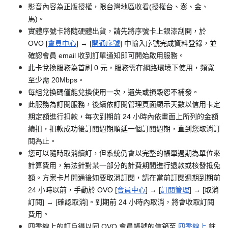
影音內容為正版授權，限台灣地區收看(授權台、澎、金、
馬)。
實體序號卡將隨硬體出貨，請先將序號卡上銀漆刮開，於
OVO [
會員中心
] → [
開通序號
] 中輸入序號完成資料登錄，並
確認會員 email 收到訂單通知即可開始啟用服務。
此卡兌換服務為首刷 0 元，服務需在網路環境下使用，頻寬
至少需 20Mbps。
每組兌換碼僅能兌換使用一次，遺失或損毀恕不補發。
此服務為訂閱服務，後續依訂閱管理頁面顯示天數以信用卡定
期定額進行扣款，每次到期前 24 小時內依畫面上所列的金額
續扣，扣款成功後訂閱週期順延一個訂閱週期，直到您取消訂
閱為止。
您可以隨時取消續訂，但系統仍會以完整的帳單週期為單位來
計算費用，無法針對某一部分的計費期間進行退款或核發抵免
額。方案卡片開通後如要取消訂閱，請在當前訂閱週期到期前
24 小時以前，手動於 OVO [
會員中心
] → [
訂閱管理
] → [取消
訂閱] → [確認取消]。到期前 24 小時內取消，將會收取訂閱
費用。
四季線上的訂戶得以同 OVO 會員帳號的信箱至
四季線上
註