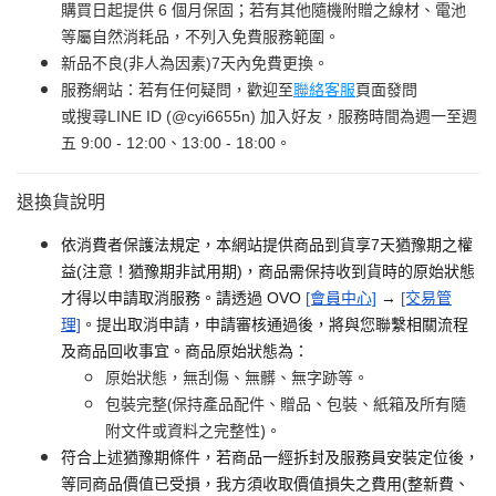
購買日起提供 6 個月保固；若有其他隨機附贈之線材、電池
等屬自然消耗品，不列入免費服務範圍。
新品不良(非人為因素)7天內免費更換。
服務網站：若有任何疑問，歡迎至
聯絡客服
頁面發問
或搜尋LINE ID (@cyi6655n) 加入好友，服務時間為週一至週
五 9:00 - 12:00、13:00 - 18:00。
退換貨說明
依消費者保護法規定，本網站提供商品到貨享7天猶豫期之權
益(注意！猶豫期非試用期)，商品需保持收到貨時的原始狀態
才得以申請取消服務。請透過 OVO
[會員中心]
→
[交易管
理]
。提出取消申請，申請審核通過後，將與您聯繫相關流程
及商品回收事宜。商品原始狀態為：
原始狀態，無刮傷、無髒、無字跡等。
包裝完整(保持產品配件、贈品、包裝、紙箱及所有隨
附文件或資料之完整性)。
符合上述猶豫期條件，若商品一經拆封及服務員安裝定位後，
等同商品價值已受損，我方須收取價值損失之費用(整新費、