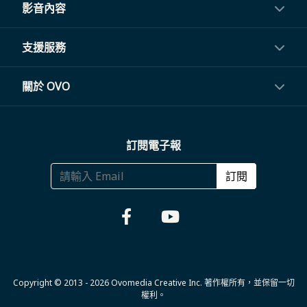
投影機
影音內容
閨蜜機與電視
影音訂閱
支援服務
電視盒與周邊
常見問題
關於 OVO
生活家電
聯繫客服
關於我們
訂閱電子報
大宗採購
體驗門市
商務合作
訂閱
福利品專區
哪裡購買
Copyright © 2013 - 2026 Ovomedia Creative Inc. 著作權所有，並保留一切
權利。