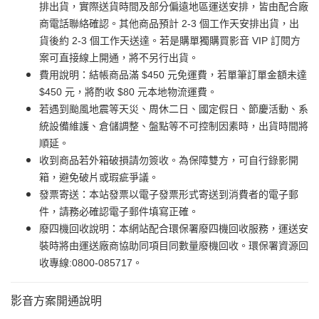
排出貨，實際送貨時間及部分偏遠地區運送安排，皆由配合廠
商電話聯絡確認。其他商品預計 2-3 個工作天安排出貨，出
貨後約 2-3 個工作天送達。若是購單獨購買影音 VIP 訂閱方
案可直接線上開通，將不另行出貨。
費用說明：結帳商品滿 $450 元免運費，若單筆訂單金額未達
$450 元，將酌收 $80 元本地物流運費。
若遇到颱風地震等天災、周休二日、國定假日、節慶活動、系
統設備維護、倉儲調整、盤點等不可控制因素時，出貨時間將
順延。
收到商品若外箱破損請勿簽收。為保障雙方，可自行錄影開
箱，避免破片或瑕疵爭議。
發票寄送：本站發票以電子發票形式寄送到消費者的電子郵
件，請務必確認電子郵件填寫正確。
廢四機回收說明：本網站配合環保署廢四機回收服務，運送安
裝時將由運送廠商協助同項目同數量廢機回收。環保署資源回
收專線:0800-085717。
影音方案開通說明