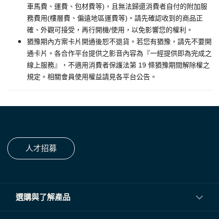
車馬費、運費、包材費等)，且無法歸還消費者自付的附加服
務費用(樓層費、偏遠地區運費等)。請先確認收到的商品正
確、外觀可接受，再行開機/使用，以免影響您的權利。
猶豫期內方案卡片開通後恕不退貨。若您有猶豫，請先不要開
通卡片。各合作平台提供之影音內容為『一經提供即為完成之
線上服務』，不適用消費者保護法第 19 條猶豫期間解除權之
規定。相關會員使用權益請見各平台公告。
人才招募
選購與了解產品