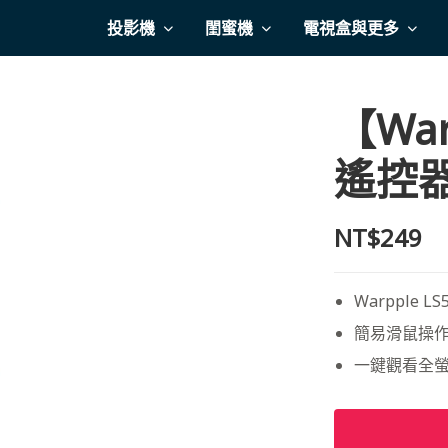
投影機
閨蜜機
電視盒與更多
【Wa
遙控器 
NT$249
Warpple 
簡易滑鼠操
一鍵觀看全