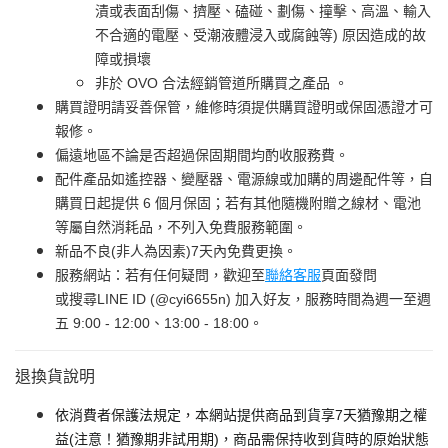
漬或表面刮傷、擠壓、磕碰、劃傷、撞擊、高溫、輸入
不合適的電壓、受潮液體浸入或腐蝕等) 原因造成的故
障或損壞
非於 OVO 合法經銷管道所購買之產品 。
購買證明請妥善保管，維修時須提供購買證明或保固憑證才可
報修。
偏遠地區不論是否超過保固期間均酌收服務費。
配件產品如遙控器、變壓器、電源線或加購的周邊配件等，自
購買日起提供 6 個月保固；若有其他隨機附贈之線材、電池
等屬自然消耗品，不列入免費服務範圍。
新品不良(非人為因素)7天內免費更換。
服務網站：若有任何疑問，歡迎至
聯絡客服
頁面發問
或搜尋LINE ID (@cyi6655n) 加入好友，服務時間為週一至週
五 9:00 - 12:00、13:00 - 18:00。
退換貨說明
依消費者保護法規定，本網站提供商品到貨享7天猶豫期之權
益(注意！猶豫期非試用期)，商品需保持收到貨時的原始狀態