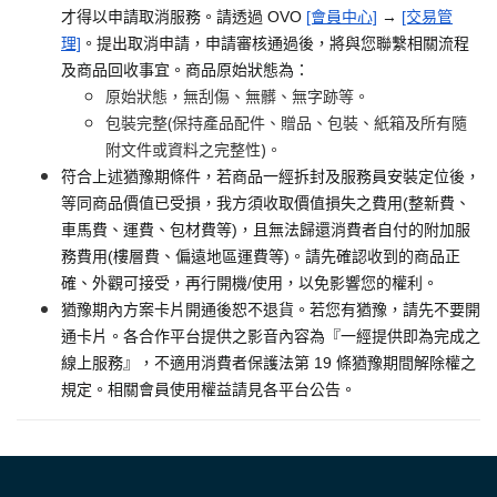
才得以申請取消服務。請透過 OVO
[會員中心]
→
[交易管
理]
。提出取消申請，申請審核通過後，將與您聯繫相關流程
及商品回收事宜。商品原始狀態為：
原始狀態，無刮傷、無髒、無字跡等。
包裝完整(保持產品配件、贈品、包裝、紙箱及所有隨
附文件或資料之完整性)。
符合上述猶豫期條件，若商品一經拆封及服務員安裝定位後，
等同商品價值已受損，我方須收取價值損失之費用(整新費、
車馬費、運費、包材費等)，且無法歸還消費者自付的附加服
務費用(樓層費、偏遠地區運費等)。請先確認收到的商品正
確、外觀可接受，再行開機/使用，以免影響您的權利。
猶豫期內方案卡片開通後恕不退貨。若您有猶豫，請先不要開
通卡片。各合作平台提供之影音內容為『一經提供即為完成之
線上服務』，不適用消費者保護法第 19 條猶豫期間解除權之
規定。相關會員使用權益請見各平台公告。