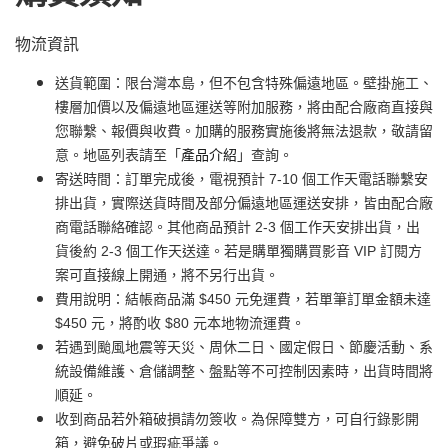
物流資訊
送貨範圍：限台灣本島，但不包含特殊偏遠地區。壁掛施工、
樓層加價以及偏遠地區運送等附加服務，將由配合廠商直接與
您聯繫、報價與收費。加購的服務實施後將無法退款，敬請留
意。地區列表請至「
產品介紹
」查詢。
寄送時間：訂單完成後，電視預計 7-10 個工作天電話聯繫安
排出貨，實際送貨時間及部分偏遠地區運送安排，皆由配合廠
商電話聯絡確認。其他商品預計 2-3 個工作天安排出貨，出
貨後約 2-3 個工作天送達。若是購單獨購買影音 VIP 訂閱方
案可直接線上開通，將不另行出貨。
費用說明：結帳商品滿 $450 元免運費，若單筆訂單金額未達
$450 元，將酌收 $80 元本地物流運費。
若遇到颱風地震等天災、周休二日、國定假日、節慶活動、系
統設備維護、倉儲調整、盤點等不可控制因素時，出貨時間將
順延。
收到商品若外箱破損請勿簽收。為保障雙方，可自行錄影開
箱，避免破片或瑕疵爭議。