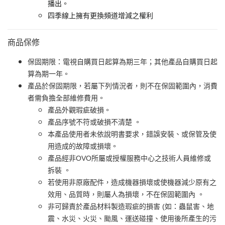
播出。
四季線上擁有更換頻道增減之權利
商品保修
保固期限：電視自購買日起算為期三年；其他產品自購買日起
算為期一年。
產品於保固期限，若屬下列情況者，則不在保固範圍內，消費
者需負擔全部維修費用。
產品外觀瑕疵破損。
產品序號不符或破損不清楚 。
本產品使用者未依說明書要求，錯誤安裝、或保管及使
用造成的故障或損壞。
產品經非OVO所屬或授權服務中心之技術人員維修或
拆裝 。
若使用非原廠配件，造成機器損壞或使機器減少原有之
效用、品質時，則屬人為損壞，不在保固範圍內 。
非可歸責於產品材料製造瑕疵的損害 (如：蟲鼠害、地
震、水災、火災、颱風、運送碰撞、使用後所產生的污