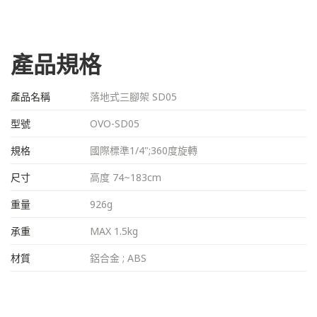
產品規格
產品名稱
落地式三腳架 SD05
型號
OVO-SD05
規格
國際標準1/4";360度旋轉
尺寸
高度 74~183cm
重量
926g
承重
MAX 1.5kg
材質
鋁合金 ; ABS