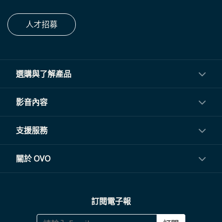
人才招募
選購與了解產品
投影機
影音內容
閨蜜機與電視
影音訂閱
支援服務
電視盒與周邊
常見問題
關於 OVO
生活家電
聯繫客服
關於我們
訂閱電子報
大宗採購
體驗門市
商務合作