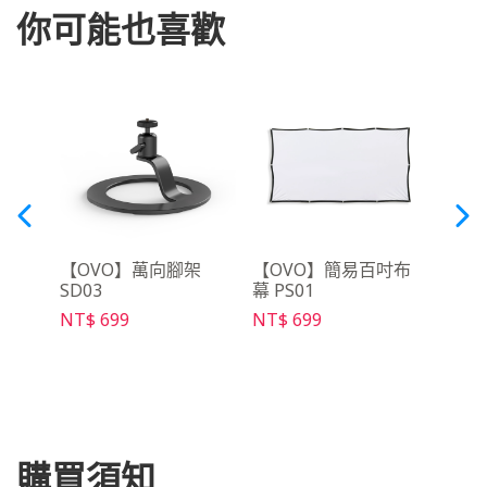
你可能也喜歡
月租
【OVO】萬向腳架
【OVO】簡易百吋布
【O
SD03
幕 PS01
控器 
NT$ 699
NT$ 699
NT$ 
購買須知