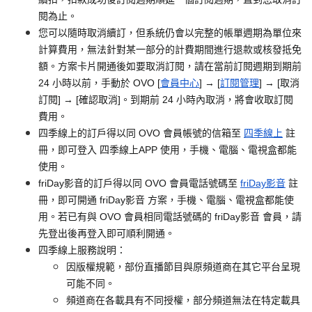
閱為止。
您可以隨時取消續訂，但系統仍會以完整的帳單週期為單位來
計算費用，無法針對某一部分的計費期間進行退款或核發抵免
額。方案卡片開通後如要取消訂閱，請在當前訂閱週期到期前
24 小時以前，手動於 OVO [
會員中心
] → [
訂閱管理
] → [取消
訂閱] → [確認取消]。到期前 24 小時內取消，將會收取訂閱
費用。
四季線上的訂戶得以同 OVO 會員帳號的信箱至
四季線上
註
冊，即可登入 四季線上APP 使用，手機、電腦、電視盒都能
使用。
friDay影音的訂戶得以同 OVO 會員電話號碼至
friDay影音
註
冊，即可開通 friDay影音 方案，手機、電腦、電視盒都能使
用。若已有與 OVO 會員相同電話號碼的 friDay影音 會員，請
先登出後再登入即可順利開通。
四季線上服務說明：
因版權規範，部份直播節目與原頻道商在其它平台呈現
可能不同。
頻道商在各載具有不同授權，部分頻道無法在特定載具