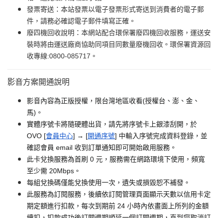
發票寄送：本站發票以電子發票形式寄送到消費者的電子郵
件，請務必確認電子郵件填寫正確。
廢四機回收說明：本網站配合環保署廢四機回收服務，運送安
裝時將由運送廠商協助同項目同數量廢機回收。環保署資源回
收專線:0800-085717。
影音方案開通說明
影音內容為正版授權，限台灣地區收看(授權台、澎、金、
馬)。
實體序號卡將隨硬體出貨，請先將序號卡上銀漆刮開，於
OVO [
會員中心
] → [
開通序號
] 中輸入序號完成資料登錄，並
確認會員 email 收到訂單通知即可開始啟用服務。
此卡兌換服務為首刷 0 元，服務需在網路環境下使用，頻寬
至少需 20Mbps。
每組兌換碼僅能兌換使用一次，遺失或損毀恕不補發。
此服務為訂閱服務，後續依訂閱管理頁面顯示天數以信用卡定
期定額進行扣款，每次到期前 24 小時內依畫面上所列的金額
續扣，扣款成功後訂閱週期順延一個訂閱週期，直到您取消訂