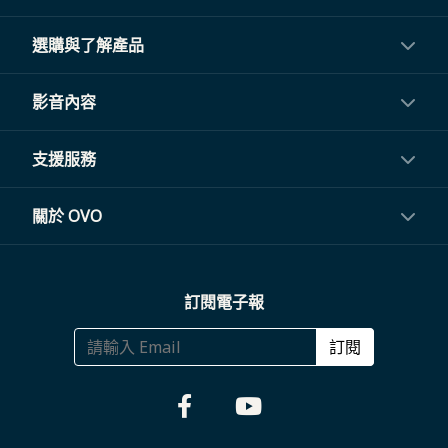
選購與了解產品
投影機
影音內容
閨蜜機與電視
影音訂閱
支援服務
電視盒與周邊
常見問題
關於 OVO
生活家電
聯繫客服
關於我們
訂閱電子報
大宗採購
體驗門市
商務合作
訂閱
福利品專區
哪裡購買