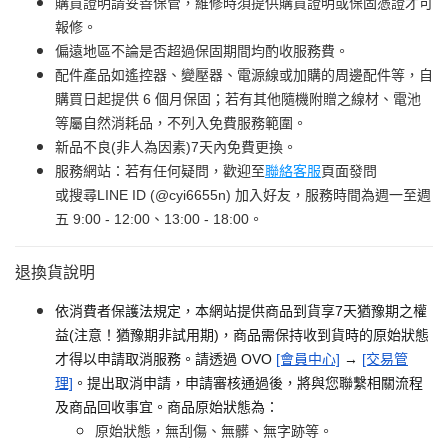
購買證明請妥善保管，維修時須提供購買證明或保固憑證才可
報修。
偏遠地區不論是否超過保固期間均酌收服務費。
配件產品如遙控器、變壓器、電源線或加購的周邊配件等，自
購買日起提供 6 個月保固；若有其他隨機附贈之線材、電池
等屬自然消耗品，不列入免費服務範圍。
新品不良(非人為因素)7天內免費更換。
服務網站：若有任何疑問，歡迎至
聯絡客服
頁面發問
或搜尋LINE ID (@cyi6655n) 加入好友，服務時間為週一至週
五 9:00 - 12:00、13:00 - 18:00。
退換貨說明
依消費者保護法規定，本網站提供商品到貨享7天猶豫期之權
益(注意！猶豫期非試用期)，商品需保持收到貨時的原始狀態
才得以申請取消服務。請透過 OVO
[會員中心]
→
[交易管
理]
。提出取消申請，申請審核通過後，將與您聯繫相關流程
及商品回收事宜。商品原始狀態為：
原始狀態，無刮傷、無髒、無字跡等。