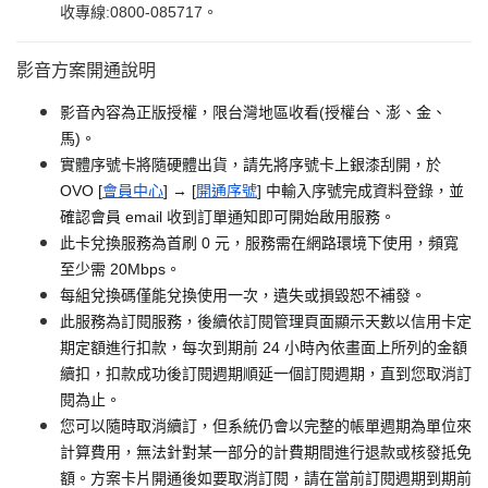
收專線:0800-085717。
影音方案開通說明
影音內容為正版授權，限台灣地區收看(授權台、澎、金、
馬)。
實體序號卡將隨硬體出貨，請先將序號卡上銀漆刮開，於
OVO [
會員中心
] → [
開通序號
] 中輸入序號完成資料登錄，並
確認會員 email 收到訂單通知即可開始啟用服務。
此卡兌換服務為首刷 0 元，服務需在網路環境下使用，頻寬
至少需 20Mbps。
每組兌換碼僅能兌換使用一次，遺失或損毀恕不補發。
此服務為訂閱服務，後續依訂閱管理頁面顯示天數以信用卡定
期定額進行扣款，每次到期前 24 小時內依畫面上所列的金額
續扣，扣款成功後訂閱週期順延一個訂閱週期，直到您取消訂
閱為止。
您可以隨時取消續訂，但系統仍會以完整的帳單週期為單位來
計算費用，無法針對某一部分的計費期間進行退款或核發抵免
額。方案卡片開通後如要取消訂閱，請在當前訂閱週期到期前