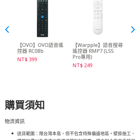
y影音
【OVO】OVO語音遙
【Warpple】語音搜尋
【O
控器 RC08b
遙控器 RMP7 (LS5
克風組
Pro專用)
NT$ 399
NT$ 
NT$ 249
購買須知
物流資訊
送貨範圍：限台灣本島，但不包含特殊偏遠地區。壁掛施工、