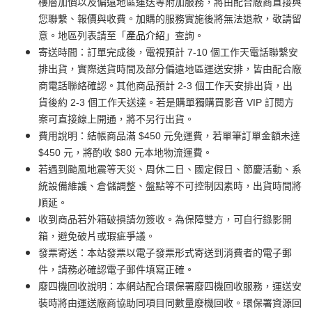
樓層加價以及偏遠地區運送等附加服務，將由配合廠商直接與
您聯繫、報價與收費。加購的服務實施後將無法退款，敬請留
意。地區列表請至「
產品介紹
」查詢。
寄送時間：訂單完成後，電視預計 7-10 個工作天電話聯繫安
排出貨，實際送貨時間及部分偏遠地區運送安排，皆由配合廠
商電話聯絡確認。其他商品預計 2-3 個工作天安排出貨，出
貨後約 2-3 個工作天送達。若是購單獨購買影音 VIP 訂閱方
案可直接線上開通，將不另行出貨。
費用說明：結帳商品滿 $450 元免運費，若單筆訂單金額未達
$450 元，將酌收 $80 元本地物流運費。
若遇到颱風地震等天災、周休二日、國定假日、節慶活動、系
統設備維護、倉儲調整、盤點等不可控制因素時，出貨時間將
順延。
收到商品若外箱破損請勿簽收。為保障雙方，可自行錄影開
箱，避免破片或瑕疵爭議。
發票寄送：本站發票以電子發票形式寄送到消費者的電子郵
件，請務必確認電子郵件填寫正確。
廢四機回收說明：本網站配合環保署廢四機回收服務，運送安
裝時將由運送廠商協助同項目同數量廢機回收。環保署資源回