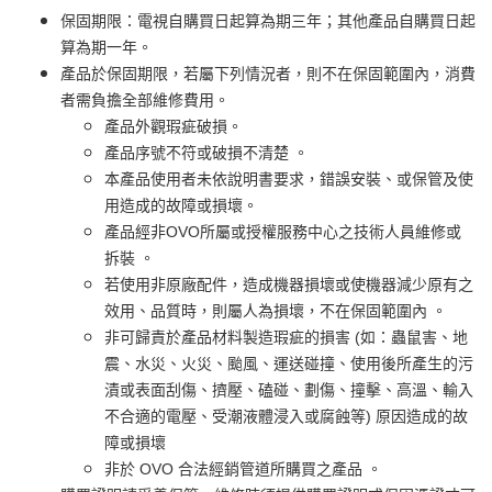
保固期限：電視自購買日起算為期三年；其他產品自購買日起
算為期一年。
產品於保固期限，若屬下列情況者，則不在保固範圍內，消費
者需負擔全部維修費用。
產品外觀瑕疵破損。
產品序號不符或破損不清楚 。
本產品使用者未依說明書要求，錯誤安裝、或保管及使
用造成的故障或損壞。
產品經非OVO所屬或授權服務中心之技術人員維修或
拆裝 。
若使用非原廠配件，造成機器損壞或使機器減少原有之
效用、品質時，則屬人為損壞，不在保固範圍內 。
非可歸責於產品材料製造瑕疵的損害 (如：蟲鼠害、地
震、水災、火災、颱風、運送碰撞、使用後所產生的污
漬或表面刮傷、擠壓、磕碰、劃傷、撞擊、高溫、輸入
不合適的電壓、受潮液體浸入或腐蝕等) 原因造成的故
障或損壞
非於 OVO 合法經銷管道所購買之產品 。