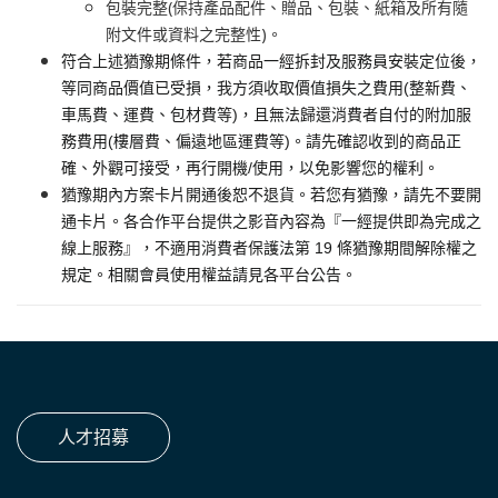
包裝完整(保持產品配件、贈品、包裝、紙箱及所有隨
附文件或資料之完整性)。
符合上述猶豫期條件，若商品一經拆封及服務員安裝定位後，
等同商品價值已受損，我方須收取價值損失之費用(整新費、
車馬費、運費、包材費等)，且無法歸還消費者自付的附加服
務費用(樓層費、偏遠地區運費等)。請先確認收到的商品正
確、外觀可接受，再行開機/使用，以免影響您的權利。
猶豫期內方案卡片開通後恕不退貨。若您有猶豫，請先不要開
通卡片。各合作平台提供之影音內容為『一經提供即為完成之
線上服務』，不適用消費者保護法第 19 條猶豫期間解除權之
規定。相關會員使用權益請見各平台公告。
人才招募