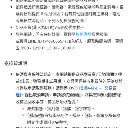
偏遠地區不論是否超過保固期間均酌收服務費。
配件產品如遙控器、變壓器、電源線或加購的周邊配件等，自
購買日起提供 6 個月保固；若有其他隨機附贈之線材、電池
等屬自然消耗品，不列入免費服務範圍。
新品不良(非人為因素)7天內免費更換。
服務網站：若有任何疑問，歡迎至
聯絡客服
頁面發問
或搜尋LINE ID (@cyi6655n) 加入好友，服務時間為週一至週
五 9:00 - 12:00、13:00 - 18:00。
退換貨說明
依消費者保護法規定，本網站提供商品到貨享7天猶豫期之權
益(注意！猶豫期非試用期)，商品需保持收到貨時的原始狀態
才得以申請取消服務。請透過 OVO
[會員中心]
→
[交易管
理]
。提出取消申請，申請審核通過後，將與您聯繫相關流程
及商品回收事宜。商品原始狀態為：
原始狀態，無刮傷、無髒、無字跡等。
包裝完整(保持產品配件、贈品、包裝、紙箱及所有隨
附文件或資料之完整性)。