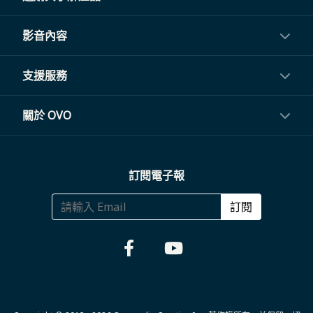
投影機
影音內容
閨蜜機與電視
影音訂閱
支援服務
電視盒與周邊
常見問題
關於 OVO
生活家電
聯繫客服
關於我們
訂閱電子報
大宗採購
體驗門市
商務合作
訂閱
福利品專區
哪裡購買