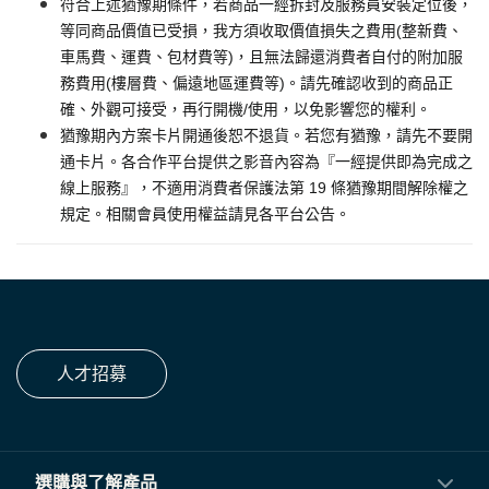
符合上述猶豫期條件，若商品一經拆封及服務員安裝定位後，
等同商品價值已受損，我方須收取價值損失之費用(整新費、
車馬費、運費、包材費等)，且無法歸還消費者自付的附加服
務費用(樓層費、偏遠地區運費等)。請先確認收到的商品正
確、外觀可接受，再行開機/使用，以免影響您的權利。
猶豫期內方案卡片開通後恕不退貨。若您有猶豫，請先不要開
通卡片。各合作平台提供之影音內容為『一經提供即為完成之
線上服務』，不適用消費者保護法第 19 條猶豫期間解除權之
規定。相關會員使用權益請見各平台公告。
人才招募
選購與了解產品