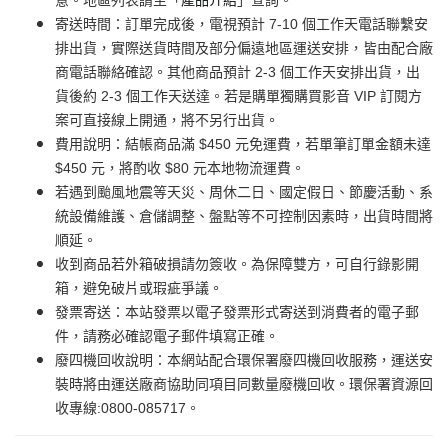
意。地區列表請至「
產品介紹
」查詢。
寄送時間：訂單完成後，電視預計 7-10 個工作天電話聯繫安
排出貨，實際送貨時間及部分偏遠地區運送安排，皆由配合廠
商電話聯絡確認。其他商品預計 2-3 個工作天安排出貨，出
貨後約 2-3 個工作天送達。若是購單獨購買影音 VIP 訂閱方
案可直接線上開通，將不另行出貨。
費用說明：結帳商品滿 $450 元免運費，若單筆訂單金額未達
$450 元，將酌收 $80 元本地物流運費。
若遇到颱風地震等天災、周休二日、國定假日、節慶活動、系
統設備維護、倉儲調整、盤點等不可控制因素時，出貨時間將
順延。
收到商品若外箱破損請勿簽收。為保障雙方，可自行錄影開
箱，避免破片或瑕疵爭議。
發票寄送：本站發票以電子發票形式寄送到消費者的電子郵
件，請務必確認電子郵件填寫正確。
廢四機回收說明：本網站配合環保署廢四機回收服務，運送安
裝時將由運送廠商協助同項目同數量廢機回收。環保署資源回
收專線:0800-085717。