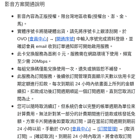
影音方案開通說明
影音內容為正版授權，限台灣地區收看(授權台、澎、金、
馬)。
實體序號卡將隨硬體出貨，請先將序號卡上銀漆刮開，於
OVO [
會員中心
] → [
開通序號
] 中輸入序號完成資料登錄，並
確認會員 email 收到訂單通知即可開始啟用服務。
此卡兌換服務為首刷 0 元，服務需在網路環境下使用，頻寬
至少需 20Mbps。
每組兌換碼僅能兌換使用一次，遺失或損毀恕不補發。
此服務為訂閱服務，後續依訂閱管理頁面顯示天數以信用卡定
期定額進行扣款，每次到期前 24 小時內依畫面上所列的金額
續扣，扣款成功後訂閱週期順延一個訂閱週期，直到您取消訂
閱為止。
您可以隨時取消續訂，但系統仍會以完整的帳單週期為單位來
計算費用，無法針對某一部分的計費期間進行退款或核發抵免
額。方案卡片開通後如要取消訂閱，請在當前訂閱週期到期前
24 小時以前，手動於 OVO [
會員中心
] → [
訂閱管理
] → [取消
訂閱] → [確認取消]。到期前 24 小時內取消，將會收取訂閱