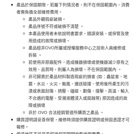
產品於保固期限，若屬下列情況者，則不在保固範圍內，消費
者需負擔全部維修費用。
產品外觀瑕疵破損。
產品序號不符或破損不清楚 。
本產品使用者未依說明書要求，錯誤安裝、或保管及使
用造成的故障或損壞。
產品經非OVO所屬或授權服務中心之技術人員維修或
拆裝 。
若使用非原廠配件，造成機器損壞或使機器減少原有之
效用、品質時，則屬人為損壞，不在保固範圍內 。
非可歸責於產品材料製造瑕疵的損害 (如：蟲鼠害、地
震、水災、火災、颱風、運送碰撞、使用後所產生的污
漬或表面刮傷、擠壓、磕碰、劃傷、撞擊、高溫、輸入
不合適的電壓、受潮液體浸入或腐蝕等) 原因造成的故
障或損壞
非於 OVO 合法經銷管道所購買之產品 。
購買證明請妥善保管，維修時須提供購買證明或保固憑證才可
報修。