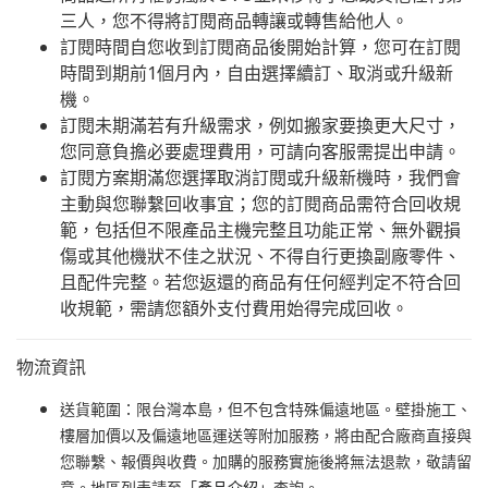
三人，您不得將訂閱商品轉讓或轉售給他人。
訂閱時間自您收到訂閱商品後開始計算，您可在訂閱
時間到期前1個月內，自由選擇續訂、取消或升級新
機。
訂閱未期滿若有升級需求，例如搬家要換更大尺寸，
您同意負擔必要處理費用，可請向客服需提出申請。
訂閱方案期滿您選擇取消訂閱或升級新機時，我們會
主動與您聯繫回收事宜；您的訂閱商品需符合回收規
範，包括但不限產品主機完整且功能正常、無外觀損
傷或其他機狀不佳之狀況、不得自行更換副廠零件、
且配件完整。若您返還的商品有任何經判定不符合回
收規範，需請您額外支付費用始得完成回收。
物流資訊
送貨範圍：限台灣本島，但不包含特殊偏遠地區。壁掛施工、
樓層加價以及偏遠地區運送等附加服務，將由配合廠商直接與
您聯繫、報價與收費。加購的服務實施後將無法退款，敬請留