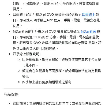
訂閱] → [確認取消]。到期前 24 小時內取消，將會收取訂閱
費用。
四季線上的訂戶得以同 OVO 會員帳號的信箱至
四季線上
註
冊，即可登入 四季線上APP 使用，手機、電腦、電視盒都能
使用。
friDay影音的訂戶得以同 OVO 會員電話號碼至
friDay影音
註
冊，即可開通 friDay影音 方案，手機、電腦、電視盒都能使
用。若已有與 OVO 會員相同電話號碼的 friDay影音 會員，請
先登出後再登入即可順利開通。
四季線上服務說明：
因版權規範，部份直播節目與原頻道商在其它平台呈現
可能不同。
頻道商在各載具有不同授權，部分頻道無法在特定載具
播出。
四季線上擁有更換頻道增減之權利
商品保修
保固期限：電視自購買日起算為期三年；其他產品自購買日起