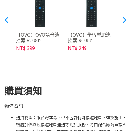
y影音
【OVO】OVO語音遙
【OVO】學習型IR遙
【O
控器 RC08b
控器 RC06b
架Ma
NT$ 399
NT$ 249
NT$ 
購買須知
物流資訊
送貨範圍：限台灣本島，但不包含特殊偏遠地區。壁掛施工、
樓層加價以及偏遠地區運送等附加服務，將由配合廠商直接與