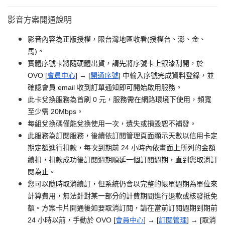
影音方案開通說明
影音內容為正版授權，限台灣地區收看(授權台、澎、金、
馬)。
實體序號卡將隨硬體出貨，請先將序號卡上銀漆刮開，於
OVO [
會員中心
] → [
開通序號
] 中輸入序號完成資料登錄，並
確認會員 email 收到訂單通知即可開始啟用服務。
此卡兌換服務為首刷 0 元，服務需在網路環境下使用，頻寬
至少需 20Mbps。
每組兌換碼僅能兌換使用一次，遺失或損毀恕不補發。
此服務為訂閱服務，後續依訂閱管理頁面顯示天數以信用卡定
期定額進行扣款，每次到期前 24 小時內依畫面上所列的金額
續扣，扣款成功後訂閱週期順延一個訂閱週期，直到您取消訂
閱為止。
您可以隨時取消續訂，但系統仍會以完整的帳單週期為單位來
計算費用，無法針對某一部分的計費期間進行退款或核發抵免
額。方案卡片開通後如要取消訂閱，請在當前訂閱週期到期前
24 小時以前，手動於 OVO [
會員中心
] → [
訂閱管理
] → [取消