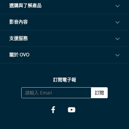
選購與了解產品
投影機
影音內容
閨蜜機與電視
影音訂閱
支援服務
電視盒與周邊
常見問題
關於 OVO
生活家電
聯繫客服
關於我們
訂閱電子報
大宗採購
體驗門市
商務合作
訂閱
福利品專區
哪裡購買