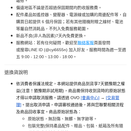
報修。
偏遠地區不論是否超過保固期間均酌收服務費。
配件產品如遙控器、變壓器、電源線或加購的周邊配件等，自
購買日起提供 6 個月保固；若有其他隨機附贈之線材、電池
等屬自然消耗品，不列入免費服務範圍。
新品不良(非人為因素)7天內免費更換。
服務網站：若有任何疑問，歡迎至
聯絡客服
頁面發問
或搜尋LINE ID (@cyi6655n) 加入好友，服務時間為週一至週
五 9:00 - 12:00、13:00 - 18:00。
退換貨說明
依消費者保護法規定，本網站提供商品到貨享7天猶豫期之權
益(注意！猶豫期非試用期)，商品需保持收到貨時的原始狀態
才得以申請取消服務。請透過 OVO
[會員中心]
→
[交易管
理]
。提出取消申請，申請審核通過後，將與您聯繫相關流程
及商品回收事宜。商品原始狀態為：
原始狀態，無刮傷、無髒、無字跡等。
包裝完整(保持產品配件、贈品、包裝、紙箱及所有隨