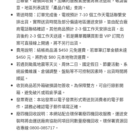
您聯繫、報價與收費。加購的服務實施後將無法退款，敬請留
意。地區列表請至「
產品介紹
」查詢。
寄送時間：訂單完成後，電視預計 7-10 個工作天電話聯繫安
排出貨，實際送貨時間及部分偏遠地區運送安排，皆由配合廠
商電話聯絡確認。其他商品預計 2-3 個工作天安排出貨，出
貨後約 2-3 個工作天送達。若是購單獨購買影音 VIP 訂閱方
案可直接線上開通，將不另行出貨。
費用說明：結帳商品滿 $450 元免運費，若單筆訂單金額未達
$450 元，將酌收 $80 元本地物流運費。
若遇到颱風地震等天災、周休二日、國定假日、節慶活動、系
統設備維護、倉儲調整、盤點等不可控制因素時，出貨時間將
順延。
收到商品若外箱破損請勿簽收。為保障雙方，可自行錄影開
箱，避免破片或瑕疵爭議。
發票寄送：本站發票以電子發票形式寄送到消費者的電子郵
件，請務必確認電子郵件填寫正確。
廢四機回收說明：本網站配合環保署廢四機回收服務，運送安
裝時將由運送廠商協助同項目同數量廢機回收。環保署資源回
收專線:0800-085717。