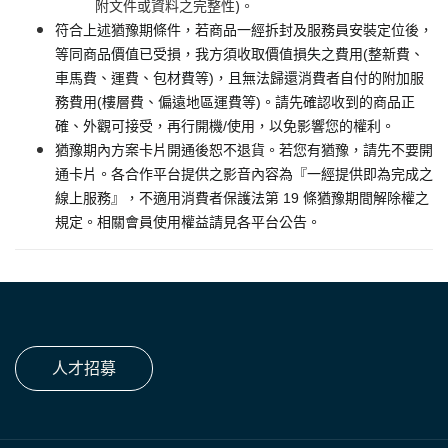
附文件或資料之完整性)。
符合上述猶豫期條件，若商品一經拆封及服務員安裝定位後，
等同商品價值已受損，我方須收取價值損失之費用(整新費、
車馬費、運費、包材費等)，且無法歸還消費者自付的附加服
務費用(樓層費、偏遠地區運費等)。請先確認收到的商品正
確、外觀可接受，再行開機/使用，以免影響您的權利。
猶豫期內方案卡片開通後恕不退貨。若您有猶豫，請先不要開
通卡片。各合作平台提供之影音內容為『一經提供即為完成之
線上服務』，不適用消費者保護法第 19 條猶豫期間解除權之
規定。相關會員使用權益請見各平台公告。
人才招募