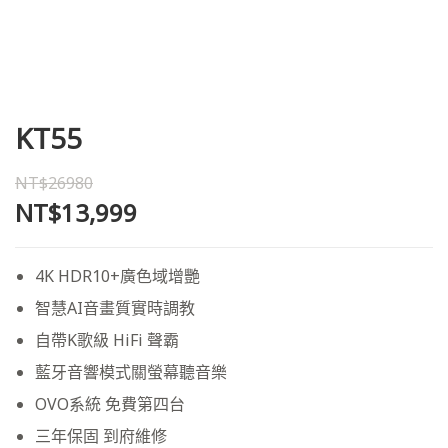
KT55
NT$26980
NT$13,999
4K HDR10+廣色域增艷
智慧AI音畫質實時調教
自帶K歌級 HiFi 聲霸
藍牙音響模式關螢幕聽音樂
OVO系統 免費第四台
三年保固 到府維修