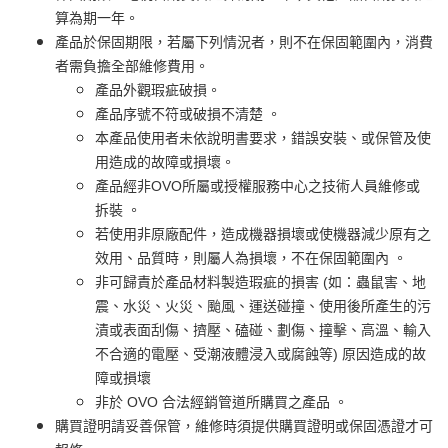
算為期一年。
產品於保固期限，若屬下列情況者，則不在保固範圍內，消費
者需負擔全部維修費用。
產品外觀瑕疵破損。
產品序號不符或破損不清楚 。
本產品使用者未依說明書要求，錯誤安裝、或保管及使
用造成的故障或損壞。
產品經非OVO所屬或授權服務中心之技術人員維修或
拆裝 。
若使用非原廠配件，造成機器損壞或使機器減少原有之
效用、品質時，則屬人為損壞，不在保固範圍內 。
非可歸責於產品材料製造瑕疵的損害 (如：蟲鼠害、地
震、水災、火災、颱風、運送碰撞、使用後所產生的污
漬或表面刮傷、擠壓、磕碰、劃傷、撞擊、高溫、輸入
不合適的電壓、受潮液體浸入或腐蝕等) 原因造成的故
障或損壞
非於 OVO 合法經銷管道所購買之產品 。
購買證明請妥善保管，維修時須提供購買證明或保固憑證才可