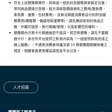
符合上述猶豫期條件，若商品一經拆封及服務員安裝定位後，
等同商品價值已受損，我方須收取價值損失之費用(整新費、
車馬費、運費、包材費等)，且無法歸還消費者自付的附加服
務費用(樓層費、偏遠地區運費等)。請先確認收到的商品正
確、外觀可接受，再行開機/使用，以免影響您的權利。
猶豫期內方案卡片開通後恕不退貨。若您有猶豫，請先不要開
通卡片。各合作平台提供之影音內容為『一經提供即為完成之
線上服務』，不適用消費者保護法第 19 條猶豫期間解除權之
規定。相關會員使用權益請見各平台公告。
人才招募