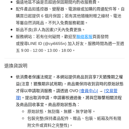
偏遠地區不論是否超過保固期間均酌收服務費。
配件產品如遙控器、變壓器、電源線或加購的周邊配件等，自
購買日起提供 6 個月保固；若有其他隨機附贈之線材、電池
等屬自然消耗品，不列入免費服務範圍。
新品不良(非人為因素)7天內免費更換。
服務網站：若有任何疑問，歡迎至
聯絡客服
頁面發問
或搜尋LINE ID (@cyi6655n) 加入好友，服務時間為週一至週
五 9:00 - 12:00、13:00 - 18:00。
退換貨說明
依消費者保護法規定，本網站提供商品到貨享7天猶豫期之權
益(注意！猶豫期非試用期)，商品需保持收到貨時的原始狀態
才得以申請取消服務。請透過 OVO
[會員中心]
→
[交易管
理]
。提出取消申請，申請審核通過後，將與您聯繫相關流程
及商品回收事宜。商品原始狀態為：
原始狀態，無刮傷、無髒、無字跡等。
包裝完整(保持產品配件、贈品、包裝、紙箱及所有隨
附文件或資料之完整性)。