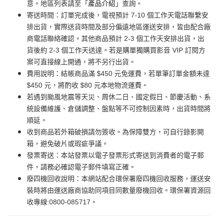
意。地區列表請至「
產品介紹
」查詢。
寄送時間：訂單完成後，電視預計 7-10 個工作天電話聯繫安
排出貨，實際送貨時間及部分偏遠地區運送安排，皆由配合廠
商電話聯絡確認。其他商品預計 2-3 個工作天安排出貨，出
貨後約 2-3 個工作天送達。若是購單獨購買影音 VIP 訂閱方
案可直接線上開通，將不另行出貨。
費用說明：結帳商品滿 $450 元免運費，若單筆訂單金額未達
$450 元，將酌收 $80 元本地物流運費。
若遇到颱風地震等天災、周休二日、國定假日、節慶活動、系
統設備維護、倉儲調整、盤點等不可控制因素時，出貨時間將
順延。
收到商品若外箱破損請勿簽收。為保障雙方，可自行錄影開
箱，避免破片或瑕疵爭議。
發票寄送：本站發票以電子發票形式寄送到消費者的電子郵
件，請務必確認電子郵件填寫正確。
廢四機回收說明：本網站配合環保署廢四機回收服務，運送安
裝時將由運送廠商協助同項目同數量廢機回收。環保署資源回
收專線:0800-085717。