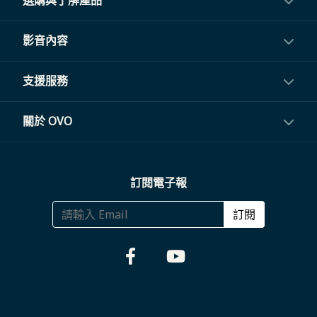
選購與了解產品
投影機
影音內容
閨蜜機與電視
影音訂閱
支援服務
電視盒與周邊
常見問題
關於 OVO
生活家電
聯繫客服
關於我們
訂閱電子報
大宗採購
體驗門市
商務合作
訂閱
福利品專區
哪裡購買