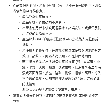
產品於保固期限，若屬下列情況者，則不在保固範圍內，消費
者需負擔全部維修費用。
產品外觀瑕疵破損。
產品序號不符或破損不清楚 。
本產品使用者未依說明書要求，錯誤安裝、或保管及使
用造成的故障或損壞。
產品經非OVO所屬或授權服務中心之技術人員維修或
拆裝 。
若使用非原廠配件，造成機器損壞或使機器減少原有之
效用、品質時，則屬人為損壞，不在保固範圍內 。
非可歸責於產品材料製造瑕疵的損害 (如：蟲鼠害、地
震、水災、火災、颱風、運送碰撞、使用後所產生的污
漬或表面刮傷、擠壓、磕碰、劃傷、撞擊、高溫、輸入
不合適的電壓、受潮液體浸入或腐蝕等) 原因造成的故
障或損壞
非於 OVO 合法經銷管道所購買之產品 。
購買證明請妥善保管，維修時須提供購買證明或保固憑證才可
報修。