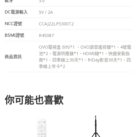
藍牙
5.0
DC電源輸入
5V / 2A
NCC證號
CCAJ22LP5300T2
BSMI證號
R45087
OVO電視盒 B9S*1 、OVO語音遙控器*1、4號電
池*2、電源供應器*1、HDMI線*1、快速安裝指
商品資訊
南*1、四季線上30天*1、friDay影音30天*1、四
季線上年卡*2
你可能也喜歡