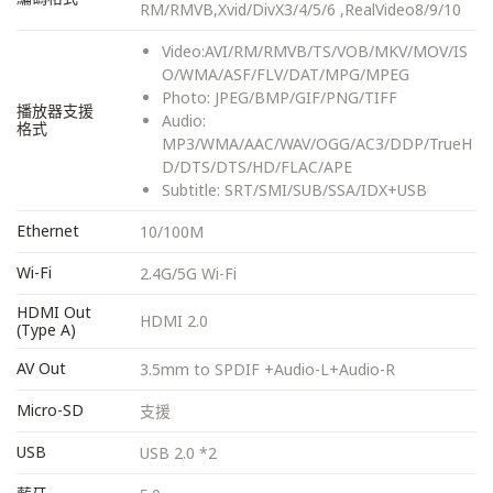
RM/RMVB,Xvid/DivX3/4/5/6 ,RealVideo8/9/10
Video:AVI/RM/RMVB/TS/VOB/MKV/MOV/IS
O/WMA/ASF/FLV/DAT/MPG/MPEG
Photo: JPEG/BMP/GIF/PNG/TIFF
播放器支援
Audio:
格式
MP3/WMA/AAC/WAV/OGG/AC3/DDP/TrueH
D/DTS/DTS/HD/FLAC/APE
Subtitle: SRT/SMI/SUB/SSA/IDX+USB
Ethernet
10/100M
Wi-Fi
2.4G/5G Wi-Fi
HDMI Out
HDMI 2.0
(Type A)
AV Out
3.5mm to SPDIF +Audio-L+Audio-R
Micro-SD
支援
USB
USB 2.0 *2