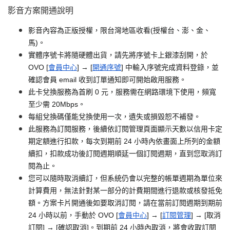
影音方案開通說明
影音內容為正版授權，限台灣地區收看(授權台、澎、金、
馬)。
實體序號卡將隨硬體出貨，請先將序號卡上銀漆刮開，於
OVO [
會員中心
] → [
開通序號
] 中輸入序號完成資料登錄，並
確認會員 email 收到訂單通知即可開始啟用服務。
此卡兌換服務為首刷 0 元，服務需在網路環境下使用，頻寬
至少需 20Mbps。
每組兌換碼僅能兌換使用一次，遺失或損毀恕不補發。
此服務為訂閱服務，後續依訂閱管理頁面顯示天數以信用卡定
期定額進行扣款，每次到期前 24 小時內依畫面上所列的金額
續扣，扣款成功後訂閱週期順延一個訂閱週期，直到您取消訂
閱為止。
您可以隨時取消續訂，但系統仍會以完整的帳單週期為單位來
計算費用，無法針對某一部分的計費期間進行退款或核發抵免
額。方案卡片開通後如要取消訂閱，請在當前訂閱週期到期前
24 小時以前，手動於 OVO [
會員中心
] → [
訂閱管理
] → [取消
訂閱] → [確認取消]。到期前 24 小時內取消，將會收取訂閱