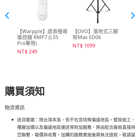
動電源
【Warpple】語音搜尋
【OVO】落地式三腳
【O
遙控器 RMP7 (LS5
架Max SD06
幕 PS
Pro專用)
NT$ 1099
NT$ 
NT$ 249
購買須知
物流資訊
送貨範圍：限台灣本島，但不包含特殊偏遠地區。壁掛施工、
樓層加價以及偏遠地區運送等附加服務，將由配合廠商直接與
您聯繫、報價與收費。加購的服務實施後將無法退款，敬請留