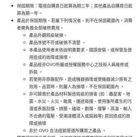
保固期限：電視自購買日起算為期三年；其他產品自購買日起
算為期一年。
產品於保固期限，若屬下列情況者，則不在保固範圍內，消費
者需負擔全部維修費用。
產品外觀瑕疵破損。
產品序號不符或破損不清楚 。
本產品使用者未依說明書要求，錯誤安裝、或保管及使
用造成的故障或損壞。
產品經非OVO所屬或授權服務中心之技術人員維修或
拆裝 。
若使用非原廠配件，造成機器損壞或使機器減少原有之
效用、品質時，則屬人為損壞，不在保固範圍內 。
非可歸責於產品材料製造瑕疵的損害 (如：蟲鼠害、地
震、水災、火災、颱風、運送碰撞、使用後所產生的污
漬或表面刮傷、擠壓、磕碰、劃傷、撞擊、高溫、輸入
不合適的電壓、受潮液體浸入或腐蝕等) 原因造成的故
障或損壞
非於 OVO 合法經銷管道所購買之產品 。