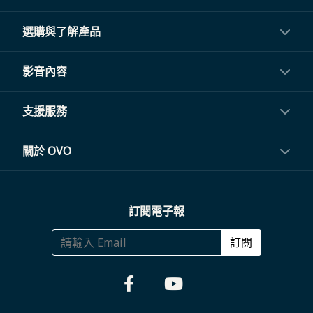
選購與了解產品
投影機
影音內容
閨蜜機與電視
影音訂閱
支援服務
電視盒與周邊
常見問題
關於 OVO
生活家電
聯繫客服
關於我們
訂閱電子報
大宗採購
體驗門市
商務合作
訂閱
福利品專區
哪裡購買