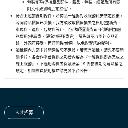
包裝完整(保持產品配件、贈品、包裝、紙箱及所有隨
附文件或資料之完整性)。
符合上述猶豫期條件，若商品一經拆封及服務員安裝定位後，
等同商品價值已受損，我方須收取價值損失之費用(整新費、
車馬費、運費、包材費等)，且無法歸還消費者自付的附加服
務費用(樓層費、偏遠地區運費等)。請先確認收到的商品正
確、外觀可接受，再行開機/使用，以免影響您的權利。
猶豫期內方案卡片開通後恕不退貨。若您有猶豫，請先不要開
通卡片。各合作平台提供之影音內容為『一經提供即為完成之
線上服務』，不適用消費者保護法第 19 條猶豫期間解除權之
規定。相關會員使用權益請見各平台公告。
人才招募