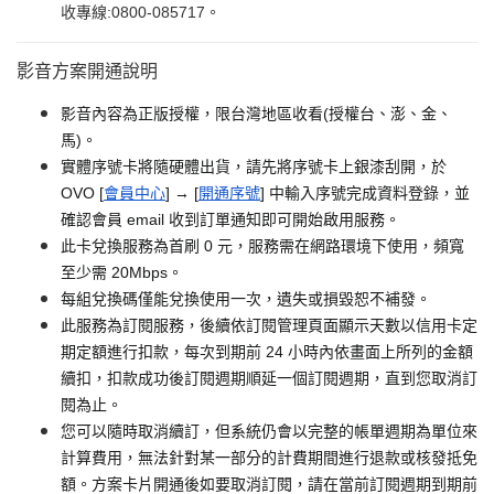
收專線:0800-085717。
影音方案開通說明
影音內容為正版授權，限台灣地區收看(授權台、澎、金、
馬)。
實體序號卡將隨硬體出貨，請先將序號卡上銀漆刮開，於
OVO [
會員中心
] → [
開通序號
] 中輸入序號完成資料登錄，並
確認會員 email 收到訂單通知即可開始啟用服務。
此卡兌換服務為首刷 0 元，服務需在網路環境下使用，頻寬
至少需 20Mbps。
每組兌換碼僅能兌換使用一次，遺失或損毀恕不補發。
此服務為訂閱服務，後續依訂閱管理頁面顯示天數以信用卡定
期定額進行扣款，每次到期前 24 小時內依畫面上所列的金額
續扣，扣款成功後訂閱週期順延一個訂閱週期，直到您取消訂
閱為止。
您可以隨時取消續訂，但系統仍會以完整的帳單週期為單位來
計算費用，無法針對某一部分的計費期間進行退款或核發抵免
額。方案卡片開通後如要取消訂閱，請在當前訂閱週期到期前