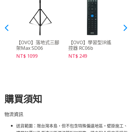
吋布
【OVO】落地式三腳
【OVO】學習型IR遙
【Wa
架Max SD06
控器 RC06b
攜收
NT$ 1099
NT$ 249
NT$ 
購買須知
物流資訊
送貨範圍：限台灣本島，但不包含特殊偏遠地區。壁掛施工、