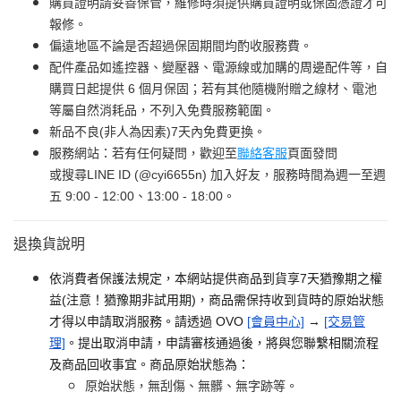
購買證明請妥善保管，維修時須提供購買證明或保固憑證才可
報修。
偏遠地區不論是否超過保固期間均酌收服務費。
配件產品如遙控器、變壓器、電源線或加購的周邊配件等，自
購買日起提供 6 個月保固；若有其他隨機附贈之線材、電池
等屬自然消耗品，不列入免費服務範圍。
新品不良(非人為因素)7天內免費更換。
服務網站：若有任何疑問，歡迎至
聯絡客服
頁面發問
或搜尋LINE ID (@cyi6655n) 加入好友，服務時間為週一至週
五 9:00 - 12:00、13:00 - 18:00。
退換貨說明
依消費者保護法規定，本網站提供商品到貨享7天猶豫期之權
益(注意！猶豫期非試用期)，商品需保持收到貨時的原始狀態
才得以申請取消服務。請透過 OVO
[會員中心]
→
[交易管
理]
。提出取消申請，申請審核通過後，將與您聯繫相關流程
及商品回收事宜。商品原始狀態為：
原始狀態，無刮傷、無髒、無字跡等。