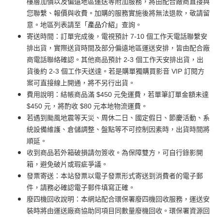
樓層加價以及偏遠地區運送等附加服務，將由配合廠商直接與
您聯繫、報價與收費。加購的服務實施後將無法退款，敬請留
意。地區列表請至「
產品介紹
」查詢。
寄送時間：訂單完成後，電視預計 7-10 個工作天電話聯繫安
排出貨，實際送貨時間及部分偏遠地區運送安排，皆由配合廠
商電話聯絡確認。其他商品預計 2-3 個工作天安排出貨，出
貨後約 2-3 個工作天送達。若是購單獨購買影音 VIP 訂閱方
案可直接線上開通，將不另行出貨。
費用說明：結帳商品滿 $450 元免運費，若單筆訂單金額未達
$450 元，將酌收 $80 元本地物流運費。
若遇到颱風地震等天災、周休二日、國定假日、節慶活動、系
統設備維護、倉儲調整、盤點等不可控制因素時，出貨時間將
順延。
收到商品若外箱破損請勿簽收。為保障雙方，可自行錄影開
箱，避免破片或瑕疵爭議。
發票寄送：本站發票以電子發票形式寄送到消費者的電子郵
件，請務必確認電子郵件填寫正確。
廢四機回收說明：本網站配合環保署廢四機回收服務，運送安
裝時將由運送廠商協助同項目同數量廢機回收。環保署資源回