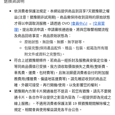
退換貨說明
依消費者保護法規定，本網站提供商品到貨享7天猶豫期之權
益(注意！猶豫期非試用期)，商品需保持收到貨時的原始狀態
才得以申請取消服務。請透過 OVO
[會員中心]
→
[交易管
理]
。提出取消申請，申請審核通過後，將與您聯繫相關流程
及商品回收事宜。商品原始狀態為：
原始狀態，無刮傷、無髒、無字跡等。
包裝完整(保持產品配件、贈品、包裝、紙箱及所有隨
附文件或資料之完整性)。
符合上述猶豫期條件，若商品一經拆封及服務員安裝定位後，
等同商品價值已受損，我方須收取價值損失之費用(整新費、
車馬費、運費、包材費等)，且無法歸還消費者自付的附加服
務費用(樓層費、偏遠地區運費等)。請先確認收到的商品正
確、外觀可接受，再行開機/使用，以免影響您的權利。
猶豫期內方案卡片開通後恕不退貨。若您有猶豫，請先不要開
通卡片。各合作平台提供之影音內容為『一經提供即為完成之
線上服務』，不適用消費者保護法第 19 條猶豫期間解除權之
規定。相關會員使用權益請見各平台公告。