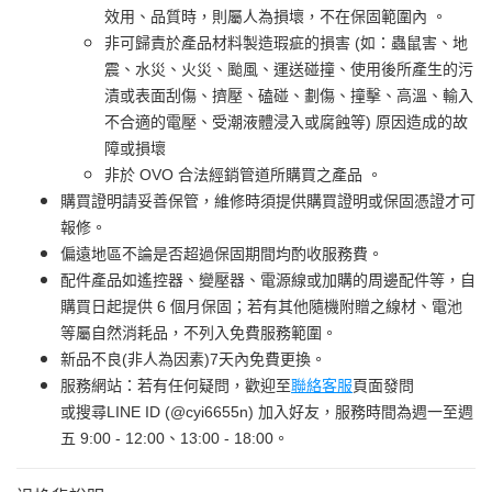
效用、品質時，則屬人為損壞，不在保固範圍內 。
非可歸責於產品材料製造瑕疵的損害 (如：蟲鼠害、地
震、水災、火災、颱風、運送碰撞、使用後所產生的污
漬或表面刮傷、擠壓、磕碰、劃傷、撞擊、高溫、輸入
不合適的電壓、受潮液體浸入或腐蝕等) 原因造成的故
障或損壞
非於 OVO 合法經銷管道所購買之產品 。
購買證明請妥善保管，維修時須提供購買證明或保固憑證才可
報修。
偏遠地區不論是否超過保固期間均酌收服務費。
配件產品如遙控器、變壓器、電源線或加購的周邊配件等，自
購買日起提供 6 個月保固；若有其他隨機附贈之線材、電池
等屬自然消耗品，不列入免費服務範圍。
新品不良(非人為因素)7天內免費更換。
服務網站：若有任何疑問，歡迎至
聯絡客服
頁面發問
或搜尋LINE ID (@cyi6655n) 加入好友，服務時間為週一至週
五 9:00 - 12:00、13:00 - 18:00。