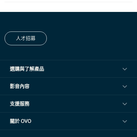
人才招募
選購與了解產品
投影機
影音內容
閨蜜機與電視
影音訂閱
支援服務
電視盒與周邊
常見問題
關於 OVO
生活家電
聯繫客服