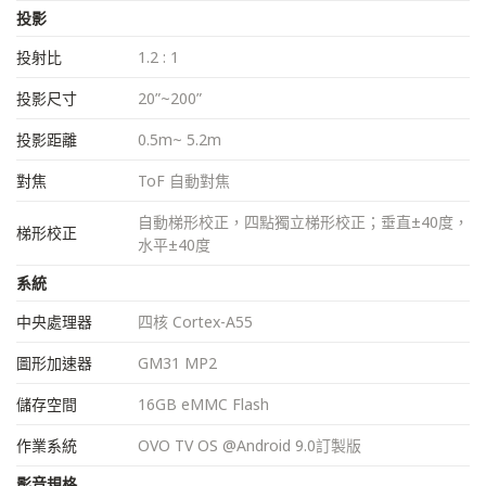
投影
投射比
1.2 : 1
投影尺寸
20”~200”
投影距離
0.5m~ 5.2m
對焦
ToF 自動對焦
自動梯形校正，四點獨立梯形校正；垂直±40度，
梯形校正
水平±40度
系統
中央處理器
四核 Cortex-A55
圖形加速器
GM31 MP2
儲存空間
16GB eMMC Flash
作業系統
OVO TV OS @Android 9.0訂製版
影音規格