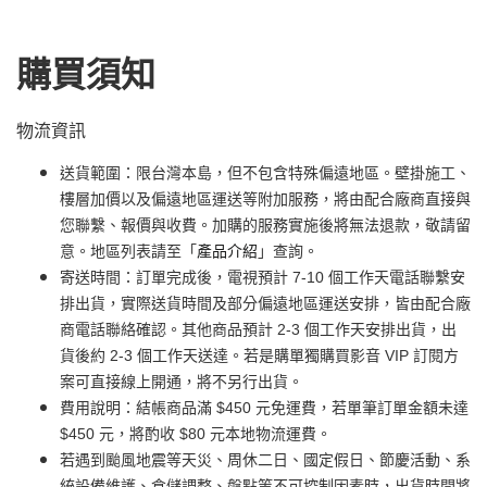
購買須知
物流資訊
送貨範圍：限台灣本島，但不包含特殊偏遠地區。壁掛施工、
樓層加價以及偏遠地區運送等附加服務，將由配合廠商直接與
您聯繫、報價與收費。加購的服務實施後將無法退款，敬請留
意。地區列表請至「
產品介紹
」查詢。
寄送時間：訂單完成後，電視預計 7-10 個工作天電話聯繫安
排出貨，實際送貨時間及部分偏遠地區運送安排，皆由配合廠
商電話聯絡確認。其他商品預計 2-3 個工作天安排出貨，出
貨後約 2-3 個工作天送達。若是購單獨購買影音 VIP 訂閱方
案可直接線上開通，將不另行出貨。
費用說明：結帳商品滿 $450 元免運費，若單筆訂單金額未達
$450 元，將酌收 $80 元本地物流運費。
若遇到颱風地震等天災、周休二日、國定假日、節慶活動、系
統設備維護、倉儲調整、盤點等不可控制因素時，出貨時間將