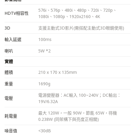
576i、576p、480i、480p、720i、720p、
HDTV相容性
1080i、1080p、1920x2160、4K
3D
支援主動式3D影片(需搭配主動式3D眼鏡使用)
輸入延遲
100ms
喇叭
5W *2
實體
體積
210 x 170 x 135mm
重量
1690g
電源變壓器：AC輸入 100~240V；DC輸出：
電壓
19V/6.32A
最大 120W，一般 90W，節能 65W，待機
耗電量
0.238W (同架構下與亮度正相關)
噪音值
<30dB