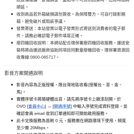
順延。
收到商品若外箱破損請勿簽收。為保障雙方，可自行錄影開
箱，避免破片或瑕疵爭議。
發票寄送：本站發票以電子發票形式寄送到消費者的電子郵
件，請務必確認電子郵件填寫正確。
廢四機回收說明：本網站配合環保署廢四機回收服務，運送安
裝時將由運送廠商協助同項目同數量廢機回收。環保署資源回
收專線:0800-085717。
影音方案開通說明
影音內容為正版授權，限台灣地區收看(授權台、澎、金、
馬)。
實體序號卡將隨硬體出貨，請先將序號卡上銀漆刮開，於
OVO [
會員中心
] → [
開通序號
] 中輸入序號完成資料登錄，並
確認會員 email 收到訂單通知即可開始啟用服務。
此卡兌換服務為首刷 0 元，服務需在網路環境下使用，頻寬
至少需 20Mbps。