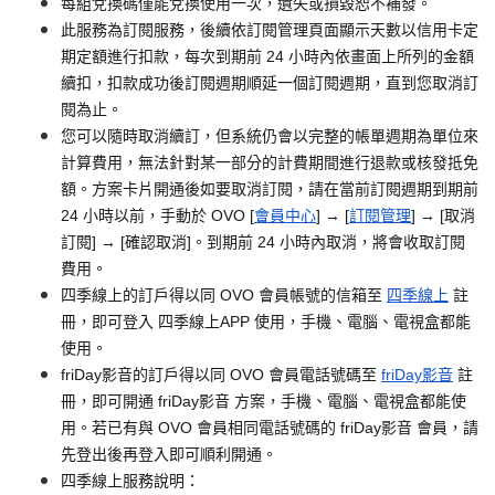
每組兌換碼僅能兌換使用一次，遺失或損毀恕不補發。
此服務為訂閱服務，後續依訂閱管理頁面顯示天數以信用卡定
期定額進行扣款，每次到期前 24 小時內依畫面上所列的金額
續扣，扣款成功後訂閱週期順延一個訂閱週期，直到您取消訂
閱為止。
您可以隨時取消續訂，但系統仍會以完整的帳單週期為單位來
計算費用，無法針對某一部分的計費期間進行退款或核發抵免
額。方案卡片開通後如要取消訂閱，請在當前訂閱週期到期前
24 小時以前，手動於 OVO [
會員中心
] → [
訂閱管理
] → [取消
訂閱] → [確認取消]。到期前 24 小時內取消，將會收取訂閱
費用。
四季線上的訂戶得以同 OVO 會員帳號的信箱至
四季線上
註
冊，即可登入 四季線上APP 使用，手機、電腦、電視盒都能
使用。
friDay影音的訂戶得以同 OVO 會員電話號碼至
friDay影音
註
冊，即可開通 friDay影音 方案，手機、電腦、電視盒都能使
用。若已有與 OVO 會員相同電話號碼的 friDay影音 會員，請
先登出後再登入即可順利開通。
四季線上服務說明：