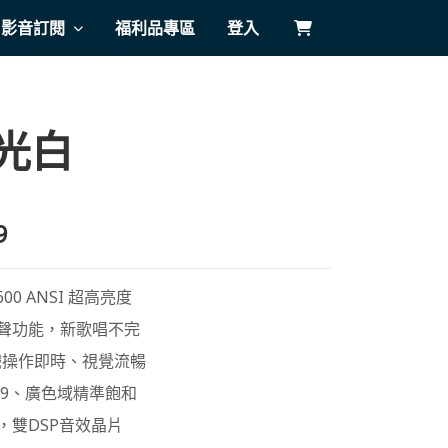
影音訂閱
福利品專區
登入
極光白
9
00 ANSI 超高亮度
聲功能，新歌唱不完
戲操作即時、視覺流暢
.709、廣色域精準飽和
叭，雙DSP音效晶片