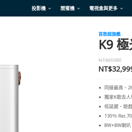
投影機
閨蜜機
電視盒與更多
首款超旗艦
K9 
NT$65980
NT$32,99
同級最高、26
獨家K歌去人
低延遲、遊
130％ Rec
8W+8W喇