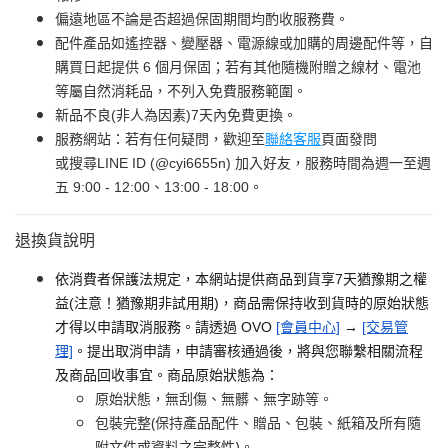
偏遠地區不論是否超過保固期間均酌收服務費。
配件產品如遙控器、變壓器、電源線或加購的周邊配件等，自
購買日起提供 6 個月保固；若有其他隨機附贈之線材、電池
等屬自然消耗品，不列入免費服務範圍。
新品不良(非人為因素)7天內免費更換。
服務網站：若有任何疑問，歡迎至
聯絡客服
頁面發問
或搜尋LINE ID (@cyi6655n) 加入好友，服務時間為週一至週
五 9:00 - 12:00、13:00 - 18:00。
退換貨說明
依消費者保護法規定，本網站提供商品到貨享7天猶豫期之權
益(注意！猶豫期非試用期)，商品需保持收到貨時的原始狀態
才得以申請取消服務。請透過 OVO
[會員中心]
→
[交易管
理]
。提出取消申請，申請審核通過後，將與您聯繫相關流程
及商品回收事宜。商品原始狀態為：
原始狀態，無刮傷、無髒、無字跡等。
包裝完整(保持產品配件、贈品、包裝、紙箱及所有隨
附文件或資料之完整性)。