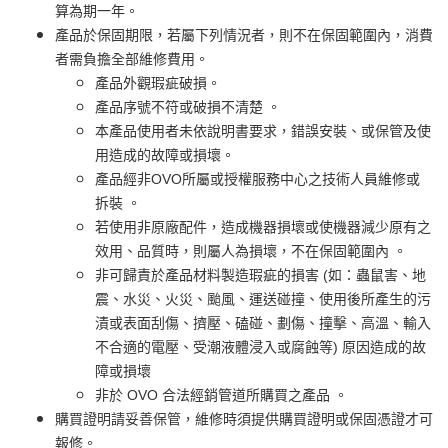
算為期一年。
產品於保固期限，若屬下列情況者，則不在保固範圍內，消費
者需負擔全部維修費用。
產品外觀瑕疵破損。
產品序號不符或破損不清楚 。
本產品使用者未依說明書要求，錯誤安裝、或保管及使
用造成的故障或損壞。
產品經非OVO所屬或授權服務中心之技術人員維修或
拆裝 。
若使用非原廠配件，造成機器損壞或使機器減少原有之
效用、品質時，則屬人為損壞，不在保固範圍內 。
非可歸責於產品材料製造瑕疵的損害 (如：蟲鼠害、地
震、水災、火災、颱風、運送碰撞、使用後所產生的污
漬或表面刮傷、擠壓、磕碰、劃傷、撞擊、高溫、輸入
不合適的電壓、受潮液體浸入或腐蝕等) 原因造成的故
障或損壞
非於 OVO 合法經銷管道所購買之產品 。
購買證明請妥善保管，維修時須提供購買證明或保固憑證才可
報修。