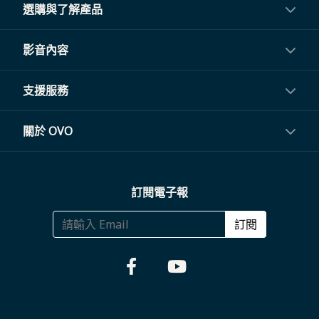
選購與了解產品
投影機
影音內容
閨蜜機與電視
影音訂閱
支援服務
電視盒與周邊
常見問題
關於 OVO
生活家電
聯繫客服
關於我們
訂閱電子報
大宗採購
體驗門市
商務合作
訂閱
福利品專區
哪裡購買