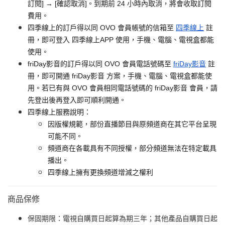
訂閱] → [確認取消]。到期前 24 小時內取消，將會收取訂閱
費用。
四季線上的訂戶得以同 OVO 會員帳號的信箱至
四季線上
註
冊，即可登入 四季線上APP 使用，手機、電腦、電視盒都能
使用。
friDay影音的訂戶得以同 OVO 會員電話號碼至
friDay影音
註
冊，即可開通 friDay影音 方案，手機、電腦、電視盒都能使
用。若已有與 OVO 會員相同電話號碼的 friDay影音 會員，請
先登出後再登入即可順利開通。
四季線上服務說明：
因版權規範，部份直播節目與原頻道商在其它平台呈現
可能不同。
頻道商在各載具有不同授權，部分頻道無法在特定載具
播出。
四季線上擁有更換頻道增減之權利
商品保修
保固期限：電視自購買日起算為期三年；其他產品自購買日起