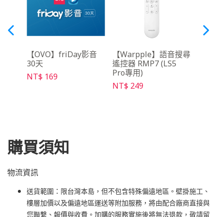
月租
【OVO】friDay影音
【Warpple】語音搜尋
【O
30天
遙控器 RMP7 (LS5
架 S
Pro專用)
NT$ 169
NT$ 
NT$ 249
購買須知
物流資訊
送貨範圍：限台灣本島，但不包含特殊偏遠地區。壁掛施工、
樓層加價以及偏遠地區運送等附加服務，將由配合廠商直接與
您聯繫、報價與收費。加購的服務實施後將無法退款，敬請留