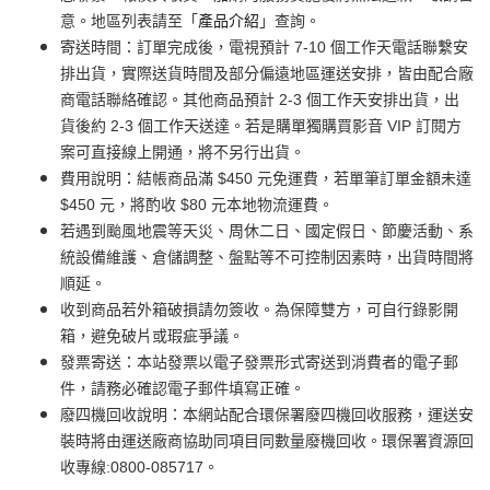
意。地區列表請至「
產品介紹
」查詢。
寄送時間：訂單完成後，電視預計 7-10 個工作天電話聯繫安
排出貨，實際送貨時間及部分偏遠地區運送安排，皆由配合廠
商電話聯絡確認。其他商品預計 2-3 個工作天安排出貨，出
貨後約 2-3 個工作天送達。若是購單獨購買影音 VIP 訂閱方
案可直接線上開通，將不另行出貨。
費用說明：結帳商品滿 $450 元免運費，若單筆訂單金額未達
$450 元，將酌收 $80 元本地物流運費。
若遇到颱風地震等天災、周休二日、國定假日、節慶活動、系
統設備維護、倉儲調整、盤點等不可控制因素時，出貨時間將
順延。
收到商品若外箱破損請勿簽收。為保障雙方，可自行錄影開
箱，避免破片或瑕疵爭議。
發票寄送：本站發票以電子發票形式寄送到消費者的電子郵
件，請務必確認電子郵件填寫正確。
廢四機回收說明：本網站配合環保署廢四機回收服務，運送安
裝時將由運送廠商協助同項目同數量廢機回收。環保署資源回
收專線:0800-085717。