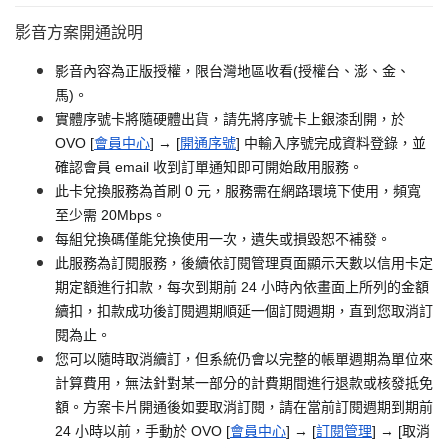
影音方案開通說明
影音內容為正版授權，限台灣地區收看(授權台、澎、金、
馬)。
實體序號卡將隨硬體出貨，請先將序號卡上銀漆刮開，於
OVO [
會員中心
] → [
開通序號
] 中輸入序號完成資料登錄，並
確認會員 email 收到訂單通知即可開始啟用服務。
此卡兌換服務為首刷 0 元，服務需在網路環境下使用，頻寬
至少需 20Mbps。
每組兌換碼僅能兌換使用一次，遺失或損毀恕不補發。
此服務為訂閱服務，後續依訂閱管理頁面顯示天數以信用卡定
期定額進行扣款，每次到期前 24 小時內依畫面上所列的金額
續扣，扣款成功後訂閱週期順延一個訂閱週期，直到您取消訂
閱為止。
您可以隨時取消續訂，但系統仍會以完整的帳單週期為單位來
計算費用，無法針對某一部分的計費期間進行退款或核發抵免
額。方案卡片開通後如要取消訂閱，請在當前訂閱週期到期前
24 小時以前，手動於 OVO [
會員中心
] → [
訂閱管理
] → [取消