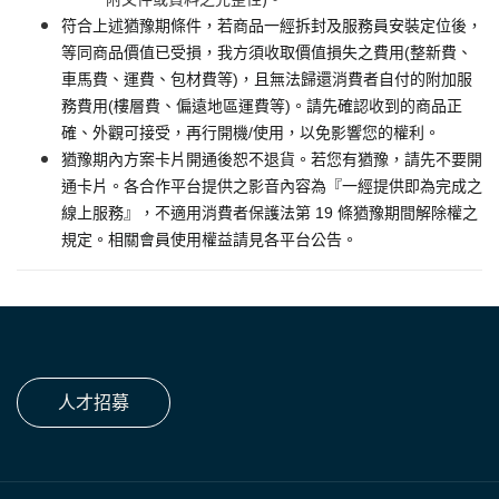
符合上述猶豫期條件，若商品一經拆封及服務員安裝定位後，
等同商品價值已受損，我方須收取價值損失之費用(整新費、
車馬費、運費、包材費等)，且無法歸還消費者自付的附加服
務費用(樓層費、偏遠地區運費等)。請先確認收到的商品正
確、外觀可接受，再行開機/使用，以免影響您的權利。
猶豫期內方案卡片開通後恕不退貨。若您有猶豫，請先不要開
通卡片。各合作平台提供之影音內容為『一經提供即為完成之
線上服務』，不適用消費者保護法第 19 條猶豫期間解除權之
規定。相關會員使用權益請見各平台公告。
人才招募